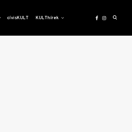
open
toggle
toggle
cívisKULT
KULThírek
child
child
menu
menu
search
form