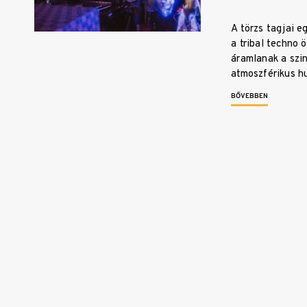
A törzs tagjai 
a tribal techno 
áramlanak a szi
atmoszférikus h
BŐVEBBEN