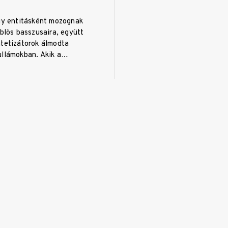
egy entitásként mozognak
öblös basszusaira, együtt
ntetizátorok álmodta
ullámokban. Akik a…