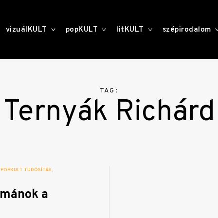
toggle
toggle
toggle
vizuálKULT
popKULT
litKULT
szépirodalom
child
child
child
menu
menu
menu
TAG:
Ternyák Richárd
POPKULT TUDÓSÍTÁS
ámánok a