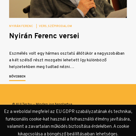
NYIRÁN FERENC
|
VERS
SZÉPIRODALOM
Nyirán Ferenc versei
Eszmélés volt egy hármas osztatú állótükör a nagyszobában
a két szélső részt mozgatni lehetett így különböző
helyzetekben meg tudtad nézni…
BŐVEBBEN
© KULTer.hu – Minden jog fenntartva
Ez a weboldal megfelel az EU GDPR szabályzatának és technikai,
Impresszum
Szerzőink
Támogatók & Partnerek
funkcionális cookie-kat használ a felhasználói élmény javítására,
valamint a zavartalan működés biztosítása érdekében. A cookie
Adatvédelmi tájékoztató
kikapcsolása a böngésző beállításaiban lehetséges.