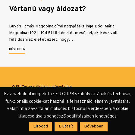
Vértanú vagy áldozat?
Buvári Tamás Magdolna című nagyjátékfilmje Bódi Mária
Magdolna (1921–1945) történetét meséli el, aki kész volt
feláldozni az életét azért, hogy…
BŐVEBBEN
© KULTer.hu – Minden jog fenntartva
Ez a weboldal megfelel az EU GDPR szabályzatának és technikai,
Impresszum
Szerzőink
Támogatók & Partnerek
funkcionális cookie-kat használ a felhasználói élmény javítására,
valamint a zavartalan működés biztosítása érdekében. A cookie
Adatvédelmi tájékoztató
kikapcsolása a böngésző beállításaiban lehetséges.
Elfogad
Elutasít
Bővebben