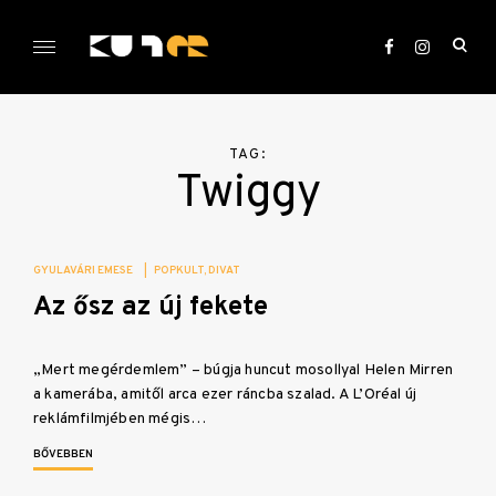
Skip
to
ope
content
sea
KULTer.hu
for
TAG:
Twiggy
GYULAVÁRI EMESE
|
POPKULT
DIVAT
Az ősz az új fekete
„Mert megérdemlem” – búgja huncut mosollyal Helen Mirren
a kamerába, amitől arca ezer ráncba szalad. A L’Oréal új
reklámfilmjében mégis…
BŐVEBBEN