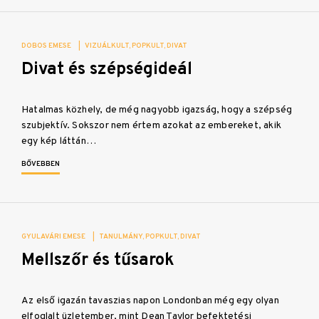
DOBOS EMESE
|
VIZUÁLKULT
POPKULT
DIVAT
Divat és szépségideál
Hatalmas közhely, de még nagyobb igazság, hogy a szépség
szubjektív. Sokszor nem értem azokat az embereket, akik
egy kép láttán…
BŐVEBBEN
GYULAVÁRI EMESE
|
TANULMÁNY
POPKULT
DIVAT
Mellszőr és tűsarok
Az első igazán tavaszias napon Londonban még egy olyan
elfoglalt üzletember, mint Dean Taylor befektetési