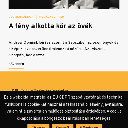
CSOMÁN SÁNDOR
|
VIZUÁLKULT
FILM
A fény alkotta kör az övék
Andrew Dominik leírása szerint a Szösziben az események és
a képek lavinaszerűen ömlenek rá nézőre. Azt viszont
kihagyta, hogy ezzel…
BŐVEBBEN
© KULTer.hu – Minden jog fenntartva
Ez a weboldal megfelel az EU GDPR szabályzatának és technikai,
Impresszum
Szerzőink
Támogatók & Partnerek
funkcionális cookie-kat használ a felhasználói élmény javítására,
valamint a zavartalan működés biztosítása érdekében. A cookie
Adatvédelmi tájékoztató
kikapcsolása a böngésző beállításaiban lehetséges.