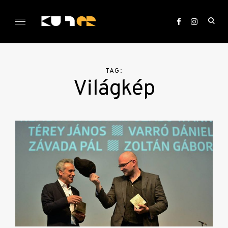
Skip
to
ope
content
sea
KULTer.hu
for
TAG:
Világkép