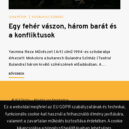
JUGA PÉTER
|
VIZUÁLKULT
SZÍNHÁZ
Egy fehér vászon, három barát és
a konfliktusok
Yasmina Reza Művészet (Art) című 1994-es színdarabja
érkezett Miskolcra a bukaresti Bulandra Színház (Teatrul
Bulandra) három kiváló színészének előadásában. A…
BŐVEBBEN
© KULTer.hu – Minden jog fenntartva
Ez a weboldal megfelel az EU GDPR szabályzatának és technikai,
Impresszum
Szerzőink
Támogatók & Partnerek
funkcionális cookie-kat használ a felhasználói élmény javítására,
valamint a zavartalan működés biztosítása érdekében. A cookie
Adatvédelmi tájékoztató
kikapcsolása a böngésző beállításaiban lehetséges.