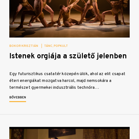
BOKOR KRISZTIÁN
|
TÁNC
POPKULT
Istenek orgiája a születő jelenben
Egy futurisztikus csatatér közepén ülök, ahol az elit csapat
éteri energiákat mozgatva harcol, majd nemsokára a
természet gyermekei indusztriális technóra…
BŐVEBBEN