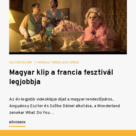
KULTER.HU HÍR
|
POPKULT HÍREK
KULTHÍREK
Magyar klip a francia fesztivál
legjobbja
Az év legjobb videoklipje díjat a magyar rendezőpáros,
Angyalosy Eszter és Szőke Dániel alkotása, a Wonderland
zenekar What Do You…
BŐVEBBEN