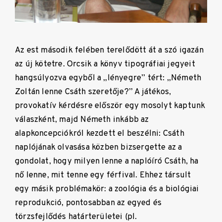
Az est második felében terelődött át a szó igazán
az új kötetre. Orcsik a könyv tipográfiai jegyeit
hangsúlyozva egyből a „lényegre” tért: „Németh
Zoltán lenne Csáth szeretője?” A játékos,
provokatív kérdésre először egy mosolyt kaptunk
válaszként, majd Németh inkább az
alapkoncepciókról kezdett el beszélni: Csáth
naplójának olvasása közben bizsergette az a
gondolat, hogy milyen lenne a naplóíró Csáth, ha
nő lenne, mit tenne egy férfival. Ehhez társult
egy másik problémakör: a zoológia és a biológiai
reprodukció, pontosabban az egyed és
törzsfejlődés határterületei (pl.