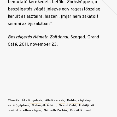
bemutató kerekedett belőle. Zárásképpen, a
beszélgetés végét jelezve egy ragasztószalag
került az asztalra, hiszen „[m]ár nem zakatolt
semmi az éjszakában”.
Beszélgetés Németh Zoltánnal
, Szeged, Grand
Café, 2011. november 23.
Címkék:
Állati nyelvek
állati versek
Boldogságtelep
vetélőgépben
Gaborják Ádám
Grand Café
Haláljáték
leküzdhetetlen vágya
Németh Zoltán
Orcsik Roland