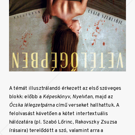
A témát illusztrálandó érkezett az első szöveges
blokk: előbb a
Képeskönyv
,
Nyelvtan
, majd az
Ócska
lélegzetpárna
című verseket hallhattuk. A
felolvasást követően a kötet intertextuális
hálózatára (pl. Szabó Lőrinc, Rakovszky Zsuzsa
írásaira) terelődött a szó, valamint arra a