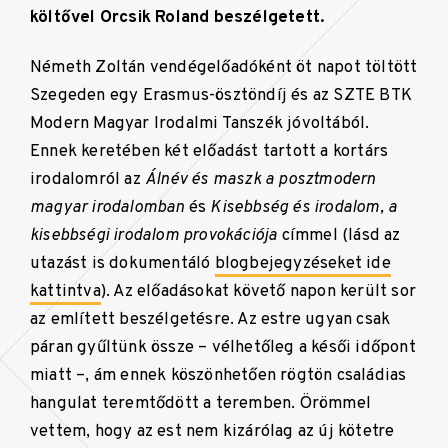
költővel Orcsik Roland beszélgetett.
Németh Zoltán vendégelőadóként öt napot töltött
Szegeden egy Erasmus-ösztöndíj és az SZTE BTK
Modern Magyar Irodalmi Tanszék jóvoltából.
Ennek keretében két előadást tartott a kortárs
irodalomról az
Álnév és maszk a posztmodern
magyar irodalomban
és
Kisebbség és irodalom, a
kisebbségi irodalom provokációja
címmel (lásd az
utazást is dokumentáló
blogbejegyzéseket ide
kattintva
). Az előadásokat követő napon került sor
az említett beszélgetésre. Az estre ugyan csak
páran gyűltünk össze – vélhetőleg a késői időpont
miatt –, ám ennek köszönhetően rögtön családias
hangulat teremtődött a teremben. Örömmel
vettem, hogy az est nem kizárólag az új kötetre