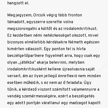
hangzott el.
Megjegyzem, Orcsik végig több fronton
támadott, egyszerre szerette volna
megszorongatni a költőt és az irodalomkritikust.
Ez kezdetben némi nehézkességet okozott, mivel
bizonyos elméletibb kérdésekre Németh egészen
kimérten válaszolt. Egy ponton fel is hívta
beszélgetőpartnere figyelmét arra, hogy csak egy
olyan „játékba” akarja belevinni, melyben
irodalomkritikusként kellene újraolvasnia saját
verseit, ám az ilyen jellegű önreflexió nem minden
esetben működik, s ez nem az ő feladata. Úgy
tűnik, a kérdező viszont számított valamennyire a
vendég szemérmességére, ezért a beszélgetés
egy adott pontján váratlanul egy madzagot kapott