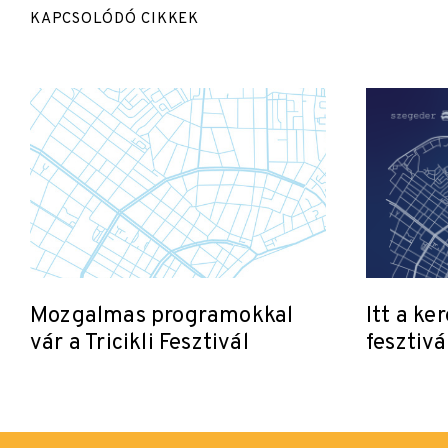
KAPCSOLÓDÓ CIKKEK
Mozgalmas programokkal
Itt a ke
vár a Tricikli Fesztivál
fesztivá