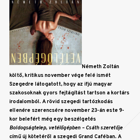
Németh Zoltán
költő, kritikus november vége felé ismét
Szegedre látogatott, hogy az ifjú magyar
szakosoknak gyors fejtágítást tartson a kortárs
irodalomból. A rövid szegedi tartózkodás
ellenére szerencsére
november 23-án este 9-
kor belefért még egy beszélgetés
Boldogságtelep, vetélőgépben – Csáth szeretője
című új kötetéről a szegedi Grand Caféban. A