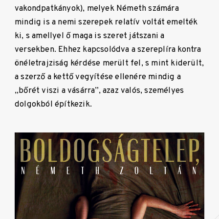
vakondpatkányok), melyek Németh számára
mindig is a nemi szerepek relatív voltát emelték
ki, s amellyel ő maga is szeret játszani a
versekben. Ehhez kapcsolódva a szereplíra kontra
önéletrajziság kérdése merült fel, s mint kiderült,
a szerző a kettő vegyítése ellenére mindig a
„bőrét viszi a vásárra”, azaz valós, személyes
dolgokból építkezik.