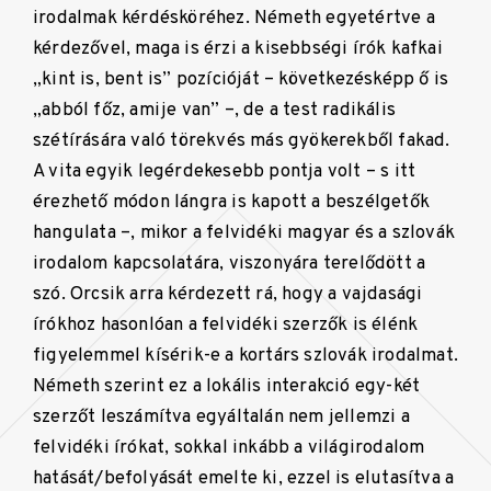
irodalmak kérdésköréhez. Németh egyetértve a
kérdezővel, maga is érzi a kisebbségi írók kafkai
„kint is, bent is” pozícióját – következésképp ő is
„abból főz, amije van” –, de a test radikális
szétírására való törekvés más gyökerekből fakad.
A vita egyik legérdekesebb pontja volt – s itt
érezhető módon lángra is kapott a beszélgetők
hangulata –, mikor a felvidéki magyar és a szlovák
irodalom kapcsolatára, viszonyára terelődött a
szó. Orcsik arra kérdezett rá, hogy a vajdasági
írókhoz hasonlóan a felvidéki szerzők is élénk
figyelemmel kísérik-e a kortárs szlovák irodalmat.
Németh szerint ez a lokális interakció egy-két
szerzőt leszámítva egyáltalán nem jellemzi a
felvidéki írókat, sokkal inkább a világirodalom
hatását/befolyását emelte ki, ezzel is elutasítva a