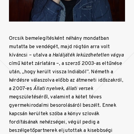
Orcsik bemelegítésként néhány mondatban
mutatta be vendégét, majd rögtön arra volt
kíváncsi – utalva a
Haláljáték leküzdhetetlen vágya
című kötet zárlatára –, a szerző 2003-as eltűnése
után, „hogy került vissza Indiából”. Németh a
kérdésre válaszolva előbb az átmeneti időszakról,
a 2007-es
Állati nyelvek, állati versek
megszületéséről, valamint a kötet téves
gyermekirodalmi besorolásáról beszélt. Ennek
kapcsán kerültek szóba a könyv szlovák
fordításának nehézségei, végül pedig a
beszélgetőpartnerek eljutottak a kisebbségi