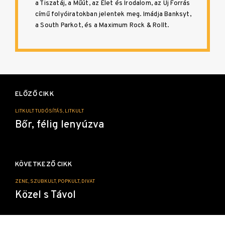
a Tiszatáj, a Műút, az Élet és Irodalom, az Új Forrás
című folyóiratokban jelentek meg. Imádja Banksyt,
a South Parkot, és a Maximum Rock & Rollt.
Bejegyzés
navigáció
ELŐZŐ CIKK
LITKULT TUDÓSÍTÁS, LITKULT
Bőr, félig lenyúzva
KÖVETKEZŐ CIKK
ZENE, SZUBKULT, POPKULT, DIVAT
Közel s Távol