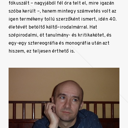
fókuszált – nagyjából fél óra telt el, mire igazán
szóba került –, hanem mintegy számvetés volt az
igen termékeny tollú szerzőként ismert, idén 40.
életévét betöltő költő–irodalmárral. Hat
szépirodalmi, öt tanulmány- és kritikakötet, és
egy-egy sztereográfia és monográfia után azt
hiszem, ez teljesen érthető is.