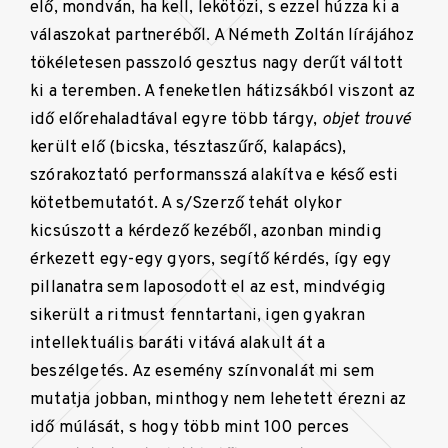
elő, mondván, ha kell, lekötözi, s ezzel húzza ki a
válaszokat partneréből. A Németh Zoltán lírájához
tökéletesen passzoló gesztus nagy derűt váltott
ki a teremben. A feneketlen hátizsákból viszont az
idő előrehaladtával egyre több tárgy,
objet trouvé
került elő (bicska, tésztaszűrő, kalapács),
szórakoztató performansszá alakítva e késő esti
kötetbemutatót. A s/Szerző tehát olykor
kicsúszott a kérdező kezéből, azonban mindig
érkezett egy-egy gyors, segítő kérdés, így egy
pillanatra sem laposodott el az est, mindvégig
sikerült a ritmust fenntartani, igen gyakran
intellektuális baráti vitává alakult át a
beszélgetés. Az esemény színvonalát mi sem
mutatja jobban, minthogy nem lehetett érezni az
idő múlását, s hogy több mint 100 perces