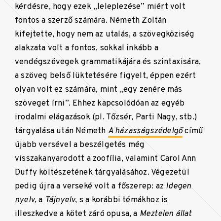
kérdésre, hogy ezek „leleplezése” miért volt
fontos a szerző számára. Németh Zoltán
kifejtette, hogy nem az utalás, a szövegköziség
alakzata volt a fontos, sokkal inkább a
vendégszövegek grammatikájára és szintaxisára,
a szöveg belső lüktetésére figyelt, éppen ezért
olyan volt ez számára, mint „egy zenére más
szöveget írni”. Ehhez kapcsolódóan az egyéb
irodalmi elágazások (pl. Tőzsér, Parti Nagy, stb.)
tárgyalása után Németh
A házasságszédelgő
című
újabb versével a beszélgetés még
visszakanyarodott a zoofília, valamint Carol Ann
Duffy költészetének tárgyalásához. Végezetül
pedig újra a verseké volt a főszerep: az
Idegen
nyelv
, a
Tájnyelv
, s a korábbi témákhoz is
illeszkedve a kötet záró opusa, a
Meztelen állat