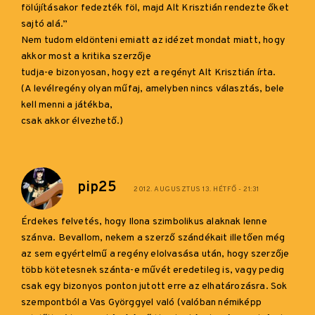
fölújításakor fedezték föl, majd Alt Krisztián rendezte őket
sajtó alá.”
Nem tudom eldönteni emiatt az idézet mondat miatt, hogy
akkor most a kritika szerzője
tudja-e bizonyosan, hogy ezt a regényt Alt Krisztián írta.
(A levélregény olyan műfaj, amelyben nincs választás, bele
kell menni a játékba,
csak akkor élvezhető.)
pip25
2012. AUGUSZTUS 13. HÉTFŐ - 21:31
Érdekes felvetés, hogy Ilona szimbolikus alaknak lenne
szánva. Bevallom, nekem a szerző szándékait illetően még
az sem egyértelmű a regény elolvasása után, hogy szerzője
több kötetesnek szánta-e művét eredetileg is, vagy pedig
csak egy bizonyos ponton jutott erre az elhatározásra. Sok
szempontból a Vas Györggyel való (valóban némiképp