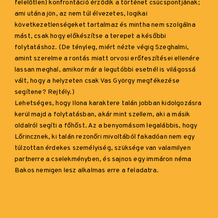
felelőtlen) konfrontáció érződik a történet csúcspontjának;
ami utána jön, az nem túl élvezetes, logikai
következetlenségeket tartalmaz és mintha nem szolgálna
mást, csak hogy előkészítse a terepet a későbbi
folytatáshoz. (De tényleg, miért nézte végig Szeghalmi,
amint szerelme a rontás miatt orvosi erőfeszítései ellenére
lassan meghal, amikor már a legutóbbi esetnél is világossá
vált, hogy a helyzeten csak Vas György megfékezése
segítene? Rejtély.)
Lehetséges, hogy Ilona karaktere talán jobban kidolgozásra
kerül majd a folytatásban, akár mint szellem, aki a másik
oldalról segíti a főhőst. Az a benyomásom legalábbis, hogy
Lőrincznek, ki talán rezonőri mivoltából fakadóan nem egy
túlzottan érdekes személyiség, szüksége van valamilyen
partnerre a cselekményben, és sajnos egy immáron néma
Bakos nemigen lesz alkalmas erre a feladatra.