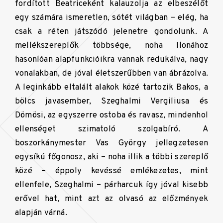
fordított Beatriceként kalauzolja az elbeszélőt
egy számára ismeretlen, sötét világban – elég, ha
csak a réten játszódó jelenetre gondolunk. A
mellékszereplők többsége, noha Ilonához
hasonlóan alapfunkcióikra vannak redukálva, nagy
vonalakban, de jóval életszerűbben van ábrázolva.
A leginkább eltalált alakok közé tartozik Bakos, a
bölcs javasember, Szeghalmi Vergiliusa és
Dömösi, az egyszerre ostoba és ravasz, mindenhol
ellenséget szimatoló szolgabíró. A
boszorkánymester Vas György jellegzetesen
egysíkú főgonosz, aki – noha illik a többi szereplő
közé – éppoly kevéssé emlékezetes, mint
ellenfele, Szeghalmi – párharcuk így jóval kisebb
erővel hat, mint azt az olvasó az előzmények
alapján várná.