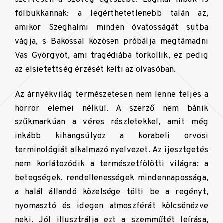
fölbukkannak: a legérthetetlenebb talán az,
amikor Szeghalmi minden óvatosságát sutba
vágja, s Bakossal közösen próbálja megtámadni
Vas Györgyöt, ami tragédiába torkollik, ez pedig
az elsietettség érzését kelti az olvasóban.
Az árnyékvilág természetesen nem lenne teljes a
horror elemei nélkül. A szerző nem bánik
szűkmarkúan a véres részletekkel, amit még
inkább kihangsúlyoz a korabeli orvosi
terminológiát alkalmazó nyelvezet. Az ijesztgetés
nem korlátozódik a természetfölötti világra: a
betegségek, rendellenességek mindennapossága,
a halál állandó közelsége tölti be a regényt,
nyomasztó és idegen atmoszférát kölcsönözve
neki. Jól illusztrálja ezt a szemműtét leírása,