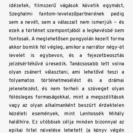
idézetek, filmszerű vágások követik egymást,
Szeghalmi fantom-levelezőpartnerének pedig
sem a nevét, sem a válaszait nem ismerjük – és
ezek a történet szempontjából a legkevésbé sem
fontosak. A meglehetősen pongyolán kezelt forma
akkor bomlik föl végleg, amikor a narrátor négy-öt
levelet is egybevon, és a fejezetbeosztás
jelzésértékűvé üresedik. Tanácsosabb lett volna
olyan zsánert választani, ami lehetővé teszi a
folyamatos történetmesélést és a drámai
jelenetezést, és nem terheli a szöveget olyan
fölösleges formaságokkal, mint a megszólítások
vagy az olyan alkalmanként beszúrt érdektelen
közéleti események, mint Lenhossék Mihály
halálhíre. Ez utóbbiak célja minden bizonnyal az
epikai hitel növelése lehetett (a könyv végén