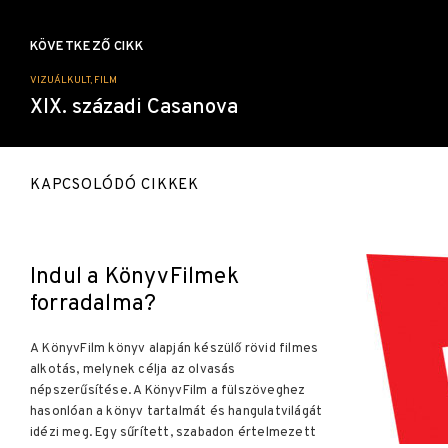
KÖVETKEZŐ CIKK
VIZUÁLKULT, FILM
XIX. századi Casanova
KAPCSOLÓDÓ CIKKEK
Indul a KönyvFilmek
forradalma?
A KönyvFilm könyv alapján készülő rövid filmes
alkotás, melynek célja az olvasás
népszerűsítése. A KönyvFilm a fülszöveghez
hasonlóan a könyv tartalmát és hangulatvilágát
idézi meg. Egy sűrített, szabadon értelmezett