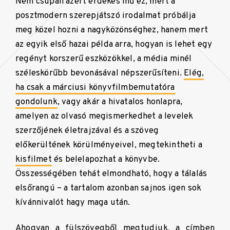
Nem csupán azért érdekes mű ez, mert a
posztmodern szerepjátszó irodalmat próbálja
meg közel hozni a nagyközönséghez, hanem mert
az egyik első hazai példa arra, hogyan is lehet egy
regényt korszerű eszközökkel, a média minél
széleskörűbb bevonásával népszerűsíteni.
Elég,
ha csak a márciusi könyvfilmbemutatóra
gondolunk
, vagy akár a hivatalos honlapra,
amelyen az olvasó megismerkedhet a levelek
szerzőjének életrajzával és a szöveg
előkerültének körülményeivel, megtekintheti a
kisfilmet
és belelapozhat a könyvbe.
Összességében tehát elmondható, hogy a tálalás
elsőrangú – a tartalom azonban sajnos igen sok
kívánnivalót hagy maga után.
Ahogyan a fülszövegből megtudjuk, a címben