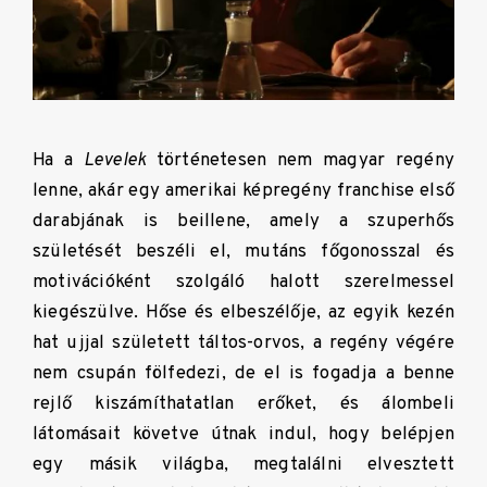
Ha a
Levelek
történetesen nem magyar regény
lenne, akár egy amerikai képregény franchise első
darabjának is beillene, amely a szuperhős
születését beszéli el, mutáns főgonosszal és
motivációként szolgáló halott szerelmessel
kiegészülve. Hőse és elbeszélője, az egyik kezén
hat ujjal született táltos-orvos, a regény végére
nem csupán fölfedezi, de el is fogadja a benne
rejlő kiszámíthatatlan erőket, és álombeli
látomásait követve útnak indul, hogy belépjen
egy másik világba, megtalálni elvesztett