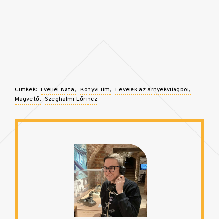
Címkék:
Evellei Kata
KönyvFilm
Levelek az árnyékvilágból
Magvető
Szeghalmi Lőrincz