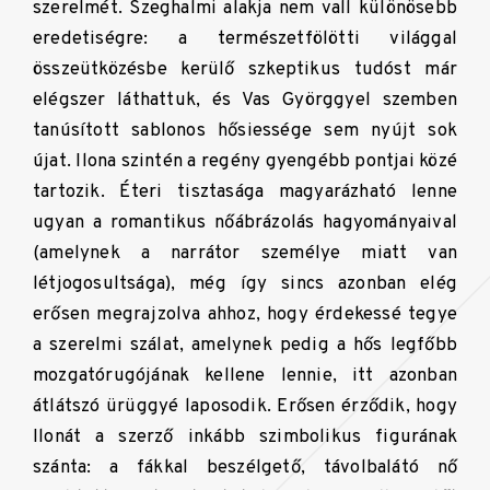
szerelmét. Szeghalmi alakja nem vall különösebb
eredetiségre: a természetfölötti világgal
összeütközésbe kerülő szkeptikus tudóst már
elégszer láthattuk, és Vas Györggyel szemben
tanúsított sablonos hősiessége sem nyújt sok
újat. Ilona szintén a regény gyengébb pontjai közé
tartozik. Éteri tisztasága magyarázható lenne
ugyan a romantikus nőábrázolás hagyományaival
(amelynek a narrátor személye miatt van
létjogosultsága), még így sincs azonban elég
erősen megrajzolva ahhoz, hogy érdekessé tegye
a szerelmi szálat, amelynek pedig a hős legfőbb
mozgatórugójának kellene lennie, itt azonban
átlátszó ürüggyé laposodik. Erősen érződik, hogy
Ilonát a szerző inkább szimbolikus figurának
szánta: a fákkal beszélgető, távolbalátó nő