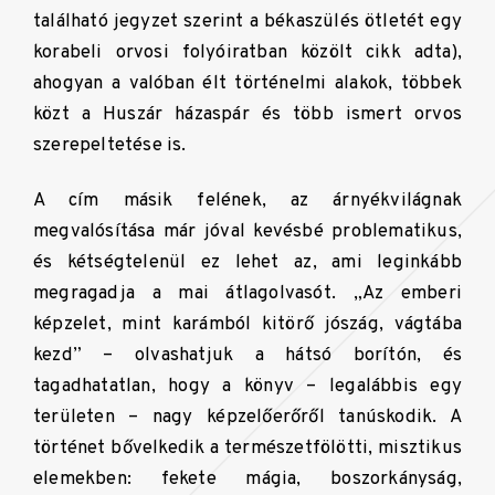
található jegyzet szerint a békaszülés ötletét egy
korabeli orvosi folyóiratban közölt cikk adta),
ahogyan a valóban élt történelmi alakok, többek
közt a Huszár házaspár és több ismert orvos
szerepeltetése is.
A cím másik felének, az árnyékvilágnak
megvalósítása már jóval kevésbé problematikus,
és kétségtelenül ez lehet az, ami leginkább
megragadja a mai átlagolvasót. „Az emberi
képzelet, mint karámból kitörő jószág, vágtába
kezd” – olvashatjuk a hátsó borítón, és
tagadhatatlan, hogy a könyv – legalábbis egy
területen – nagy képzelőerőről tanúskodik. A
történet bővelkedik a természetfölötti, misztikus
elemekben: fekete mágia, boszorkányság,