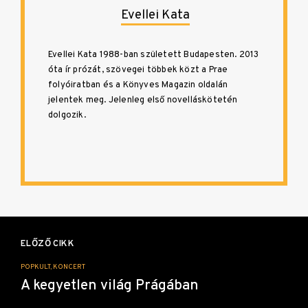
Evellei Kata
Evellei Kata 1988-ban született Budapesten. 2013
óta ír prózát, szövegei többek közt a Prae
folyóiratban és a Könyves Magazin oldalán
jelentek meg. Jelenleg első novelláskötetén
dolgozik.
Bejegyzés
navigáció
ELŐZŐ CIKK
POPKULT, KONCERT
A kegyetlen világ Prágában