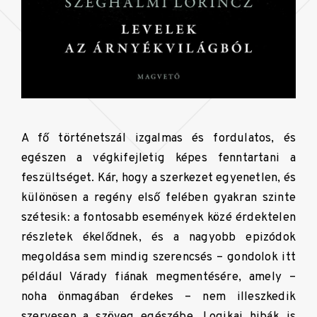
A fő történetszál izgalmas és fordulatos, és
egészen a végkifejletig képes fenntartani a
feszültséget. Kár, hogy a szerkezet egyenetlen, és
különösen a regény első felében gyakran szinte
szétesik: a fontosabb események közé érdektelen
részletek ékelődnek, és a nagyobb epizódok
megoldása sem mindig szerencsés – gondolok itt
például Várady fiának megmentésére, amely –
noha önmagában érdekes – nem illeszkedik
szervesen a szöveg egészébe. Logikai hibák is