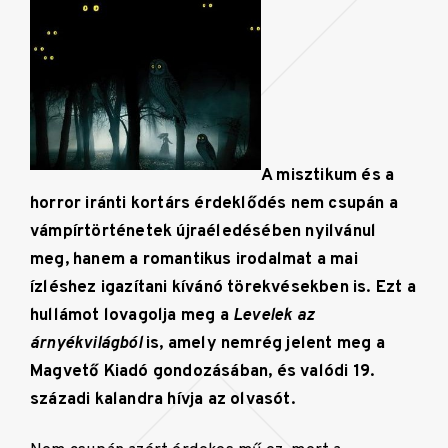
A misztikum és a
horror iránti kortárs érdeklődés nem csupán a
vámpírtörténetek újraéledésében nyilvánul
meg, hanem a romantikus irodalmat a mai
ízléshez igazítani kívánó törekvésekben is. Ezt a
hullámot lovagolja meg a
Levelek az
árnyékvilágból
is, amely nemrég jelent meg a
Magvető Kiadó gondozásában, és valódi 19.
századi kalandra hívja az olvasót.