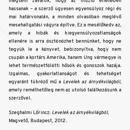
mégsem zavarók, hogy az illúzió ellenében
hassanak – a szerző ügyesen egyensúlyoz régi és
mai határvonalán, a minden olvasóban meglévő
mesehallgatási vágyra építve. Ez a mesélőkedv az,
amely a hibák és kiegyensúlyozatlanságok
ellenére is arra ösztönözhet bennünket, hogy ne
tegyük le a könyvet, bebizonyítva, hogy nem
csupán a kortárs Amerika, hanem Ung vármegye is
lehet természetfölötti hősök és gonoszok hazája.
Izgalmas, gyakorlatlanságot és tehetséget
egyaránt tükröző mű a
Levelek az árnyékvilágból
,
amely remélhetőleg nem az utolsó találkozásunk a
szerzővel.
Szeghalmi Lőrincz:
Levelek az árnyékvilágból
,
Magvető, Budapest, 2012.