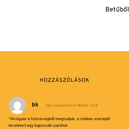
könyvadaptáció, amely a szélesebb közönség
körében is kedvet csinálhat az olvasáshoz.
Betűbő
Alább a zLabor első KönyvFilmjét tekinthetitek
meg, amely Szeghalmi Lőrincz Levelek…
HOZZÁSZÓLÁSOK
bk
2012. AUGUSZTUS 3. PÉNTEK - 15:31
“Ahogyan a fülszövegből megtudjuk, a címben szereplő
leveleket egy kaposvári parókia