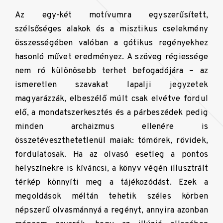
Az egy-két motívumra egyszerűsített,
szélsőséges alakok és a misztikus cselekmény
összességében valóban a gótikus regényekhez
hasonló művet eredményez. A szöveg régiessége
nem ró különösebb terhet befogadójára – az
ismeretlen szavakat lapalji jegyzetek
magyarázzák, elbeszélő múlt csak elvétve fordul
elő, a mondatszerkesztés és a párbeszédek pedig
minden archaizmus ellenére is
összetéveszthetetlenül maiak: tömörek, rövidek,
fordulatosak. Ha az olvasó esetleg a pontos
helyszínekre is kíváncsi, a könyv végén illusztrált
térkép könnyíti meg a tájékozódást. Ezek a
megoldások méltán tehetik széles körben
népszerű olvasmánnyá a regényt, annyira azonban