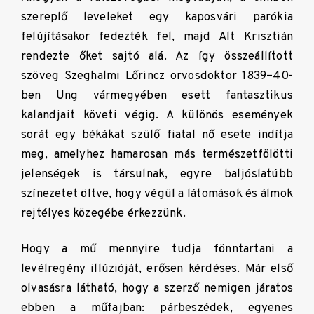
szereplő leveleket egy kaposvári parókia
felújításakor fedezték fel, majd Alt Krisztián
rendezte őket sajtó alá. Az így összeállított
szöveg Szeghalmi Lőrincz orvosdoktor 1839–40-
ben Ung vármegyében esett fantasztikus
kalandjait követi végig. A különös események
sorát egy békákat szülő fiatal nő esete indítja
meg, amelyhez hamarosan más természetfölötti
jelenségek is társulnak, egyre baljóslatúbb
színezetet öltve, hogy végül a látomások és álmok
rejtélyes közegébe érkezzünk.
Hogy a mű mennyire tudja fönntartani a
levélregény illúzióját, erősen kérdéses. Már első
olvasásra látható, hogy a szerző nemigen járatos
ebben a műfajban: párbeszédek, egyenes