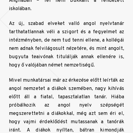
Angliában – fel nem bukkant a rendezett
iskolában.
Az új, szabad elveket valló angol nyelvtanár
tarthatatlannak véli a szigort és a fegyelmet az
intézményben, de nem tud tenni ellene, a kollégái
nem adnak felvilágosult nézetére, és mint angolt,
bugyuta teaivónak titulálják annak ellenére is,
hogy ő valójában német nemzetiségű.
Mivel munkatársai már az érkezése előtt leírták az
angol nemzetet a diákok szemében, nagy kihívás
előtt áll a fiatal, tapasztalatlan tanár. Hiába
próbálkozik az angol nyelv szépségét
megszerettetni a diákokkal, még azt sem éri el,
hogy vajmi érdeklődést mutassanak a tanórák
iránt. A diákok nyíltan, bátran kimondják