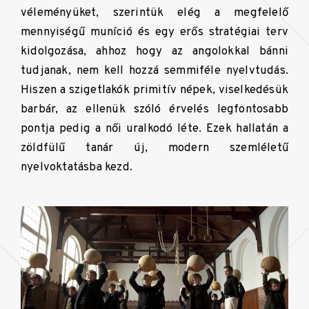
véleményüket, szerintük elég a megfelelő
mennyiségű muníció és egy erős stratégiai terv
kidolgozása, ahhoz hogy az angolokkal bánni
tudjanak, nem kell hozzá semmiféle nyelvtudás.
Hiszen a szigetlakók primitív népek, viselkedésük
barbár, az ellenük szóló érvelés legfontosabb
pontja pedig a női uralkodó léte. Ezek hallatán a
zöldfülű tanár új, modern szemléletű
nyelvoktatásba kezd.