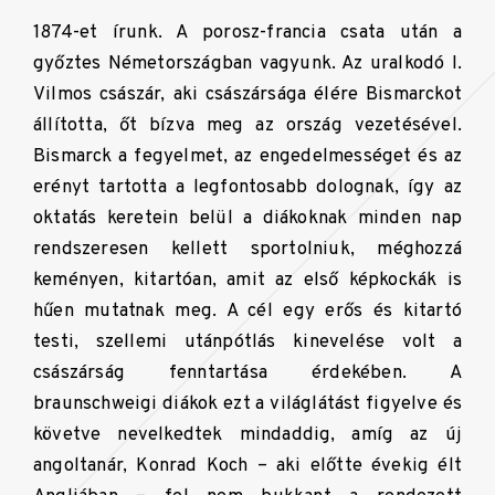
1874-et írunk. A porosz-francia csata után a
győztes Németországban vagyunk. Az uralkodó I.
Vilmos császár, aki császársága élére Bismarckot
állította, őt bízva meg az ország vezetésével.
Bismarck a fegyelmet, az engedelmességet és az
erényt tartotta a legfontosabb dolognak, így az
oktatás keretein belül a diákoknak minden nap
rendszeresen kellett sportolniuk, méghozzá
keményen, kitartóan, amit az első képkockák is
hűen mutatnak meg. A cél egy erős és kitartó
testi, szellemi utánpótlás kinevelése volt a
császárság fenntartása érdekében. A
braunschweigi diákok ezt a világlátást figyelve és
követve nevelkedtek mindaddig, amíg az új
angoltanár, Konrad Koch – aki előtte évekig élt