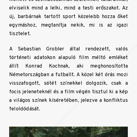
elviselik mind a lelki, mind a testi erőszakot. Az
új, barbárnak tartott sport közelebb hozza őket
egymáshoz, megtanítja nekik, mi is az igazi
tisztelet.
A Sebastian Grobler által rendezett, valós
történeti adatokon alapuló film méltó emléket
állít Konrad Kochnak, aki meghonosította
Németországban a futballt. A közel két órás mozi
visszafogott, sötét színekkel dolgozik, csak a
focis jeleneteknél és a film végén tisztul ki a kép
a világos színek kíséretében, jelezve a konfliktus
feloldódását.