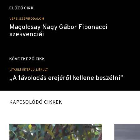
Bejegyzés
navigáció
ELŐZŐ CIKK
VERS, SZÉPIRODALOM
Magolcsay Nagy Gábor Fibonacci
szekvenciái
KÖVETKEZŐ CIKK
LITKULT INTERJÚ, LITKULT
„A távolodás erejéről kellene beszélni”
KAPCSOLÓDÓ CIKKEK