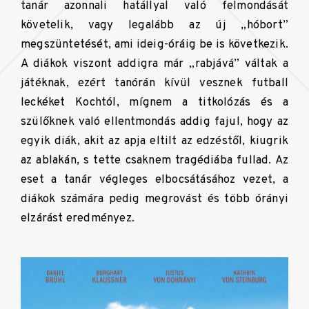
tanár azonnali hatállyal való felmondását
követelik, vagy legalább az új „hóbort”
megszüntetését, ami ideig-óráig be is következik.
A diákok viszont addigra már „rabjává” váltak a
játéknak, ezért tanórán kívül vesznek futball
leckéket Kochtól, mígnem a titkolózás és a
szülőknek való ellentmondás addig fajul, hogy az
egyik diák, akit az apja eltilt az edzéstől, kiugrik
az ablakán, s tette csaknem tragédiába fullad. Az
eset a tanár végleges elbocsátásához vezet, a
diákok számára pedig megrovást és több órányi
elzárást eredményez.