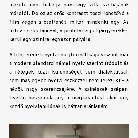
mérete nem haladja meg egy villa szobájának
méretét. De ez az erős kontraszt teszi lehetővé a
film végén a csattanót, mikor mindenki egy. Az
úrfi a cselédlánnyal, a proletár a polgárgyerekkel
kerül egy szintre, egyazon pályára.
A film eredeti nyelvi megformáltsága viszont már
a modern standard német nyelv szerint íródott és
a rétegek közti különbséget sem dialektussal,
sem más egyéb nyelvi eszközzel nem fejezi ki – a
nézők nagy szerencséjére. A színészek szépen,
tisztán beszélnek, így a megtekintést akár egy
kezdő nyelvtanulónak is bátran ajánlanám.