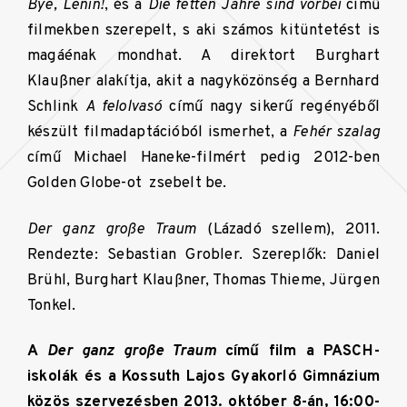
Bye, Lenin!
, és a
Die fetten Jahre sind vorbei
című
filmekben szerepelt, s aki számos kitüntetést is
magáénak mondhat. A direktort Burghart
Klaußner alakítja, akit a nagyközönség a Bernhard
Schlink
A felolvasó
című nagy sikerű regényéből
készült filmadaptációból ismerhet, a
Fehér szalag
című Michael Haneke-filmért pedig 2012-ben
Golden Globe-ot zsebelt be.
Der ganz gro
ß
e Traum
(Lázadó szellem), 2011.
Rendezte: Sebastian Grobler. Szereplők: Daniel
Brühl, Burghart Klaußner, Thomas Thieme, Jürgen
Tonkel.
A
Der ganz große Traum
című film a PASCH-
iskolák és a Kossuth Lajos Gyakorló Gimnázium
közös szervezésben 2013. október 8-án, 16:00-