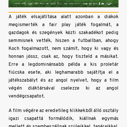
A játék elsajátítása alatt azonban a diákok
megismerték a fair play játék fogalmát, a
gazdagok és szegények közti szakadékot pedig
semmisnek vették, hiszen a futballban, ahogy
Koch fogalmazott, nem számít, hogy ki vagy és
honnan jössz, csak az, hogy tiszteld a másikat.
Erre a legdominánsabb példa a kis proletár
fiúcska esete, aki leghamarabb sajátítja el a
játékszabályt és az angol nyelvet, hogy a film
végén diáktársával cselezze ki az angol
vendégcsapatot.
A film végére az eredetileg klikkekből álló osztály
igazi csapattá formálódik, kiállnak egymás
mellett és szembeszállnak szüleikkel, tanáraikkal,