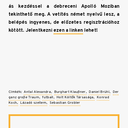
ás kezdéssel a debreceni Apolló Moziban
tekinthető meg. A vetítés német nyelvű lesz, a
belépés ingyenes, de előzetes regisztrációhoz
kötött. Jelentkezni
ezen a linken
lehet!
Címkék:
Antal Alexandra
Burghart Klaußner
Daniel Brühl
Der
ganz große Traum
futball
Holt Költők Társasága
Konrad
Koch
Lázadó szellem
Sebastian Grobler