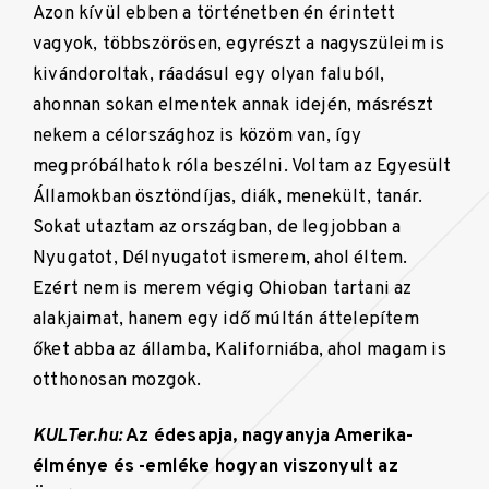
Azon kívül ebben a történetben én érintett
vagyok, többszörösen, egyrészt a nagyszüleim is
kivándoroltak, ráadásul egy olyan faluból,
ahonnan sokan elmentek annak idején, másrészt
nekem a célországhoz is közöm van, így
megpróbálhatok róla beszélni. Voltam az Egyesült
Államokban ösztöndíjas, diák, menekült, tanár.
Sokat utaztam az országban, de legjobban a
Nyugatot, Délnyugatot ismerem, ahol éltem.
Ezért nem is merem végig Ohioban tartani az
alakjaimat, hanem egy idő múltán áttelepítem
őket abba az államba, Kaliforniába, ahol magam is
otthonosan mozgok.
KULTer.hu:
Az édesapja, nagyanyja Amerika-
élménye és -emléke hogyan viszonyult az