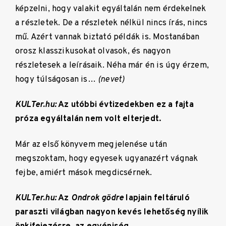
képzelni, hogy valakit egyáltalán nem érdekelnek
a részletek. De a részletek nélkül nincs írás, nincs
mű. Azért vannak biztató példák is. Mostanában
orosz klasszikusokat olvasok, és nagyon
részletesek a leírásaik. Néha már én is úgy érzem,
hogy túlságosan is…
(nevet)
KULTer.hu:
Az utóbbi évtizedekben ez a fajta
próza egyáltalán nem volt elterjedt.
Már az első könyvem megjelenése után
megszoktam, hogy egyesek ugyanazért vágnak
fejbe, amiért mások megdicsérnek.
KULTer.hu:
Az
Ondrok gödre
lapjain feltáruló
paraszti világban nagyon kevés lehetőség nyílik