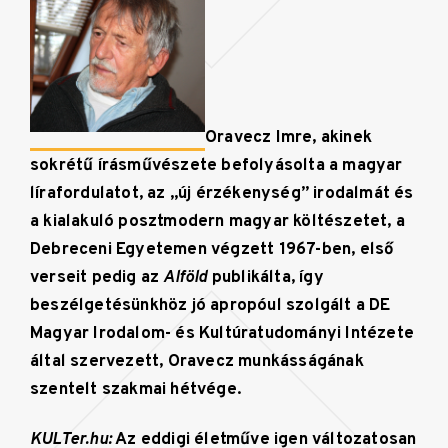
Oravecz Imre, akinek
sokrétű írásművészete befolyásolta
a magyar
lírafordulatot, az „új érzékenység” irodalmát és
a kialakuló posztmodern magyar költészetet, a
Debreceni Egyetemen végzett 1967-ben, első
verseit pedig az
Alföld
publikálta, így
beszélgetésünkhöz jó apropóul szolgált a DE
Magyar Irodalom- és Kultúratudományi Intézete
által szervezett, Oravecz munkásságának
szentelt szakmai hétvége.
KULTer.hu:
Az eddigi életműve igen változatosan