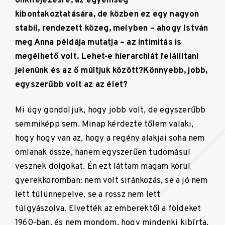
önkifejezésre, az egyéniség
kibontakoztatására, de közben ez egy nagyon
stabil, rendezett közeg, melyben – ahogy István
meg Anna példája mutatja – az intimitás is
megélhető volt. Lehet-e hierarchiát felállítani
jelenünk és az ő múltjuk között?
Könnyebb, jobb,
egyszerűbb volt az az élet?
Mi úgy gondoljuk, hogy jobb volt, de egyszerűbb
semmiképp sem. Minap kérdezte tőlem valaki,
hogy hogy van az, hogy a regény alakjai soha nem
omlanak össze, hanem egyszerűen tudomásul
vesznek dolgokat. Én ezt láttam magam körül
gyerekkoromban: nem volt siránkozás, se a jó nem
lett túlünnepelve, se a rossz nem lett
túlgyászolva. Elvették az emberektől a földeket
1960-ban, és nem mondom, hogy mindenki kibírta,