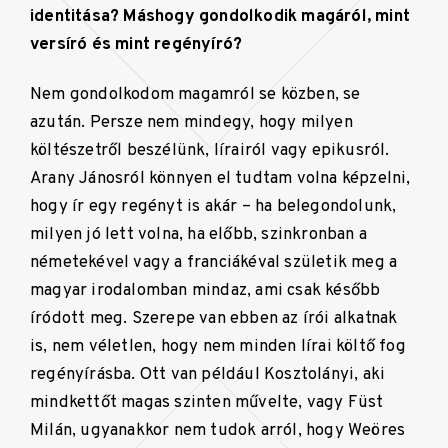
identitása? Máshogy gondolkodik magáról, mint
versíró és mint regényíró?
Nem gondolkodom magamról se közben, se
azután. Persze nem mindegy, hogy milyen
költészetről beszélünk, lírairól vagy epikusról.
Arany Jánosról könnyen el tudtam volna képzelni,
hogy ír egy regényt is akár – ha belegondolunk,
milyen jó lett volna, ha előbb, szinkronban a
németekével vagy a franciákéval születik meg a
magyar irodalomban mindaz, ami csak később
íródott meg. Szerepe van ebben az írói alkatnak
is, nem véletlen, hogy nem minden lírai költő fog
regényírásba. Ott van például Kosztolányi, aki
mindkettőt magas szinten művelte, vagy Füst
Milán, ugyanakkor nem tudok arról, hogy Weöres