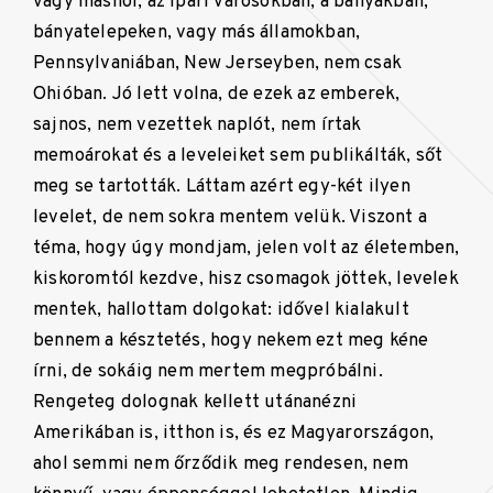
vagy máshol, az ipari városokban, a bányákban,
bányatelepeken, vagy más államokban,
Pennsylvaniában, New Jerseyben, nem csak
Ohióban. Jó lett volna, de ezek az emberek,
sajnos, nem vezettek naplót, nem írtak
memoárokat és a leveleiket sem publikálták, sőt
meg se tartották. Láttam azért egy-két ilyen
levelet, de nem sokra mentem velük. Viszont a
téma, hogy úgy mondjam, jelen volt az életemben,
kiskoromtól kezdve, hisz csomagok jöttek, levelek
mentek, hallottam dolgokat: idővel kialakult
bennem a késztetés, hogy nekem ezt meg kéne
írni, de sokáig nem mertem megpróbálni.
Rengeteg dolognak kellett utánanézni
Amerikában is, itthon is, és ez Magyarországon,
ahol semmi nem őrződik meg rendesen, nem