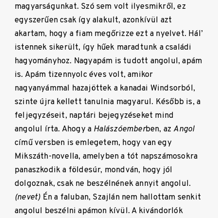
magyarságunkat. Szó sem volt ilyesmikről, ez
egyszerűen csak így alakult, azonkívül azt
akartam, hogy a fiam megőrizze ezt a nyelvet. Hál’
istennek sikerült, így hűek maradtunk a családi
hagyományhoz. Nagyapám is tudott angolul, apám
is. Apám tizennyolc éves volt, amikor
nagyanyámmal hazajöttek a kanadai Windsorból,
szinte újra kellett tanulnia magyarul. Később is, a
feljegyzéseit, naptári bejegyzéseket mind
angolul írta. Ahogy a
Halászóember
ben, az
Angol
című versben is emlegetem, hogy van egy
Mikszáth-novella, amelyben a tót napszámosokra
panaszkodik a földesúr, mondván, hogy jól
dolgoznak, csak ne beszélnének annyit angolul.
(nevet)
Én a faluban, Szajlán nem hallottam senkit
angolul beszélni apámon kívül. A kivándorlók