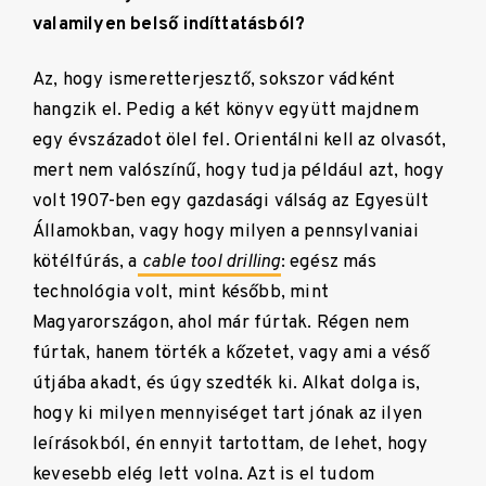
valamilyen belső indíttatásból?
Az, hogy ismeretterjesztő, sokszor vádként
hangzik el. Pedig a két könyv együtt majdnem
egy évszázadot ölel fel. Orientálni kell az olvasót,
mert nem valószínű, hogy tudja például azt, hogy
volt 1907-ben egy gazdasági válság az Egyesült
Államokban, vagy hogy milyen a pennsylvaniai
kötélfúrás, a
cable tool drilling
: egész más
technológia volt, mint később, mint
Magyarországon, ahol már fúrtak. Régen nem
fúrtak, hanem törték a kőzetet, vagy ami a véső
útjába akadt, és úgy szedték ki. Alkat dolga is,
hogy ki milyen mennyiséget tart jónak az ilyen
leírásokból, én ennyit tartottam, de lehet, hogy
kevesebb elég lett volna. Azt is el tudom