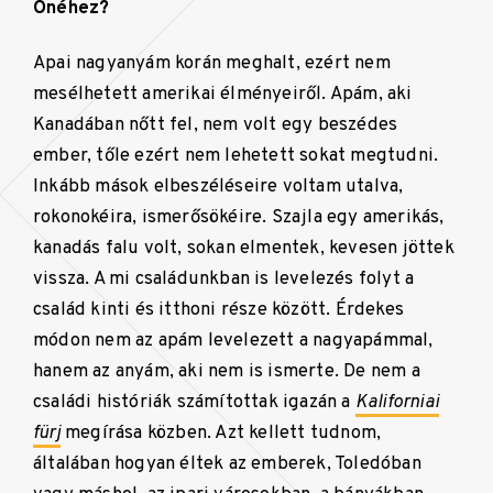
Önéhez?
Apai nagyanyám korán meghalt, ezért nem
mesélhetett amerikai élményeiről. Apám, aki
Kanadában nőtt fel, nem volt egy beszédes
ember, tőle ezért nem lehetett sokat megtudni.
Inkább mások elbeszéléseire voltam utalva,
rokonokéira, ismerősökéire. Szajla egy amerikás,
kanadás falu volt, sokan elmentek, kevesen jöttek
vissza. A mi családunkban is levelezés folyt a
család kinti és itthoni része között. Érdekes
módon nem az apám levelezett a nagyapámmal,
hanem az anyám, aki nem is ismerte. De nem a
családi históriák számítottak igazán a
Kaliforniai
fürj
megírása közben. Azt kellett tudnom,
általában hogyan éltek az emberek, Toledóban