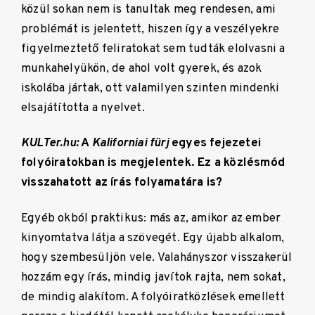
közül sokan nem is tanultak meg rendesen, ami
problémát is jelentett, hiszen így a veszélyekre
figyelmeztető feliratokat sem tudták elolvasni a
munkahelyükön, de ahol volt gyerek, és azok
iskolába jártak, ott valamilyen szinten mindenki
elsajátította a nyelvet.
KULTer.hu:
A
Kaliforniai fürj
egyes fejezetei
folyóiratokban is megjelentek. Ez a közlésmód
visszahatott az írás folyamatára is?
Egyéb okból praktikus: más az, amikor az ember
kinyomtatva látja a szövegét. Egy újabb alkalom,
hogy szembesüljön vele. Valahányszor visszakerül
hozzám egy írás, mindig javítok rajta, nem sokat,
de mindig alakítom. A folyóiratközlések emellett