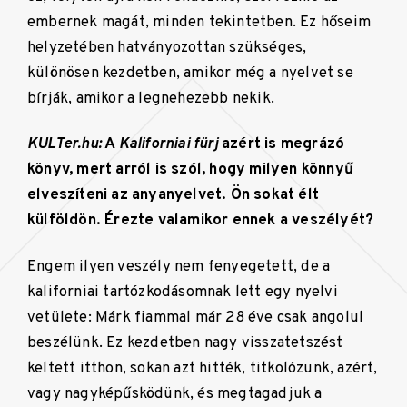
embernek magát, minden tekintetben. Ez hőseim
helyzetében hatványozottan szükséges,
különösen kezdetben, amikor még a nyelvet se
bírják, amikor a legnehezebb nekik.
KULTer.hu:
A
Kaliforniai fürj
azért is megrázó
könyv, mert arról is szól, hogy milyen könnyű
elveszíteni az anyanyelvet. Ön sokat élt
külföldön. Érezte valamikor ennek a veszélyét?
Engem ilyen veszély nem fenyegetett, de a
kaliforniai tartózkodásomnak lett egy nyelvi
vetülete: Márk fiammal már 28 éve csak angolul
beszélünk. Ez kezdetben nagy visszatetszést
keltett itthon, sokan azt hitték, titkolózunk, azért,
vagy nagyképűsködünk, és megtagadjuk a