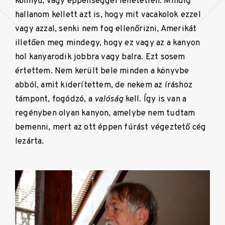
könnyű, vagy éppenséggel lehetetlen. Mindig
hallanom kellett azt is, hogy mit vacakolok ezzel
vagy azzal, senki nem fog ellenőrizni, Amerikát
illetően meg mindegy, hogy ez vagy az a kanyon
hol kanyarodik jobbra vagy balra. Ezt sosem
értettem. Nem került bele minden a könyvbe
abból, amit kiderítettem, de nekem az íráshoz
támpont, fogódzó, a
valóság
kell. Így is van a
regényben olyan kanyon, amelybe nem tudtam
bemenni, mert az ott éppen fúrást végeztető cég
lezárta.