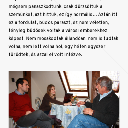
mégsem panaszkodtunk, csak dörzsöltük a
szemünket, azt hittük, ez így normális… Aztán itt
ez a fordulat, büdös paraszt, ez nem véletlen,
tényleg büdösek voltak a városi emberekhez
képest. Nem mosakodtak állandóan, nem is tudtak
volna, nem lett volna hol, egy héten egyszer
fürödtek, és azzal el volt intézve.