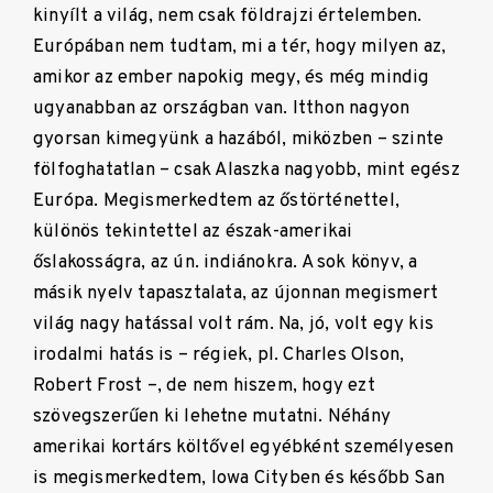
kinyílt a világ, nem csak földrajzi értelemben.
Európában nem tudtam, mi a tér, hogy milyen az,
amikor az ember napokig megy, és még mindig
ugyanabban az országban van. Itthon nagyon
gyorsan kimegyünk a hazából, miközben – szinte
fölfoghatatlan – csak Alaszka nagyobb, mint egész
Európa. Megismerkedtem az őstörténettel,
különös tekintettel az észak-amerikai
őslakosságra, az ún. indiánokra. A sok könyv, a
másik nyelv tapasztalata, az újonnan megismert
világ nagy hatással volt rám. Na, jó, volt egy kis
irodalmi hatás is – régiek, pl. Charles Olson,
Robert Frost –, de nem hiszem, hogy ezt
szövegszerűen ki lehetne mutatni. Néhány
amerikai kortárs költővel egyébként személyesen
is megismerkedtem, Iowa Cityben és később San