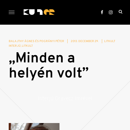
Skip
to
ope
content
sea
KULTer.hu
for
BALAJTHY ÁGNES ÉS POGRÁNYI PÉTER
|
2013. DECEMBER 29.
|
LITKULT
INTERJÚ
LITKULT
„Minden a
helyén volt”
Interjú Oravecz Imrével