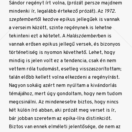
Sándor regényt írt volna, (prózát persze majdnem
mindenki ír, legalább értekező prózát). Az
1972.
szeptember
től kezdve epikus jellegűek is vannak
a verseim között, szinte regénynek is lehetne
tekinteni ezt a kötetet. A
Halászóember
ben is
vannak erősen epikus jellegű versek, és bizonyos
történetiség is nyomon követhető. Lehet, hogy
mindig is jelen volt ez a tendencia, csak én nem
vettem róla tudomást, esetleg visszaszorítottam;
talán előbb kellett volna elkezdeni a regényírást.
Nagyon sokáig azért nem nyúltam a kivándorlás
témájához, mert úgy gondoltam, hogy nem tudom
megcsinálni. Az mindenesetre biztos, hogy nincs
két külön író abban, aki prózát meg verset is ír,
bár jobban szeretem az epika-líra distinkciót.
Biztos van ennek elméleti jelentősége, de nem az