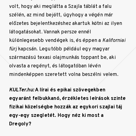
volt, hogy aki meglátta a Szajla táblát a falu
szélén, az mind bejött, úgyhogy a végén már
előzetes bejelentkezéshez akartuk kötni az ilyen
látogatásokat. Vannak persze ennél
különlegesebb vendégek is, és éppen a
Kaliforniai
fürj
kapcsán. Legutóbb például egy magyar
származású texasi olajmunkás toppant be, aki
olvasta a regényt, és látogatóban lévén
mindenképpen szeretett volna beszélni velem.
KULTer.hu:
A lírai és epikai szövegekben
egyaránt felbukkanó, érzékletes leírások szinte
fizikai közelségbe hozzák az egykori szajlai táj
egy-egy szegletét. Hogy néz ki most a
Dregoly?