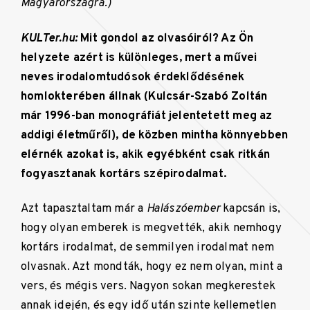
Magyarországra.)
KULTer.hu:
Mit gondol az olvasóiról? Az Ön
helyzete azért is különleges, mert a művei
neves irodalomtudósok érdeklődésének
homlokterében állnak (Kulcsár-Szabó Zoltán
már 1996-ban monográfiát jelentetett meg az
addigi életműről), de közben mintha könnyebben
elérnék azokat is, akik egyébként csak ritkán
fogyasztanak kortárs szépirodalmat.
Azt tapasztaltam már a
Halászóember
kapcsán is,
hogy olyan emberek is megvették, akik nemhogy
kortárs irodalmat, de semmilyen irodalmat nem
olvasnak. Azt mondták, hogy ez nem olyan, mint a
vers, és mégis vers. Nagyon sokan megkerestek
annak idején, és egy idő után szinte kellemetlen