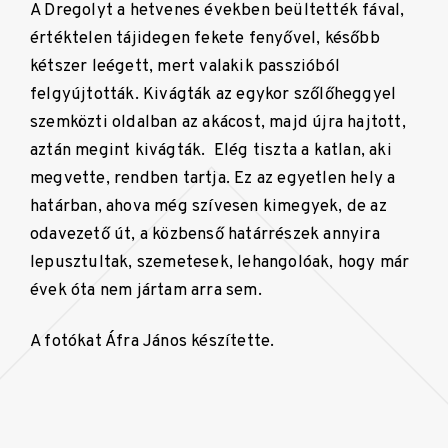
A Dregolyt a hetvenes években beültették fával,
értéktelen tájidegen fekete fenyővel, később
kétszer leégett, mert valakik passzióból
felgyújtották. Kivágták az egykor szőlőheggyel
szemközti oldalban az akácost, majd újra hajtott,
aztán megint kivágták. Elég tiszta a katlan, aki
megvette, rendben tartja. Ez az egyetlen hely a
határban, ahova még szívesen kimegyek, de az
odavezető út, a közbenső határrészek annyira
lepusztultak, szemetesek, lehangolóak, hogy már
évek óta nem jártam arra sem.
A fotókat Áfra János készítette.