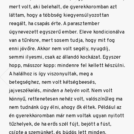
mert volt, aki belehalt, de gyerekkoromban azt
láttam, hogy a többség kiegyensúlyozottan
reagált, ha csapás érte. A parasztember
úgynevezett egyszerű ember. Eleve kondicionálva
van a tűrésre, mert sosem tudja, hogy mit fog
enni jövőre. Akkor nem volt segély, nyugdíj,
semmi ilyesmi, csak az állandó kockázat. Egyszer
hopp, másszor kopp: mindenre fel kellett készülni.
A halálhoz is így viszonyultak, meg a
betegséghez, nem volt kétségbeesés,
jajveszékelés,
minden a helyén volt
. Nem volt
könnyű, rettenetesen nehéz volt, valószínűleg ma
nem tudnánk úgy élni, ahogy ők éltek. Például az
én gyerekkoromban már nem voltak ugyan nyitott
tűzhelyek, de ha erős szél fújt, bejött a füst,
csípte a szemünket, és büdös lett minden,