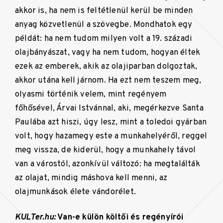
akkor is, ha nem is feltétlenül kerül be minden
anyag közvetlenül a szövegbe. Mondhatok egy
példát: ha nem tudom milyen volt a 19. századi
olajbányászat, vagy ha nem tudom, hogyan éltek
ezek az emberek, akik az olajiparban dolgoztak,
akkor utána kell járnom. Ha ezt nem teszem meg,
olyasmi történik velem, mint regényem
főhősével, Árvai Istvánnal, aki, megérkezve Santa
Paulába azt hiszi, úgy lesz, mint a toledoi gyárban
volt, hogy hazamegy este a munkahelyéről, reggel
meg vissza, de kiderül, hogy a munkahely távol
van a várostól, azonkívül változó: ha megtalálták
az olajat, mindig máshova kell menni, az
olajmunkások élete vándorélet.
KULTer.hu:
Van-e külön költői és regényírói