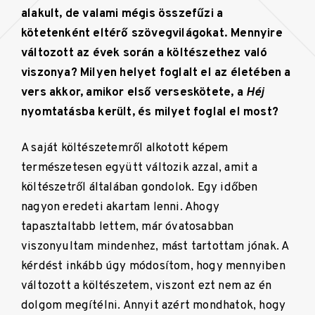
alakult, de valami mégis összefűzi a
kötetenként eltérő szövegvilágokat. Mennyire
változott az évek során a költészethez való
viszonya? Milyen helyet foglalt el az életében a
vers akkor, amikor első verseskötete, a
Héj
nyomtatásba került, és milyet foglal el most?
A saját költészetemről alkotott képem
természetesen együtt változik azzal, amit a
költészetről általában gondolok. Egy időben
nagyon eredeti akartam lenni. Ahogy
tapasztaltabb lettem, már óvatosabban
viszonyultam mindenhez, mást tartottam jónak. A
kérdést inkább úgy módosítom, hogy mennyiben
változott a költészetem, viszont ezt nem az én
dolgom megítélni. Annyit azért mondhatok, hogy