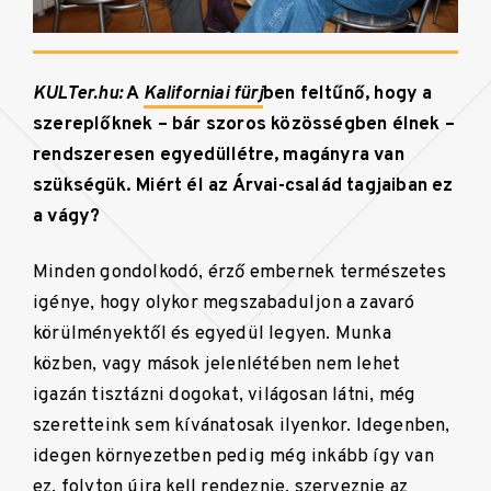
KULTer.hu:
A
Kaliforniai fürj
ben feltűnő, hogy a
szereplőknek – bár szoros közösségben élnek –
rendszeresen egyedüllétre, magányra van
szükségük. Miért él az Árvai-család tagjaiban ez
a vágy?
Minden gondolkodó, érző embernek természetes
igénye, hogy olykor megszabaduljon a zavaró
körülményektől és egyedül legyen. Munka
közben, vagy mások jelenlétében nem lehet
igazán tisztázni dogokat, világosan látni, még
szeretteink sem kívánatosak ilyenkor. Idegenben,
idegen környezetben pedig még inkább így van
ez, folyton újra kell rendeznie, szerveznie az