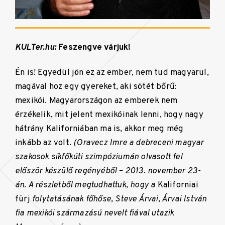
KULTer.hu:
Feszengve várjuk!
Én is! Egyedül jön ez az ember, nem tud magyarul,
magával hoz egy gyereket, aki sötét bőrű:
mexikói. Magyarországon az emberek nem
érzékelik, mit jelent mexikóinak lenni, hogy nagy
hátrány Kaliforniában ma is, akkor meg még
inkább az volt.
(
Oravecz Imre a debreceni magyar
szakosok síkfőkúti szimpóziumán olvasott fel
először készülő regényéből – 2013. november 23-
án. A részletből megtudhattuk, hogy a
Kaliforniai
fürj
folytatásának főhőse, Steve Árvai, Árvai István
fia mexikói származású nevelt fiával utazik