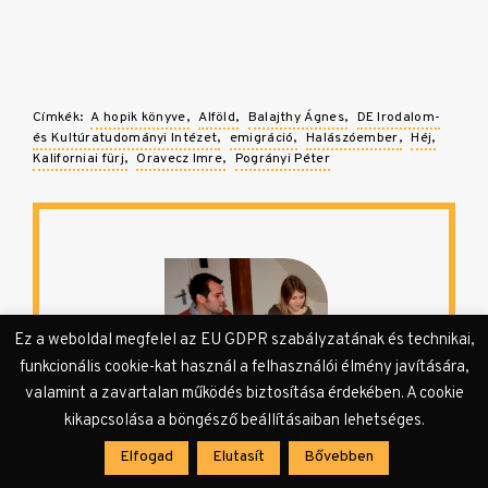
Címkék:
A hopik könyve
Alföld
Balajthy Ágnes
DE Irodalom-
és Kultúratudományi Intézet
emigráció
Halászóember
Héj
Kaliforniai fürj
Oravecz Imre
Pogrányi Péter
Ez a weboldal megfelel az EU GDPR szabályzatának és technikai,
funkcionális cookie-kat használ a felhasználói élmény javítására,
valamint a zavartalan működés biztosítása érdekében. A cookie
kikapcsolása a böngésző beállításaiban lehetséges.
Balajthy Ágnes és Pogrányi Péter
Elfogad
Elutasít
Bővebben