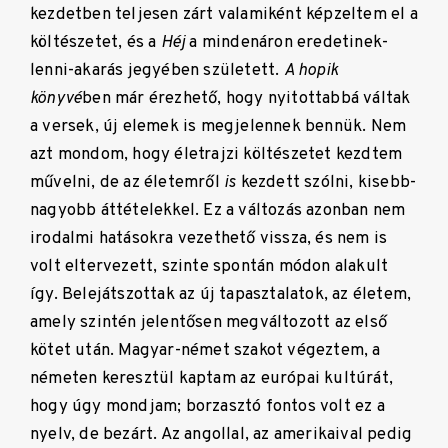
kezdetben teljesen zárt valamiként képzeltem el a
költészetet, és a
Héj
a mindenáron eredetinek-
lenni-akarás jegyében született.
A hopik
könyvé
ben már érezhető, hogy nyitottabbá váltak
a versek, új elemek is megjelennek bennük. Nem
azt mondom, hogy életrajzi költészetet kezdtem
művelni, de az életemről
is
kezdett szólni, kisebb-
nagyobb áttételekkel. Ez a változás azonban nem
irodalmi hatásokra vezethető vissza, és nem is
volt eltervezett, szinte spontán módon alakult
így. Belejátszottak az új tapasztalatok, az életem,
amely szintén jelentősen megváltozott az első
kötet után. Magyar-német szakot végeztem, a
németen keresztül kaptam az európai kultúrát,
hogy úgy mondjam; borzasztó fontos volt ez a
nyelv, de bezárt. Az angollal, az amerikaival pedig