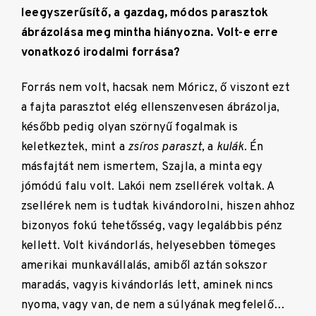
leegyszerűsítő, a gazdag, módos parasztok
ábrázolása meg mintha hiányozna. Volt-e erre
vonatkozó irodalmi forrása?
Forrás nem volt, hacsak nem Móricz, ő viszont ezt
a fajta parasztot elég ellenszenvesen ábrázolja,
később pedig olyan szörnyű fogalmak is
keletkeztek, mint a
zsíros paraszt,
a
kulák
. Én
másfajtát nem ismertem, Szajla, a minta egy
jómódú falu volt. Lakói nem zsellérek voltak. A
zsellérek nem is tudtak kivándorolni, hiszen ahhoz
bizonyos fokú tehetősség, vagy legalábbis pénz
kellett. Volt kivándorlás, helyesebben tömeges
amerikai munkavállalás, amiből aztán sokszor
maradás, vagyis kivándorlás lett, aminek nincs
nyoma, vagy van, de nem a súlyának megfelelő…