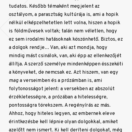
tudatos. Később témaként megjelent az
osztályom, a parasztság kultúrája is, ami a hopik
nélkül elképzelhetetlen lett volna, hiszen a hopik
is földművesek voltak; talán nem véletlen, hogy
ez sem irodalmi hatásoknak köszönhető. Biztos, ez
a dolgok rendje… Van, aki azt mondja, hogy
mindig mást csinálok, van, aki épp az ellenkezőjét
állítja. A szerző személye mindenképpen összeköti
a könyveket, de nemcsak ez. Azt hiszem, van egy
mag
a verseimben és a prózámban is, ami
folytonosságot jelent: a versekben az abszolút
érzékletességre, a prózában a hitelességre,
pontosságra törekszem. A regényírás az más.
Ahhoz, hogy hiteles legyen, az embernek eleve
érintkezésbe kell lépnie olyan dolgokkal, amiket
azelőtt nem ismert. Ki kell deríteni dolgokat, még