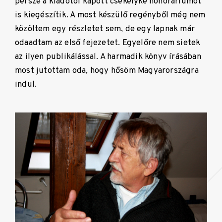
persze a kiadótól kapott csekélyke honoráriumot
is kiegészítik. A most készülő regényből még nem
közöltem egy részletet sem, de egy lapnak már
odaadtam az első fejezetet. Egyelőre nem sietek
az ilyen publikálással. A harmadik könyv írásában
most jutottam oda, hogy hősöm Magyarországra
indul.