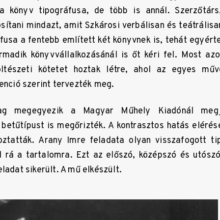
a könyv tipográfusa, de több is annál. Szerzőtárs
sítani mindazt, amit Szkárosi verbálisan és teátrálisan
áfusa a fentebb említett két könyvnek is, tehát egyért
rmadik könyvvállalkozásánál is őt kéri fel. Most az
öltészeti kötetet hoztak létre, ahol az egyes mű
venció szerint tervezték meg.
ag megegyezik a Magyar Műhely Kiadónál megj
betűtípust is megőrizték. A kontrasztos hatás eléré
ztatták. Arany Imre feladata olyan visszafogott ti
 rá a tartalomra. Ezt az előszó, középszó és utószó
ladat sikerült. A mű elkészült.