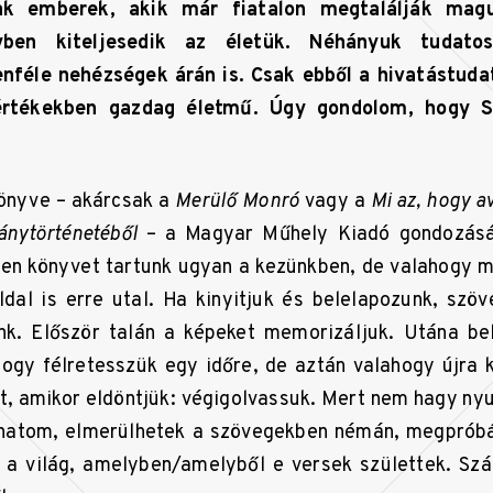
ak emberek, akik már fiatalon megtalálják magu
yben kiteljesedik az életük. Néhányuk tudatosa
nféle nehézségek árán is. Csak ebből a hivatástudat
rtékekben gazdag életmű. Úgy gondolom, hogy S
önyve – akárcsak a
Merülő Monró
vagy a
Mi az, hogy a
nytörténetéből
– a Magyar Műhely Kiadó gondozásá
en könyvet tartunk ugyan a kezünkben, de valahogy 
dal is erre utal. Ha kinyitjuk és belelapozunk, szöv
unk. Először talán a képeket memorizáljuk. Utána be
hogy félretesszük egy időre, de aztán valahogy újra ki
t, amikor eldöntjük: végigolvassuk. Mert nem hagy n
hatom, elmerülhetek a szövegekben némán, megpróbá
z a világ, amelyben/amelyből e versek születtek. Sz