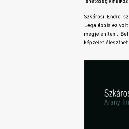
lehetőség kínálkozi
Szkárosi Endre s
Legalábbis ez volt
megjeleníteni. Be
képzelet élesztheti