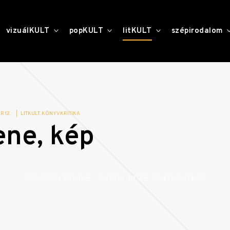
toggle
toggle
toggle
vizuálKULT
popKULT
litKULT
szépirodalom
child
child
child
menu
menu
menu
R 12.
|
LITKULT
KÖNYVKRITIKA
ene, kép
Szkárosi Endre – Arany Imre: Verboterror