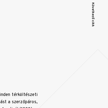
Következő cikk
inden térköltészeti
tást a szerzőpáros,