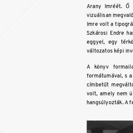
Arany Imréét. Ő 
vizuálisan megvaló
Imre volt a tipogr
Szkárosi Endre ha
eggyel, egy térk
változatos képi in
A könyv formail
formátumával, s a 
címbetűt megválto
volt, amely nem ül
hangsúlyozták. A fe