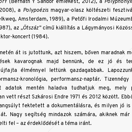
orY
(Bernáth Y Sándor emlékest, 2012), a
Polyphonyx 
2008), a
Polypoézis
magyar-olasz költészeti fesztiv
lkweg, Amsterdam, 1989), a Petőfi Irodalmi Múzeumba
1987), az
„Ötszáz”
című kiállítás a Lágymányosi Közös
ktor-koncert (1984).
netén át is jutottunk, azt hiszem, bőven maradnak mé
dések kavarognak majd bennünk, de ez jó és te
 újfajta élménnyel lettünk gazdagabbak. Lapozzun
ormansz-kronológia, performansz-naptár. Tizennégy 
tt adatok mentén haladva tudhatjuk meg, mely p
n vett részt Szkárosi Endre 1971 és 2012 között. Ebből
angsúlyt fektetett a dokumentálásra, és milyen jó is
át. Nagy segítség mindazok számára, akiknek már f
lti fel – az érdeklődését a téma iránt.