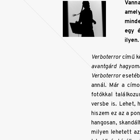
Vann
amel
minde
egy é
ilyen.
Verboterror
című k
avantgárd hagyomá
Verboterror
esetéb
annál. Már a címol
fotókkal találkoz
versbe is. Lehet, 
hiszem ez az a pon
hangosan, skandál
milyen lehetett a