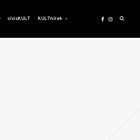
open
toggle
toggle
cívisKULT
KULThírek
child
child
menu
menu
search
form