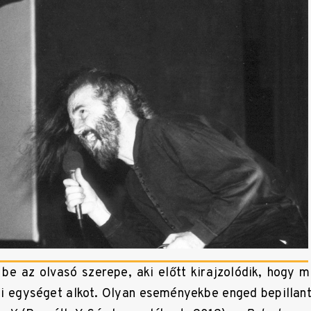
be az olvasó szerepe, aki előtt kirajzolódik, hogy m
ai egységet alkot. Olyan eseményekbe enged bepillan