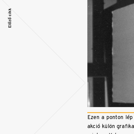
Bejegyzés
Előző cikk
navigáció
Ezen a ponton lép 
akció külön grafik