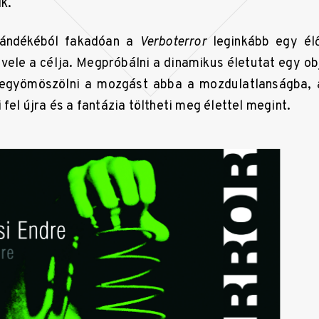
k.
zándékéból fakadóan a
Verboterror
leginkább egy élő
 vele a célja. Megpróbálni a dinamikus életutat egy 
legyömöszölni a mozgást abba a mozdulatlanságba,
 fel újra és a fantázia töltheti meg élettel megint.