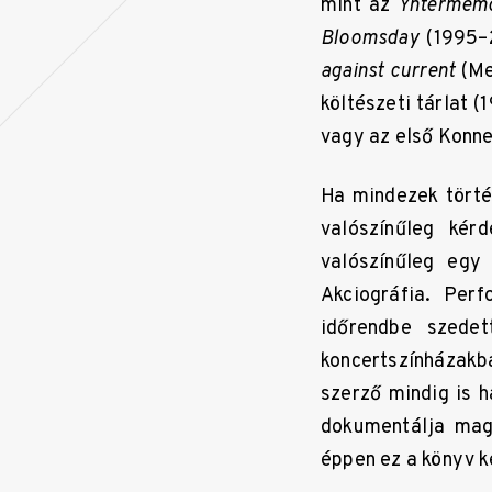
mint az
Yntermem
Bloomsday
(1995–
against current
(Me
költészeti tárlat (
vagy az első Konne
Ha mindezek törté
valószínűleg kér
valószínűleg egy
Akciográfia. Perf
időrendbe szede
koncertszínházakba
szerző mindig is h
dokumentálja mag
éppen ez a könyv ke