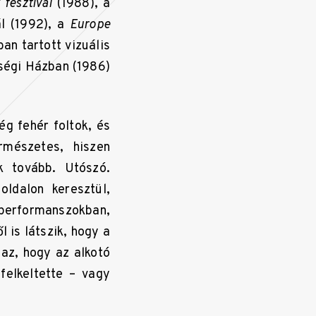
fesztivál
(1988), a
ál (1992), a
Europe
n tartott vizuális
ségi Házban (1986)
g fehér foltok, és
rmészetes, hiszen
k tovább. Utószó.
oldalon keresztül,
erformanszokban,
 is látszik, hogy a
 az, hogy az alkotó
elkeltette – vagy