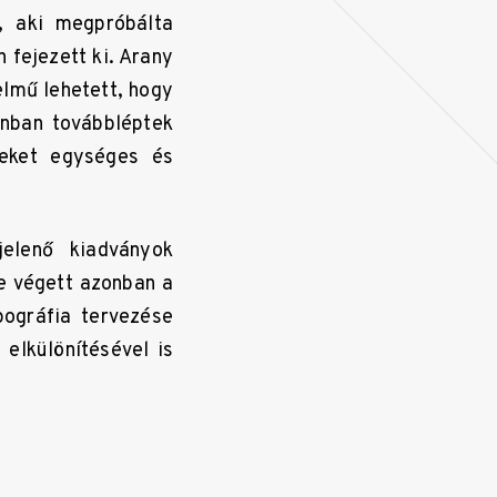
, aki megpróbálta
 fejezett ki. Arany
elmű lehetett, hogy
onban továbbléptek
veket egységes és
elenő kiadványok
se végett azonban a
pográfia tervezése
 elkülönítésével is