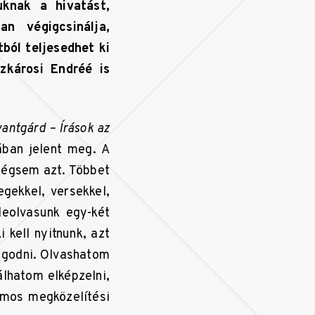
knak a hivatást,
n végigcsinálja,
ból teljesedhet ki
zkárosi Endréé is
vantgárd – Írások az
ban jelent meg. A
mégsem azt. Többet
egekkel, versekkel,
leolvasunk egy-két
 kell nyitnunk, azt
yugodni. Olvashatom
lhatom elképzelni,
ámos megközelítési