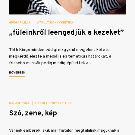
GREGOR LILLA
|
LITKULT
KÖNYVKRITIKA
„füleinkről leengedjük a kezeket”
Tóth Kinga minden eddigi magyarul megjelent kötete
megkérdőjelezte a mediális és tematikus határokat, a
frissebb munkák pedig mindig építettek a…
BŐVEBBEN
HALASI DÓRA
|
LITKULT
KÖNYVKRITIKA
Szó, zene, kép
Vannak emberek, akik már fiatalon megtalálják maguknak a