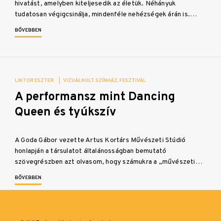
hivatást, amelyben kiteljesedik az életük. Néhányuk
tudatosan végigcsinálja, mindenféle nehézségek árán is.…
BŐVEBBEN
LIKTOR ESZTER
|
VIZUÁLKULT
SZÍNHÁZ
FESZTIVÁL
A performansz mint Dancing
Queen és tyúkszív
A Goda Gábor vezette Artus Kortárs Művészeti Stúdió
honlapján a társulatot általánosságban bemutató
szövegrészben azt olvasom, hogy számukra a „művészeti…
BŐVEBBEN