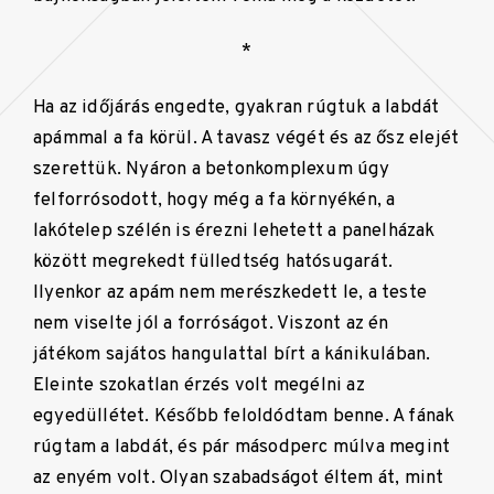
*
Ha az időjárás engedte, gyakran rúgtuk a labdát
apámmal a fa körül. A tavasz végét és az ősz elejét
szerettük. Nyáron a betonkomplexum úgy
felforrósodott, hogy még a fa környékén, a
lakótelep szélén is érezni lehetett a panelházak
között megrekedt fülledtség hatósugarát.
Ilyenkor az apám nem merészkedett le, a teste
nem viselte jól a forróságot. Viszont az én
játékom sajátos hangulattal bírt a kánikulában.
Eleinte szokatlan érzés volt megélni az
egyedüllétet. Később feloldódtam benne. A fának
rúgtam a labdát, és pár másodperc múlva megint
az enyém volt. Olyan szabadságot éltem át, mint