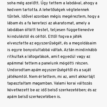
soha még azelőtt. Úgy tettem a labdával, ahogy a
kedvem tartotta. A lehetőségek végtelennek
tűntek. Idővel azonban mégis megéreztem, hogy a
lábam és a fa keretezi az akaratomat, amely a
labdában öltött testet, teljesen függetlenedve
kiindulástól és céltól. Ettől fogva a játék
elvesztette az egyszerűségét, és a megoldásaim
is egyre bonyolultabbá váltak. Aztán mindinkább
ritkultak a látogatások, amit egyedül vagy az
apámmal tettem a panelunk mögötti részen.
Undorodtam apám egyszerűségétől és a saját
játékomtól. Nem értettem, mi az, amit akkortájt
tapasztaltam magamban. Valami korai változás
következett be az idő belső szerkezetében; és az
apám belső szerkezetében is.