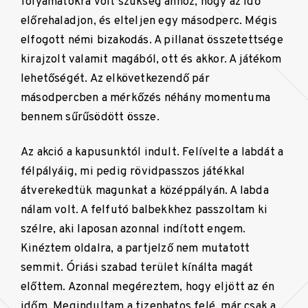
folyamatokra volt szükség ahhoz, hogy az idő
előrehaladjon, és elteljen egy másodperc. Mégis
elfogott némi bizakodás. A pillanat összetettsége
kirajzolt valamit magából, ott és akkor. A játékom
lehetőségét. Az elkövetkezendő pár
másodpercben a mérkőzés néhány momentuma
bennem sűrűsödött össze.
Az akció a kapusunktól indult. Felívelte a labdát a
félpályáig, mi pedig rövidpasszos játékkal
átverekedtük magunkat a középpályán. A labda
nálam volt. A felfutó balbekkhez passzoltam ki
szélre, aki laposan azonnal indított engem.
Kinéztem oldalra, a partjelző nem mutatott
semmit. Óriási szabad terület kínálta magát
előttem. Azonnal megéreztem, hogy eljött az én
időm. Megindultam a tizenhatos felé, már csak a