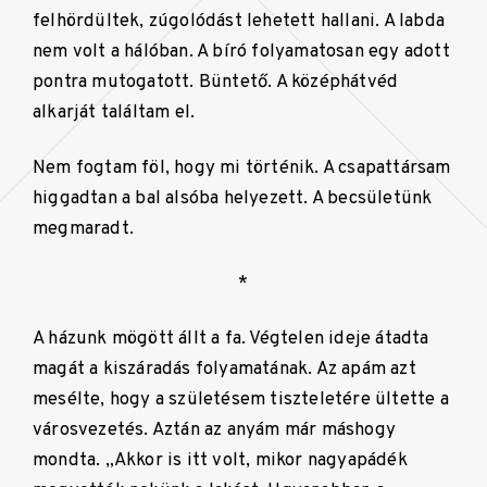
felhördültek, zúgolódást lehetett hallani. A labda
nem volt a hálóban. A bíró folyamatosan egy adott
pontra mutogatott. Büntető. A középhátvéd
alkarját találtam el.
Nem fogtam föl, hogy mi történik. A csapattársam
higgadtan a bal alsóba helyezett. A becsületünk
megmaradt.
*
A házunk mögött állt a fa. Végtelen ideje átadta
magát a kiszáradás folyamatának. Az apám azt
mesélte, hogy a születésem tiszteletére ültette a
városvezetés. Aztán az anyám már máshogy
mondta. „Akkor is itt volt, mikor nagyapádék