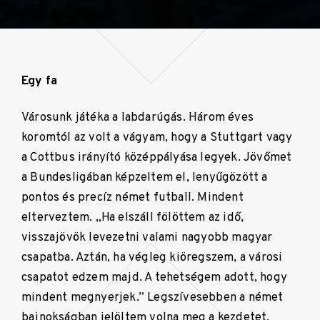
Egy fa
Városunk játéka a labdarúgás. Három éves
koromtól az volt a vágyam, hogy a Stuttgart vagy
a Cottbus irányító középpályása legyek. Jövőmet
a Bundesligában képzeltem el, lenyűgözött a
pontos és precíz német futball. Mindent
elterveztem. „Ha elszáll fölöttem az idő,
visszajövök levezetni valami nagyobb magyar
csapatba. Aztán, ha végleg kiöregszem, a városi
csapatot edzem majd. A tehetségem adott, hogy
mindent megnyerjek.” Legszívesebben a német
bajnokságban jelöltem volna meg a kezdetet.