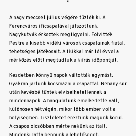
*
A nagy meccset július végére tűzték ki. A
Ferencváros ificsapatával játszottunk.
Nagykutyák érkeztek megfigyelni. Fölvitték
Pestre a kisebb vidéki városok csapatainak fiatal,
tehetséges játékosait. A fiúkkal már fél évvel a
mérkőzés előtt megtudtuk a kiírás időpontját.
Kezdetben könnyű napok váltották egymást.
Gyakran jártunk kocsmázni a csapattal. Néhány sör
után kevésbé tűntek elviselhetetlennek a
mindennapok. A hangulatunk emelkedetté vált,
különösen hétvégén, mikor több ember volt a
helyiségben. Tiszteletet éreztünk magunk körül.
A csapos olcsóbban mérte nekünk az italt.
Mindenki látta bennünk a lehetőséget.