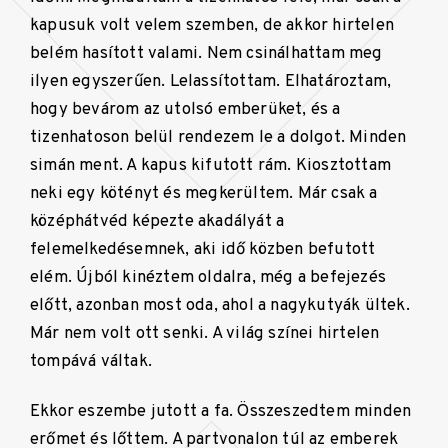
kapusuk volt velem szemben, de akkor hirtelen
belém hasított valami. Nem csinálhattam meg
ilyen egyszerűen. Lelassítottam. Elhatároztam,
hogy bevárom az utolsó emberüket, és a
tizenhatoson belül rendezem le a dolgot. Minden
simán ment. A kapus kifutott rám. Kiosztottam
neki egy kötényt és megkerültem. Már csak a
középhátvéd képezte akadályát a
felemelkedésemnek, aki idő közben befutott
elém. Újból kinéztem oldalra, még a befejezés
előtt, azonban most oda, ahol a nagykutyák ültek.
Már nem volt ott senki. A világ színei hirtelen
tompává váltak.
Ekkor eszembe jutott a fa. Összeszedtem minden
erőmet és lőttem. A partvonalon túl az emberek