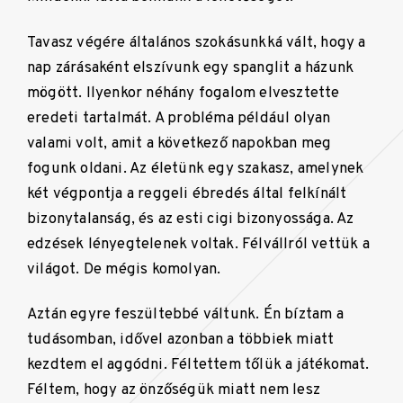
Tavasz végére általános szokásunkká vált, hogy a
nap zárásaként elszívunk egy spanglit a házunk
mögött. Ilyenkor néhány fogalom elvesztette
eredeti tartalmát. A probléma például olyan
valami volt, amit a következő napokban meg
fogunk oldani. Az életünk egy szakasz, amelynek
két végpontja a reggeli ébredés által felkínált
bizonytalanság, és az esti cigi bizonyossága. Az
edzések lényegtelenek voltak. Félvállról vettük a
világot. De mégis komolyan.
Aztán egyre feszültebbé váltunk. Én bíztam a
tudásomban, idővel azonban a többiek miatt
kezdtem el aggódni. Féltettem tőlük a játékomat.
Féltem, hogy az önzőségük miatt nem lesz