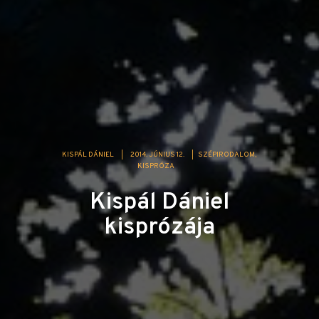
KISPÁL DÁNIEL
|
2014. JÚNIUS 12.
|
SZÉPIRODALOM
KISPRÓZA
Kispál Dániel
kisprózája