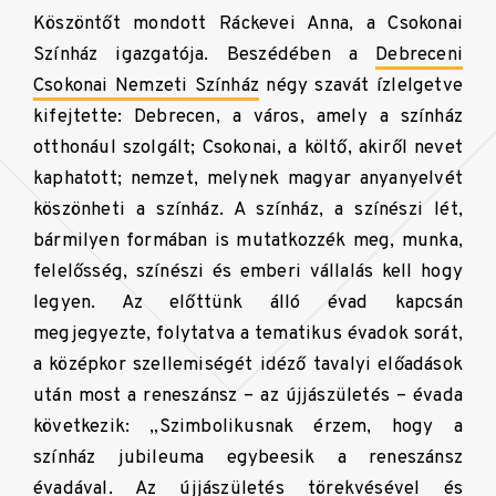
Köszöntőt mondott Ráckevei Anna, a Csokonai
Színház igazgatója. Beszédében a
Debreceni
Csokonai Nemzeti Színház
négy szavát ízlelgetve
kifejtette: Debrecen, a város, amely a színház
otthonául szolgált; Csokonai, a költő, akiről nevet
kaphatott; nemzet, melynek magyar anyanyelvét
köszönheti a színház. A színház, a színészi lét,
bármilyen formában is mutatkozzék meg, munka,
felelősség, színészi és emberi vállalás kell hogy
legyen. Az előttünk álló évad kapcsán
megjegyezte, folytatva a tematikus évadok sorát,
a középkor szellemiségét idéző tavalyi előadások
után most a reneszánsz – az újjászületés – évada
következik: „Szimbolikusnak érzem, hogy a
színház jubileuma egybeesik a reneszánsz
évadával. Az újjászületés törekvésével és