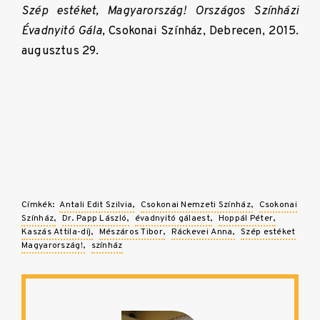
Szép estéket, Magyarország! Országos Színházi
Évadnyitó Gála,
Csokonai Színház, Debrecen, 2015.
augusztus 29.
Címkék:
Antali Edit Szilvia
Csokonai Nemzeti Színház
Csokonai
Színház
Dr. Papp László
évadnyitó gálaest
Hoppál Péter
Kaszás Attila-díj
Mészáros Tibor
Ráckevei Anna
Szép estéket
Magyarország!
színház