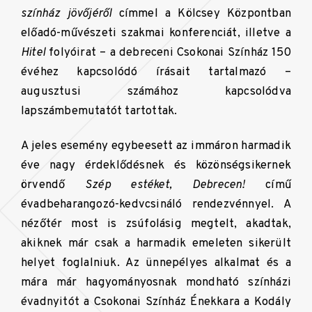
színház jövőjéről
címmel a Kölcsey Központban
előadó-művészeti szakmai konferenciát, illetve a
Hitel
folyóirat – a debreceni Csokonai Színház 150
évéhez kapcsolódó írásait tartalmazó –
augusztusi számához kapcsolódva
lapszámbemutatót tartottak.
A jeles esemény egybeesett az immáron harmadik
éve nagy érdeklődésnek és közönségsikernek
örvendő
Szép estéket, Debrecen!
című
évadbeharangozó-kedvcsináló rendezvénnyel. A
nézőtér most is zsúfolásig megtelt, akadtak,
akiknek már csak a harmadik emeleten sikerült
helyet foglalniuk. Az ünnepélyes alkalmat és a
mára már hagyományosnak mondható színházi
évadnyitót a Csokonai Színház Énekkara a Kodály