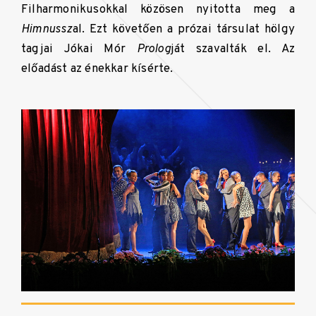
Filharmonikusokkal közösen nyitotta meg a
Himnussz
al. Ezt követően a prózai társulat hölgy
tagjai Jókai Mór
Prolog
ját szavalták el. Az
előadást az énekkar kísérte.