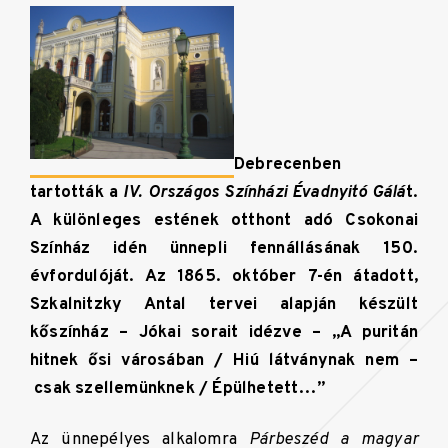
Debrecenben
tartották a
IV. Országos Színházi Évadnyitó Gálá
t.
A különleges estének otthont adó Csokonai
Színház idén ünnepli fennállásának 150.
évfordulóját. Az 1865. október 7-én átadott,
Szkalnitzky Antal tervei alapján készült
kőszínház – Jókai sorait idézve – „A puritán
hitnek ősi városában / Hiú látványnak nem –
csak szellemünknek / Épülhetett…”
Az ünnepélyes alkalomra
Párbeszéd a magyar