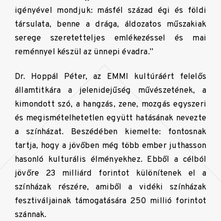
igényével mondjuk: másfél század égi és földi
társulata, benne a drága, áldozatos műszakiak
serege szeretetteljes emlékezéssel és mai
reménnyel készül az ünnepi évadra.”
Dr. Hoppál Péter, az EMMI kultúráért felelős
államtitkára a jelenidejűség művészetének, a
kimondott szó, a hangzás, zene, mozgás egyszeri
és megismételhetetlen együtt hatásának nevezte
a színházat. Beszédében kiemelte: fontosnak
tartja, hogy a jövőben még több ember juthasson
hasonló kulturális élményekhez. Ebből a célból
jövőre 23 milliárd forintot különítenek el a
színházak részére, amiből a vidéki színházak
fesztiváljainak támogatására 250 millió forintot
szánnak.