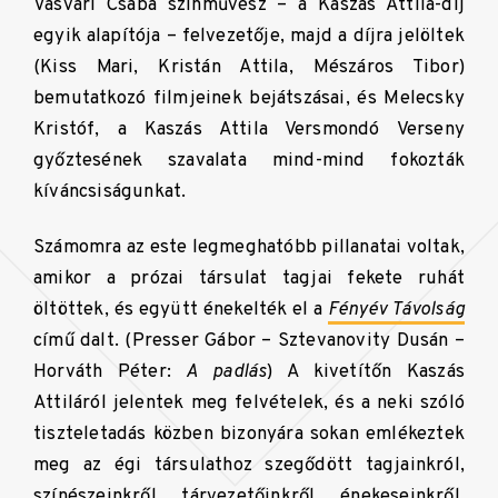
Vasvári Csaba színművész – a Kaszás Attila-díj
egyik alapítója – felvezetője, majd a díjra jelöltek
(Kiss Mari, Kristán Attila, Mészáros Tibor)
bemutatkozó filmjeinek bejátszásai, és Melecsky
Kristóf, a Kaszás Attila Versmondó Verseny
győztesének szavalata mind-mind fokozták
kíváncsiságunkat.
Számomra az este legmeghatóbb pillanatai voltak,
amikor a prózai társulat tagjai fekete ruhát
öltöttek, és együtt énekelték el a
Fényév Távolság
című dalt. (Presser Gábor – Sztevanovity Dusán –
Horváth Péter:
A padlás
) A kivetítőn Kaszás
Attiláról jelentek meg felvételek, és a neki szóló
tiszteletadás közben bizonyára sokan emlékeztek
meg az égi társulathoz szegődött tagjainkról,
színészeinkről, tárvezetőinkről, énekeseinkről,