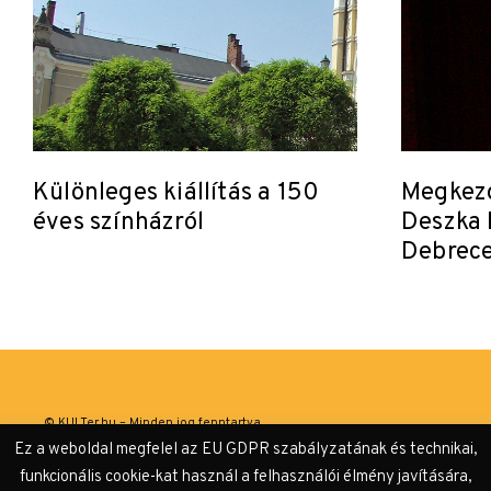
Különleges kiállítás a 150
Megkezd
éves színházról
Deszka 
Debrec
© KULTer.hu – Minden jog fenntartva
Ez a weboldal megfelel az EU GDPR szabályzatának és technikai,
Impresszum
Szerzőink
Támogatók & Partnerek
funkcionális cookie-kat használ a felhasználói élmény javítására,