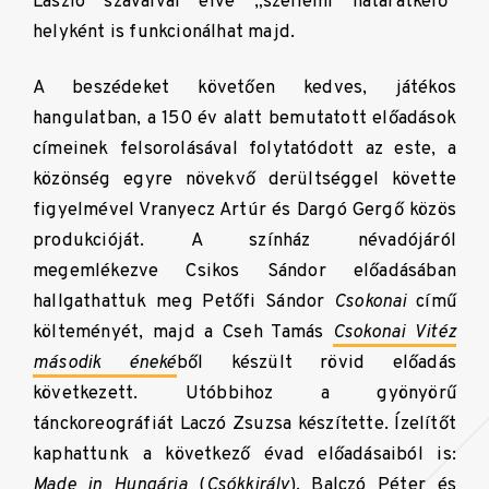
László szavaival élve „szellemi határátkelő”
helyként is funkcionálhat majd.
A beszédeket követően kedves, játékos
hangulatban, a 150 év alatt bemutatott előadások
címeinek felsorolásával folytatódott az este, a
közönség egyre növekvő derültséggel követte
figyelmével Vranyecz Artúr és Dargó Gergő közös
produkcióját. A színház névadójáról
megemlékezve Csikos Sándor előadásában
hallgathattuk meg Petőfi Sándor
Csokonai
című
költeményét, majd a Cseh Tamás
Csokonai Vitéz
második éneké
ből készült rövid előadás
következett. Utóbbihoz a gyönyörű
tánckoreográfiát Laczó Zsuzsa készítette. Ízelítőt
kaphattunk a következő évad előadásaiból is:
Made in Hungária
(
Csókkirály
), Balczó Péter és