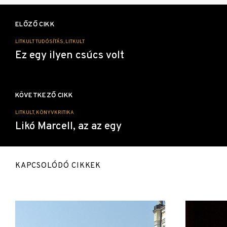
Bejegyzés
navigáció
ELŐZŐ CIKK
LITKULT TUDÓSÍTÁS, LITKULT
Ez egy ilyen csúcs volt
KÖVETKEZŐ CIKK
LITKULT, KÖNYVKRITIKA
Likó Marcell, az az egy
KAPCSOLÓDÓ CIKKEK