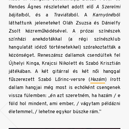
Rendes Ágnes részleteket adott elő
A Szerelmi
bájital
ból, és a
Traviátá
ból. A
Karnyóné
ból
láthattunk jeleneteket Oláh Zsuzsa és Dánielfy
Zsolt közreműködésével. A prózai színészek
színházi anekdotákkal (a régi színészklub
hangulatát idéző történetekkel) szórakoztatták a
közönséget. Reneszánsz dallamok csendültek fel
Újhelyi Kinga, Krajcsi Nikolett és Szabó Krisztián
játékában. A két gitárral és két női hanggal
fűszerezett Szabó Lőrinc-versre (
Hazám
) írott
dallam hangjai még most is echóként csengenek
vissza fülemben: „én azt szeretném, ha hazám / e
föld hol mindent, ami ember, / vágytam példázni
életemmel, / lehetne egykor büszke rám.”