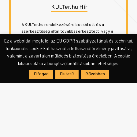
KULTer.hu Hír
A KULTer.hu rendelkezésére bocsátott és a
szerkesztőség által továbbszerkesztett, vagy a
szerkesztőség által összeállított sajtóanyagok
Ez a weboldal megfelel az EU GDPR szabályzatának és technikai,
és a szerkesztőségi hírek megjelenési formája.
funkcionális cookie-kat használ a felhasználói élmény javítására,
valamint a zavartalan működés biztosítása érdekében. A cookie
kikapcsolása a böngésző beállításaiban lehetséges.
Elfogad
Elutasít
Bővebben
Bejegyzés
navigáció
ELŐZŐ CIKK
SZEMLE, LITKULT
Vízi mérce