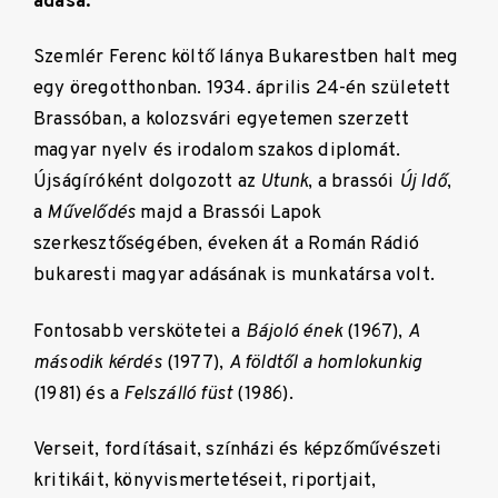
adása.
Szemlér Ferenc költő lánya Bukarestben halt meg
egy öregotthonban. 1934. április 24-én született
Brassóban, a kolozsvári egyetemen szerzett
magyar nyelv és irodalom szakos diplomát.
Újságíróként dolgozott az
Utunk
, a brassói
Új Idő
,
a
Művelődés
majd a Brassói Lapok
szerkesztőségében, éveken át a Román Rádió
bukaresti magyar adásának is munkatársa volt.
Fontosabb verskötetei a
Bájoló ének
(1967),
A
második kérdés
(1977),
A földtől a homlokunkig
(1981) és a
Felszálló füst
(1986).
Verseit, fordításait, színházi és képzőművészeti
kritikáit, könyvismertetéseit, riportjait,