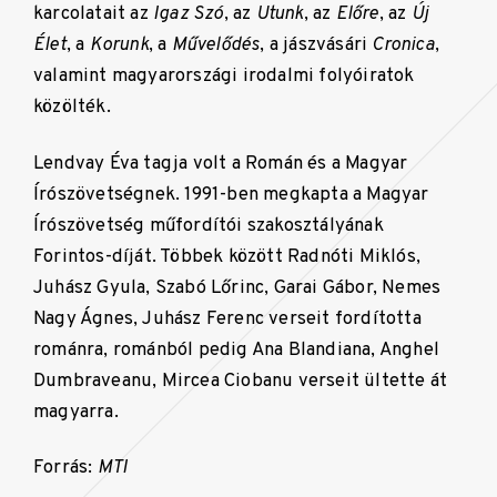
karcolatait az
Igaz Szó
, az
Utunk
, az
Előre
, az
Új
Élet
, a
Korunk
, a
Művelődés
, a jászvásári
Cronica
,
valamint magyarországi irodalmi folyóiratok
közölték.
Lendvay Éva tagja volt a Román és a Magyar
Írószövetségnek. 1991-ben megkapta a Magyar
Írószövetség műfordítói szakosztályának
Forintos-díját. Többek között Radnóti Miklós,
Juhász Gyula, Szabó Lőrinc, Garai Gábor, Nemes
Nagy Ágnes, Juhász Ferenc verseit fordította
románra, románból pedig Ana Blandiana, Anghel
Dumbraveanu, Mircea Ciobanu verseit ültette át
magyarra.
Forrás:
MTI