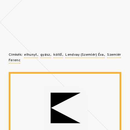
Címkék:
elhunyt
gyász
költő
Lendvay (Szemlér) Éva
Szemlér
Ferenc