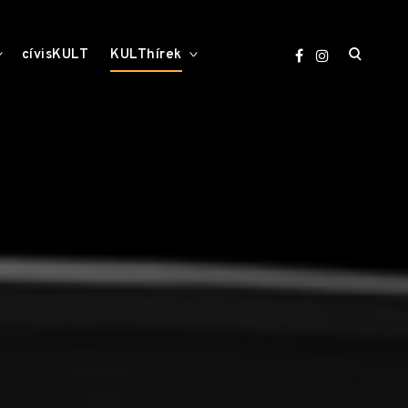
open
toggle
toggle
cívisKULT
KULThírek
child
child
menu
menu
search
form