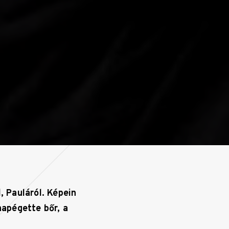
, Pauláról. Képein
napégette bőr, a