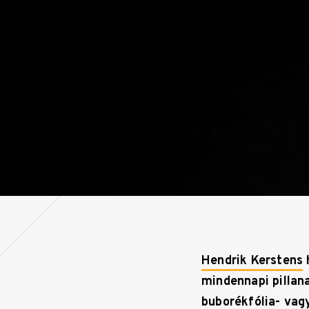
Hendrik Kerstens
h
mindennapi pillan
buborékfólia- vag