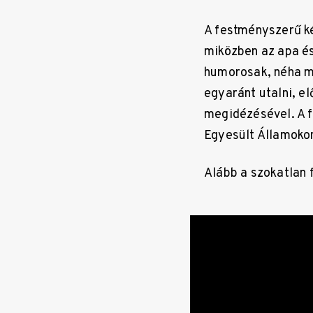
A festményszerű ké
miközben az apa és 
humorosak, néha me
egyaránt utalni, el
megidézésével. A 
Egyesült Államokon
Alább a szokatlan 