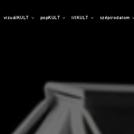
toggle
toggle
toggle
vizuálKULT
popKULT
litKULT
szépirodalom
child
child
child
menu
menu
menu