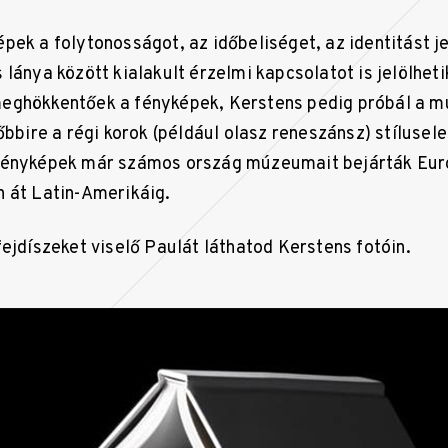
pek a folytonosságot, az időbeliséget, az identitást je
lánya között kialakult érzelmi kapcsolatot is jelölhet
ghökkentőek a fényképek, Kerstens pedig próbál a múl
őbbire a régi korok (például olasz reneszánsz) stíluse
fényképek már számos ország múzeumait bejárták Eur
 át Latin-Amerikáig.
fejdíszeket viselő Paulát láthatod Kerstens fotóin.