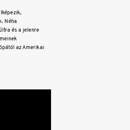
lképezik,
ik. Néha
tra és a jelenre
lemeinek
ópától az Amerikai