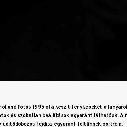
olland fotós 1995 óta készít fényképeket a lányáról
atok és szokatlan beállítások egyaránt láthatóak. A 
y üdítődobozos fejdísz egyaránt feltűnnek portréin.