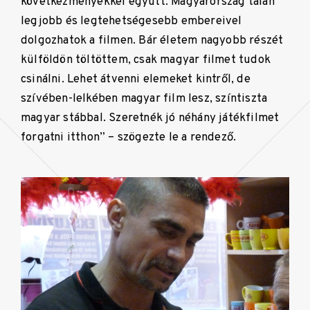
következményekkel együtt. Magyarország talán
legjobb és legtehetségesebb embereivel
dolgozhatok a filmen. Bár életem nagyobb részét
külföldön töltöttem, csak magyar filmet tudok
csinálni. Lehet átvenni elemeket kintről, de
szívében-lelkében magyar film lesz, színtiszta
magyar stábbal. Szeretnék jó néhány játékfilmet
forgatni itthon” – szögezte le a rendező.