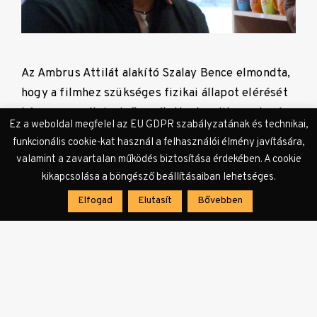
Az Ambrus Attilát alakító Szalay Bence elmondta,
hogy a filmhez szükséges fizikai állapot elérését
három személyi edző segítette, konditerembe és
Ez a weboldal megfelel az EU GDPR szabályzatának és technikai,
hokiedzésekre egyaránt lejárt (Ambrus első
funkcionális cookie-kat használ a felhasználói élmény javítására,
osztályú jégkorongkapus volt). „Találkoztam
valamint a zavartalan működés biztosítása érdekében. A cookie
Ambrussal, sok mindenről beszélgettünk,
kikapcsolása a böngésző beállításaiban lehetséges.
megismertük egymást mint embert.” Az igazi
Elfogad
Elutasít
Bővebben
Viszkis rabló egy jelenetben maga is feltűnik a
filmben, egy biztonsági őr szerepére pedig
Oszter Sándort szeretnék felkérni, aki egykor
Rúzsa Sándort alakította a vásznon.
Forrás:
MTI