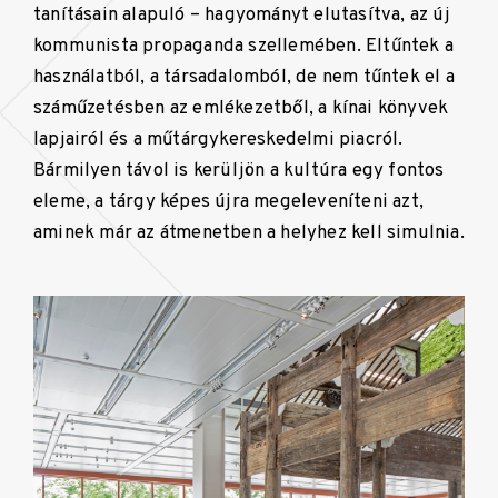
tanításain alapuló – hagyományt elutasítva, az új
kommunista propaganda szellemében. Eltűntek a
használatból, a társadalomból, de nem tűntek el a
száműzetésben az emlékezetből, a kínai könyvek
lapjairól és a műtárgykereskedelmi piacról.
Bármilyen távol is kerüljön a kultúra egy fontos
eleme, a tárgy képes újra megeleveníteni azt,
aminek már az átmenetben a helyhez kell simulnia.