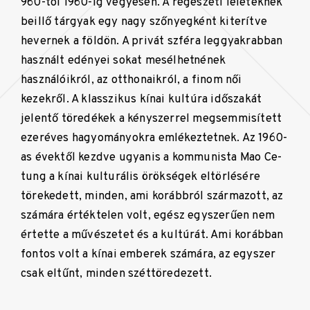
960-tól 1960-ig vegyesen. A régészeti leleteknek
beillő tárgyak egy nagy szőnyegként kiterítve
hevernek a földön. A privát szféra leggyakrabban
használt edényei sokat mesélhetnének
használóikról, az otthonaikról, a finom női
kezekről. A klasszikus kínai kultúra időszakát
jelentő töredékek a kényszerrel megsemmisített
ezeréves hagyományokra emlékeztetnek. Az 1960-
as évektől kezdve ugyanis a kommunista Mao Ce-
tung a kínai kulturális örökségek eltörlésére
törekedett, minden, ami korábbról származott, az
számára értéktelen volt, egész egyszerűen nem
értette a művészetet és a kultúrát. Ami korábban
fontos volt a kínai emberek számára, az egyszer
csak eltűnt, minden széttöredezett.