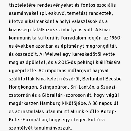
tiszteletére rendezvényeket és fontos szociális
eseményeket (pl. esküvő, temetés) rendeztek,
illetve alkalmanként a helyi választások és a
közösségi találkozók színhelye is volt. A kínai
kommunista kulturális forradalom idején, az 1960-
es években azonban az építményt megrongálták
és összedőlt. Ai Weiwei egy kereskedőtől vette
meg az épületet, és a 2015-ös pekingi kiállítására
újjáépítette. Az impozáns műtárgyat hajóval
szállították Kína keleti részéről, Beilunból Bécsbe
Hongkongon, Szingapúron, Srí-Lankán, a Szuezi-
csatornán és a Gibraltári-szoroson át, hogy végül
megérkezzen Hamburg kikötőjébe. A 36 napos út
és az installálás után mi itt állunk előtte Közép-
Kelet-Európában, hogy egy idegen kultúra
szentélyét tanulmányozzuk.