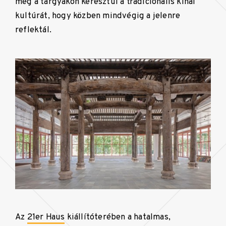
meg a tárgyakon keresztül a tradicionális kínai
kultúrát, hogy közben mindvégig a jelenre
reflektál.
Az
21er Haus
kiállítóterében a hatalmas,