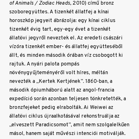
of Animals / Zodiac Heads,
2010) című bronz
szoboregyüttes. A tizenkét állatfej a kínai
horoszkóp jegyeit ábrázolja: egy kínai ciklus
tizenkét évig tart, egy-egy évet a tizenkét
állatövi jegyről neveztek el. Az eredeti császári
vízóra tizenkét ember- és állatfej együtteséből
állt, és minden második órában víz csobogott ki
rajtuk. A nyári palota pompás
növénygyűjteményéről volt híres, méltán
nevezték a „Kertek Kertjének”. 1860-ban, a
második ópiumháború alatt az angol-francia
expedíció során azonban teljesen tönkretették, a
bronzfejeket pedig elrabolták. Ai Weiwei az
állatövi ciklus újraalkotásával rekonstruálja az
„elveszett Paradicsomot”, amit nem szolgalelkűen
másol, hanem saját művészi intenciói motiválják.