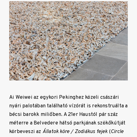
Ai Weiwei az egykori Pekinghez közeli császári
nyári palotában található vízórát is rekonstruálta a
bécsi barokk miliőben. A 21er Haustól pár száz
méterre a Belvedere hátsó parkjának szökőkútját
körbeveszi az
Állatok köre / Zodiákus fejek
(
Circle