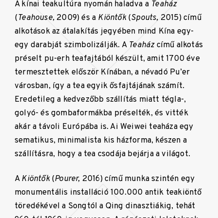
A kínai teakultúra nyomán haladva a
Teaház
(
Teahouse,
2009) és a
Kiöntők
(
Spouts,
2015) című
alkotások az átalakítás jegyében mind Kína egy-
egy darabját szimbolizálják. A
Teaház
című alkotás
préselt pu-erh teafajtából készült, amit 1700 éve
termesztettek először Kínában, a névadó Pu’er
városban, így a tea egyik ősfajtájának számít.
Eredetileg a kedvezőbb szállítás miatt tégla-,
golyó- és gombaformákba préselték, és vitték
akár a távoli Európába is. Ai Weiwei teaháza egy
sematikus, minimalista kis házforma, készen a
szállításra, hogy a tea csodája bejárja a világot.
A
Kiöntők
(
Pourer,
2016) című munka szintén egy
monumentális installáció 100.000 antik teakiöntő
töredékével a Songtól a Qing dinasztiákig, tehát