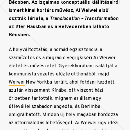
Bécsben. Az izgalmas konceptuális kiállításairól
ismert kínai kortárs művész, Ai Weiwei első
osztrák tárlata, a
Translocation – Transformation
az 21er Hausban és a Belvederében látható
Bécsben.
A helyváltoztatás, a nomád egzisztencia, a
száműzetés és a migráció végigkíséri Ai Weiwei
életét és művészetét. Gyerekkorában családját a
kommunista vezetés elűzte otthonából, majd
Weiwei
New Yorkba került, ahol fotózni kezdett,
azután visszament Kínába, ott viszont házi
őrizetben tartották, mígnem az állam egy
útlevéllel szabadon engedte, és Berlinbe
emigrálhatott. Minden új hely magában hordozza
az átformálódás lehetőségét. Ai Weiwei úgy idézi