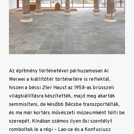
Az építmény történetével párhuzamosan Ai
Weiwei a kiállítótér történetére is reflektál,
hiszen a bécsi 21er Haust az 1958-as brüsszeli
világkiállításra készítették, majd meg akarták
semmisíteni, de később Bécsbe transzportálták,
és ma már kortárs művészeti múzeumként tölti be
szerepét. Kínában számos ilyen ősi szentélyt
romboltak le a régi – Lao-ce és a Konfuciusz