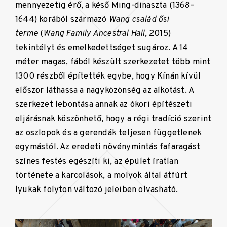
mennyezetig érő, a késő Ming-dinaszta (1368–
1644) korából származó
Wang család ősi
terme
(
Wang Family Ancestral Hall,
2015)
tekintélyt és emelkedettséget sugároz. A 14
méter magas, fából készült szerkezetet több mint
1300 részből építették egybe, hogy Kínán kívül
először láthassa a nagyközönség az alkotást. A
szerkezet lebontása annak az ókori építészeti
eljárásnak köszönhető, hogy a régi tradíció szerint
az oszlopok és a gerendák teljesen függetlenek
egymástól. Az eredeti növénymintás fafaragást
színes festés egészíti ki, az épület íratlan
története a karcolások, a molyok által átfúrt
lyukak folyton változó jeleiben olvasható.