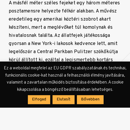
A másfél méter széles fejeket egy három méteres
posztamensre helyezte félkör alakban. A művész
eredetileg egy amerikai köztéri szobrot akart
készíteni, mert a meglévőket túl komolynak és
hivatalosnak találta. Az állatfejek játékossága
gyorsan a New York-i lakosok kedvence lett, amit
legelőször a Central Parkban Pulitzer szökőkútja
körül állított ki, ezáltal a legismertebb kortárs
kínai alkotássá vált. Azóta megjárta Dániát,
Ez a weboldal megfelel az EU GDPR szabályzatának és technikai,
funkcionális cookie-kat használ a felhasználói élmény javítására,
Németországot, Oroszországot, Spanyolországot
valamint a zavartalan működés biztosítása érdekében. A cookie
és Csehországot is.
kikapcsolása a böngésző beállításaiban lehetséges.
Elfogad
Elutasít
Bővebben