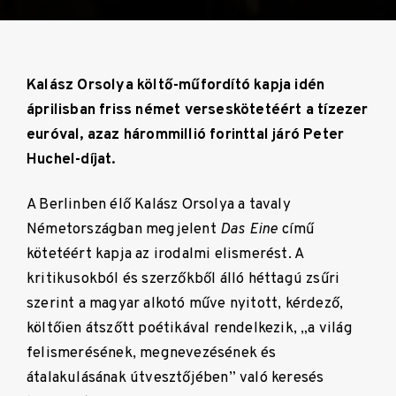
Kalász Orsolya költő-műfordító kapja idén
áprilisban friss német verseskötetéért a tízezer
euróval, azaz hárommillió forinttal járó Peter
Huchel-díjat.
A Berlinben élő Kalász Orsolya a tavaly
Németországban megjelent
Das Eine
című
kötetéért kapja az irodalmi elismerést. A
kritikusokból és szerzőkből álló héttagú zsűri
szerint a magyar alkotó műve nyitott, kérdező,
költőien átszőtt poétikával rendelkezik, „a világ
felismerésének, megnevezésének és
átalakulásának útvesztőjében” való keresés