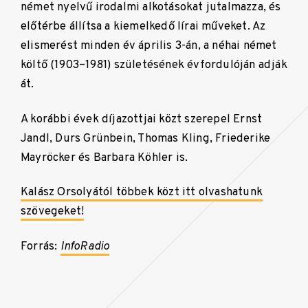
német nyelvű irodalmi alkotásokat jutalmazza, és
előtérbe állítsa a kiemelkedő lírai műveket. Az
elismerést minden év április 3-án, a néhai német
költő (1903–1981) születésének évfordulóján adják
át.
A korábbi évek díjazottjai közt szerepel Ernst
Jandl, Durs Grünbein, Thomas Kling, Friederike
Mayröcker és Barbara Köhler is.
Kalász Orsolyától többek közt itt olvashatunk
szövegeket!
Forrás:
InfoRadio