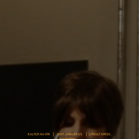
KULTER.HU HÍR
|
2017. JANUÁR 25.
|
LITKULT HÍREK