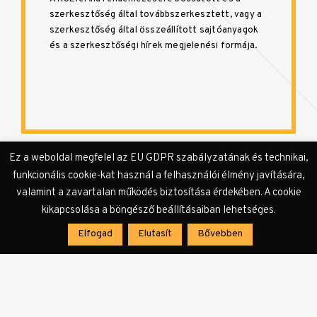
szerkesztőség által továbbszerkesztett, vagy a
szerkesztőség által összeállított sajtóanyagok
és a szerkesztőségi hírek megjelenési formája.
Ez a weboldal megfelel az EU GDPR szabályzatának és technikai,
Bejegyzés
funkcionális cookie-kat használ a felhasználói élmény javítására,
valamint a zavartalan működés biztosítása érdekében. A cookie
navigáció
ELŐZŐ CIKK
kikapcsolása a böngésző beállításaiban lehetséges.
VIZUÁLKULT, SZÍNHÁZ
Elfogad
Elutasít
Bővebben
Szélhámosok tegnap és ma
KÖVETKEZŐ CIKK
VIZUÁLKULT HÍREK, KULTHÍREK