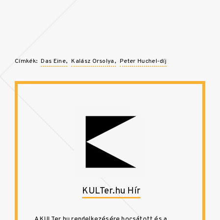
Címkék:
Das Eine
Kalász Orsolya
Peter Huchel-díj
KULTer.hu Hír
A KULTer.hu rendelkezésére bocsátott és a