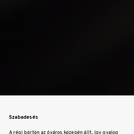
Szabadesés
A régi börtön az óváros közepén állt, így gyalog