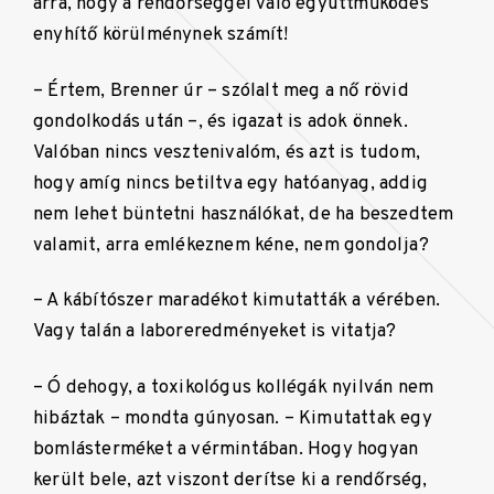
arra, hogy a rendőrséggel való együttműködés
enyhítő körülménynek számít!
– Értem, Brenner úr – szólalt meg a nő rövid
gondolkodás után –, és igazat is adok önnek.
Valóban nincs vesztenivalóm, és azt is tudom,
hogy amíg nincs betiltva egy hatóanyag, addig
nem lehet büntetni használókat, de ha beszedtem
valamit, arra emlékeznem kéne, nem gondolja?
– A kábítószer maradékot kimutatták a vérében.
Vagy talán a laboreredményeket is vitatja?
– Ó dehogy, a toxikológus kollégák nyilván nem
hibáztak – mondta gúnyosan. – Kimutattak egy
bomlásterméket a vérmintában. Hogy hogyan
került bele, azt viszont derítse ki a rendőrség,