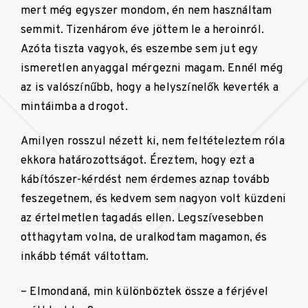
mert még egyszer mondom, én nem használtam
semmit. Tizenhárom éve jöttem le a heroinról.
Azóta tiszta vagyok, és eszembe sem jut egy
ismeretlen anyaggal mérgezni magam. Ennél még
az is valószínűbb, hogy a helyszínelők keverték a
mintáimba a drogot.
Amilyen rosszul nézett ki, nem feltételeztem róla
ekkora határozottságot. Éreztem, hogy ezt a
kábítószer-kérdést nem érdemes aznap tovább
feszegetnem, és kedvem sem nagyon volt küzdeni
az értelmetlen tagadás ellen. Legszívesebben
otthagytam volna, de uralkodtam magamon, és
inkább témát váltottam.
– Elmondaná, min különböztek össze a férjével