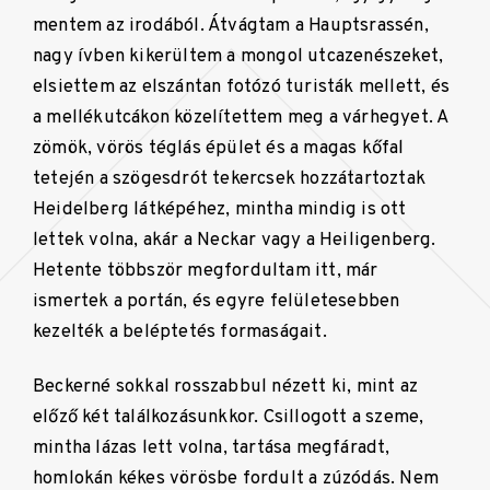
mentem az irodából. Átvágtam a Hauptsrassén,
nagy ívben kikerültem a mongol utcazenészeket,
elsiettem az elszántan fotózó turisták mellett, és
a mellékutcákon közelítettem meg a várhegyet. A
zömök, vörös téglás épület és a magas kőfal
tetején a szögesdrót tekercsek hozzátartoztak
Heidelberg látképéhez, mintha mindig is ott
lettek volna, akár a Neckar vagy a Heiligenberg.
Hetente többször megfordultam itt, már
ismertek a portán, és egyre felületesebben
kezelték a beléptetés formaságait.
Beckerné sokkal rosszabbul nézett ki, mint az
előző két találkozásunkkor. Csillogott a szeme,
mintha lázas lett volna, tartása megfáradt,
homlokán kékes vörösbe fordult a zúzódás. Nem