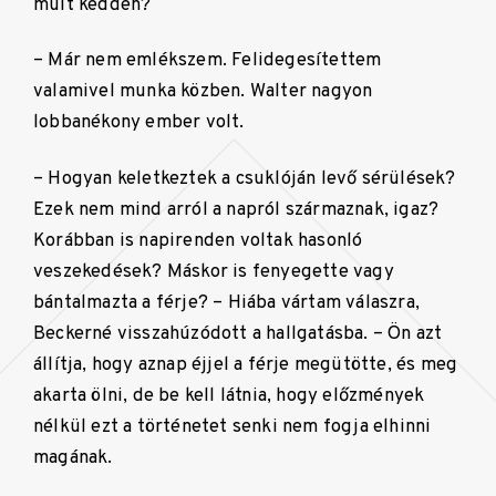
múlt kedden?
– Már nem emlékszem. Felidegesítettem
valamivel munka közben. Walter nagyon
lobbanékony ember volt.
– Hogyan keletkeztek a csuklóján levő sérülések?
Ezek nem mind arról a napról származnak, igaz?
Korábban is napirenden voltak hasonló
veszekedések? Máskor is fenyegette vagy
bántalmazta a férje? – Hiába vártam válaszra,
Beckerné visszahúzódott a hallgatásba. – Ön azt
állítja, hogy aznap éjjel a férje megütötte, és meg
akarta ölni, de be kell látnia, hogy előzmények
nélkül ezt a történetet senki nem fogja elhinni
magának.