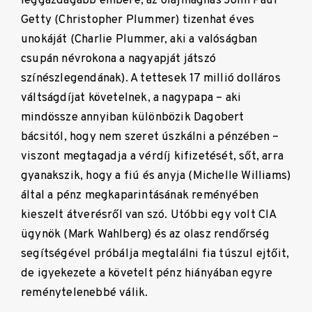
leggazdagabb embere, az olajmágnás John Paul
Getty (Christopher Plummer) tizenhat éves
unokáját (Charlie Plummer, aki a valóságban
csupán névrokona a nagyapját játszó
színészlegendának). A tettesek 17 millió dolláros
váltságdíjat követelnek, a nagypapa – aki
mindössze annyiban különbözik Dagobert
bácsitól, hogy nem szeret úszkálni a pénzében –
viszont megtagadja a vérdíj kifizetését, sőt, arra
gyanakszik, hogy a fiú és anyja (Michelle Williams)
által a pénz megkaparintásának reményében
kieszelt átverésről van szó. Utóbbi egy volt CIA
ügynök (Mark Wahlberg) és az olasz rendőrség
segítségével próbálja megtalálni fia túszul ejtőit,
de igyekezete a követelt pénz hiányában egyre
reménytelenebbé válik.