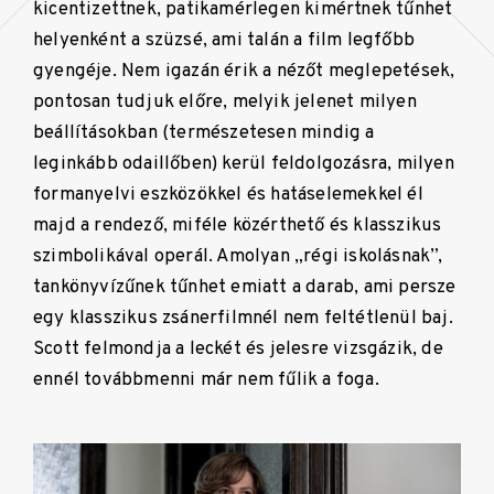
kicentizettnek, patikamérlegen kimértnek tűnhet
helyenként a szüzsé, ami talán a film legfőbb
gyengéje. Nem igazán érik a nézőt meglepetések,
pontosan tudjuk előre, melyik jelenet milyen
beállításokban (természetesen mindig a
leginkább odaillőben) kerül feldolgozásra, milyen
formanyelvi eszközökkel és hatáselemekkel él
majd a rendező, miféle közérthető és klasszikus
szimbolikával operál. Amolyan „régi iskolásnak”,
tankönyvízűnek tűnhet emiatt a darab, ami persze
egy klasszikus zsánerfilmnél nem feltétlenül baj.
Scott felmondja a leckét és jelesre vizsgázik, de
ennél továbbmenni már nem fűlik a foga.