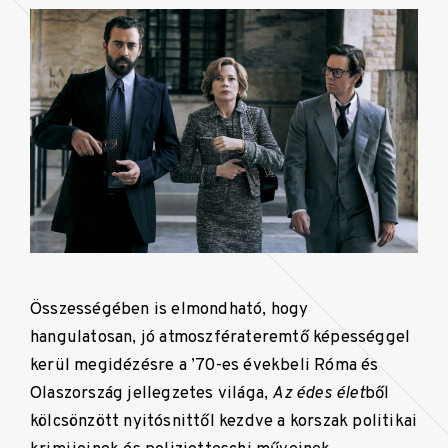
Összességében is elmondható, hogy
hangulatosan, jó atmoszférateremtő képességgel
kerül megidézésre a ’70-es évekbeli Róma és
Olaszország jellegzetes világa,
Az édes élet
ből
kölcsönzött nyitósnittől kezdve a korszak politikai