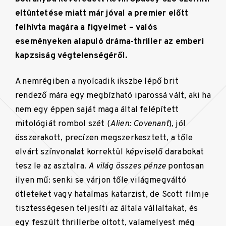
eltüntetése miatt már jóval a premier előtt
felhívta magára a figyelmet – valós
eseményeken alapuló dráma-thriller az emberi
kapzsiság végtelenségéről.
A nemrégiben a nyolcadik ikszbe lépő brit
rendező mára egy megbízható iparossá vált, aki ha
nem egy éppen saját maga által felépített
mitológiát rombol szét (
Alien: Covenant
), jól
összerakott, precízen megszerkesztett, a tőle
elvárt színvonalat korrektül képviselő darabokat
tesz le az asztalra.
A világ összes pénze
pontosan
ilyen mű: senki se várjon tőle világmegváltó
ötleteket vagy hatalmas katarzist, de Scott filmje
tisztességesen teljesíti az általa vállaltakat, és
egy feszült thrillerbe oltott, valamelyest még