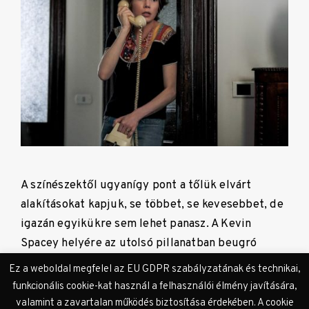
A színészektől ugyanígy pont a tőlük elvárt
alakításokat kapjuk, se többet, se kevesebbet, de
igazán egyikükre sem lehet panasz. A Kevin
Spacey helyére az utolsó pillanatban beugró
Christopher Plummer a maga több mint fél
Ez a weboldal megfelel az EU GDPR szabályzatának és technikai,
évszázados színjátszási rutinjával hozza a rá
funkcionális cookie-kat használ a felhasználói élmény javítására,
bízott karaktert, magabiztosan és kellő élvezettel
valamint a zavartalan működés biztosítása érdekében. A cookie