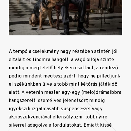
A tempó a cselekmény nagy részében szintén jól
eltalált és finomra hangolt, a vágó ollója szinte
mindig a megfelelő helyeken csattant, a rendező
pedig mindent megtesz azért, hogy ne pilledjünk
el székünkben ülve a több mint kétórás játékidő
alatt. A veterán mester egy-egy (melo)drámaibbra
hangszerelt, személyes jelenetsort mindig
igyekszik izgalmasabb suspense-zel vagy
akciószekvenciával ellensúlyozni, többnyire
sikerrel adagolva a fordulatokat. Emiatt kissé