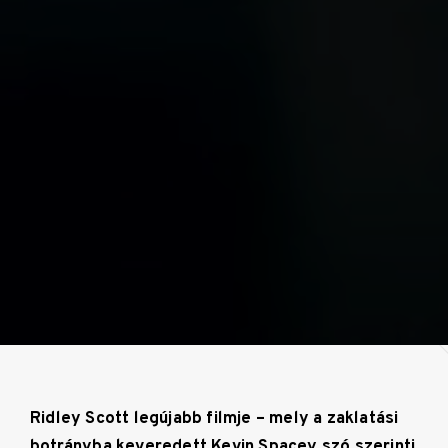
Ridley Scott legújabb filmje – mely a zaklatási
botrányba keveredett Kevin Spacey szó szerinti