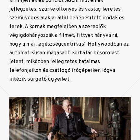
krimijeinek és poliziotteschi műveinek
jellegzetes, szürke öltönyös és vastag keretes
szemüveges alakjai által benépesített irodák és
terek. A kornak megfelelően a szereplők
végigdohányozzák a filmet, fittyet hányva rá,
hogy a mai „egészségcentrikus” Hollywoodban ez
automatikusan magasabb korhatár besorolást
jelent, miközben jellegzetes hatalmas
telefonjaikon és csattogó írógépeiken lógva
intézik sürgető ügyeiket.