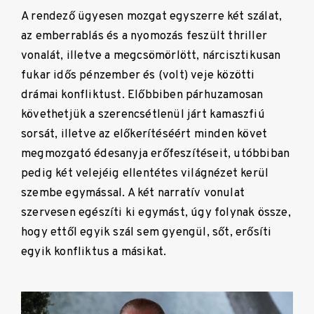
A rendező ügyesen mozgat egyszerre két szálat,
az emberrablás és a nyomozás feszült thriller
vonalát, illetve a megcsömörlött, nárcisztikusan
fukar idős pénzember és (volt) veje közötti
drámai konfliktust. Előbbiben párhuzamosan
követhetjük a szerencsétlenül járt kamaszfiú
sorsát, illetve az előkerítéséért minden követ
megmozgató édesanyja erőfeszítéseit, utóbbiban
pedig két velejéig ellentétes világnézet kerül
szembe egymással. A két narratív vonulat
szervesen egészíti ki egymást, úgy folynak össze,
hogy ettől egyik szál sem gyengül, sőt, erősíti
egyik konfliktus a másikat.