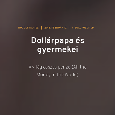
RUDOLF DÁNIEL
|
2018. FEBRUÁR 10.
|
VIZUÁLKULT
FILM
Dollárpapa és
gyermekei
A világ összes pénze (All the
Money in the World)