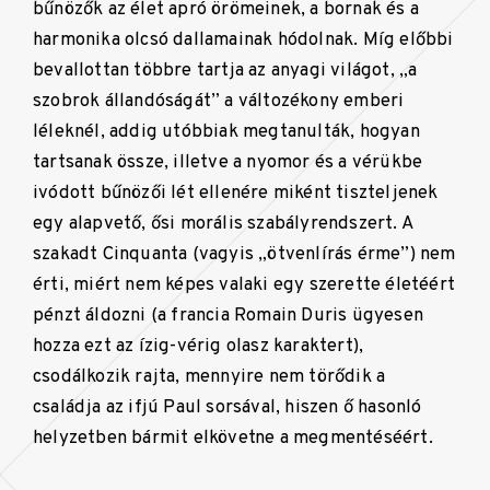
bűnözők az élet apró örömeinek, a bornak és a
harmonika olcsó dallamainak hódolnak. Míg előbbi
bevallottan többre tartja az anyagi világot, „a
szobrok állandóságát” a változékony emberi
léleknél, addig utóbbiak megtanulták, hogyan
tartsanak össze, illetve a nyomor és a vérükbe
ivódott bűnözői lét ellenére miként tiszteljenek
egy alapvető, ősi morális szabályrendszert. A
szakadt Cinquanta (vagyis „ötvenlírás érme”) nem
érti, miért nem képes valaki egy szerette életéért
pénzt áldozni (a francia Romain Duris ügyesen
hozza ezt az ízig-vérig olasz karaktert),
csodálkozik rajta, mennyire nem törődik a
családja az ifjú Paul sorsával, hiszen ő hasonló
helyzetben bármit elkövetne a megmentéséért.