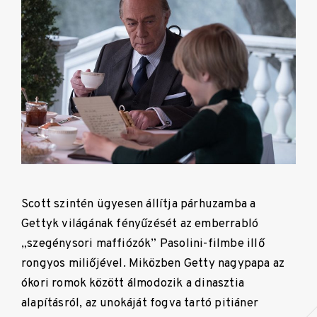
Scott szintén ügyesen állítja párhuzamba a
Gettyk világának fényűzését az emberrabló
„szegénysori maffiózók” Pasolini-filmbe illő
rongyos miliőjével. Miközben Getty nagypapa az
ókori romok között álmodozik a dinasztia
alapításról, az unokáját fogva tartó pitiáner