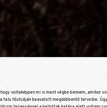
hogy voltaképpen mi is ment végbe bennem, amikor vo
 a falu főutcáján beavatott megdöbbentő terveibe. Úgy
lőször teljességgel a hallottak hatása alatt voltam; r