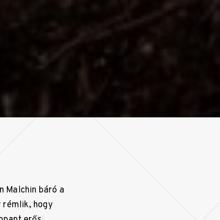
n Malchin báró a
 rémlik, hogy
oppant erős