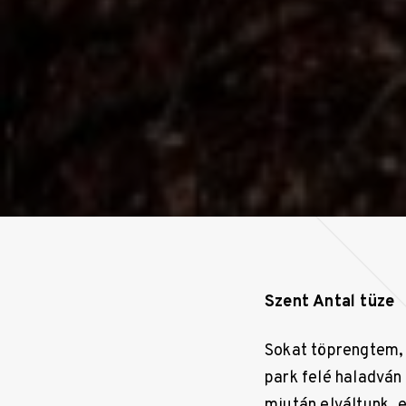
Szent Antal tüze
Sokat töprengtem, 
park felé haladván
miután elváltunk, e