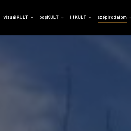
toggle
toggle
toggle
vizuálKULT
popKULT
litKULT
szépirodalom
child
child
child
menu
menu
menu