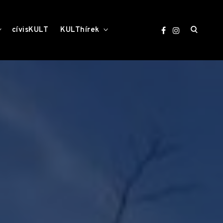
open
toggle
toggle
cívisKULT
KULThírek
child
child
menu
menu
search
form