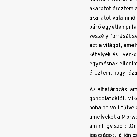
akaratot éreztem a
akaratot valaminő
báró egyetlen pill
veszély forrását s
azt a világot, ame
kételyek és ilyen-o
egymásnak ellentm
éreztem, hogy láz
Az elhatározás, am
gondolatoktól. Mik
noha be volt fűtve 
amelyeket a Morw
amint így szól: „Ön
igazságot, jöjjön 