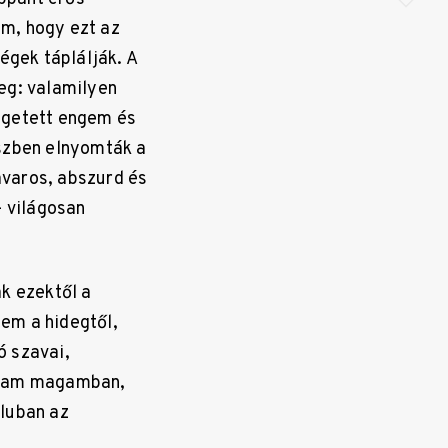
m, hogy ezt az
gek táplálják. A
eg: valamilyen
egetett engem és
észben elnyomták a
zavaros, abszurd és
 világosan
k ezektől a
em a hidegtől,
ó szavai,
ttam magamban,
aluban az