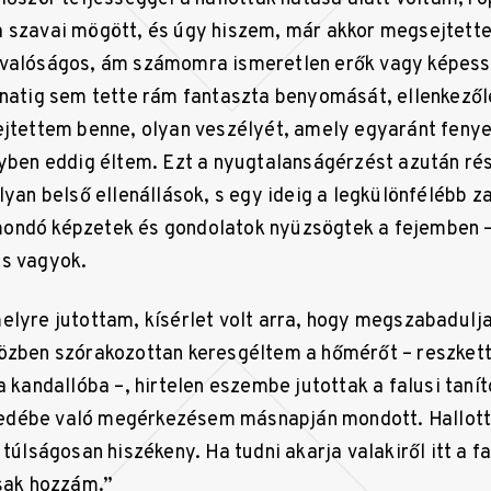
 szavai mögött, és úgy hiszem, már akkor megsejtette
 valóságos, ám számomra ismeretlen erők vagy képessé
anatig sem tette rám fantaszta benyomását, ellenkezől
ejtettem benne, olyan veszélyét, amely egyaránt feny
lyben eddig éltem. Ezt a nyugtalanságérzést azután r
lyan belső ellenállások, s egy ideig a legkülönfélébb 
ondó képzetek és gondolatok nyüzsögtek a fejemben –
as vagyok.
elyre jutottam, kísérlet volt arra, hogy megszabadulja
özben szórakozottan keresgéltem a hőmérőt – reszkett
a kandallóba –, hirtelen eszembe jutottak a falusi tanít
edébe való megérkezésem másnapján mondott. Hallo
 túlságosan hiszékeny. Ha tudni akarja valakiről itt a f
csak hozzám.”