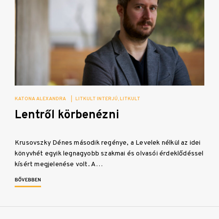
KATONA ALEXANDRA
|
LITKULT INTERJÚ
LITKULT
Lentről körbenézni
Krusovszky Dénes második regénye, a Levelek nélkül az idei
könyvhét egyik legnagyobb szakmai és olvasói érdeklődéssel
kísért megjelenése volt. A…
BŐVEBBEN