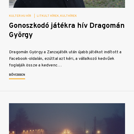
KULTER.HU HÍR
|
LITKULT HÍREK
KULTHÍREK
Gonoszkodó játékra hív Dragomán
György
Dragomán György a Zanzajáték után újabb játékot indított a
Facebook-oldalán, ezúttal azt kéri, a vállalkozó kedvűek
foglalják össze a kedvenc…
BŐVEBBEN