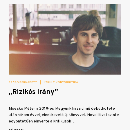
SZABÓ BERNADETT
|
LITKULT
KÖNYVKRITIKA
„Rizikós irány”
Moesko Péter a 2019-es Megyünk haza című debütkötete
után három évvel jelentkezett új könyvvel. Novelláival szinte
egyöntetűen elnyerte a kritikusok…