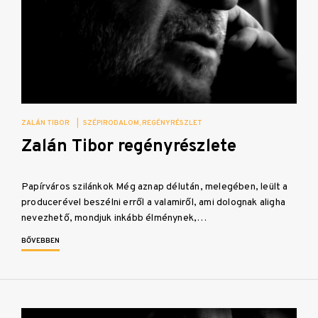
ZALÁN TIBOR
|
SZÉPIRODALOM
REGÉNYRÉSZLET
Zalán Tibor regényrészlete
Papírváros szilánkok Még aznap délután, melegében, leült a
producerével beszélni erről a valamiről, ami dolognak aligha
nevezhető, mondjuk inkább élménynek,…
BŐVEBBEN