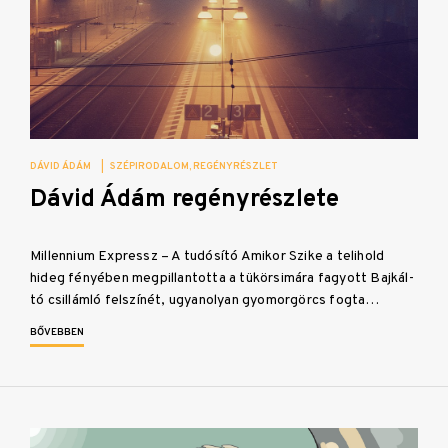
DÁVID ÁDÁM
|
SZÉPIRODALOM
REGÉNYRÉSZLET
Dávid Ádám regényrészlete
Millennium Expressz – A tudósító Amikor Szike a telihold
hideg fényében megpillantotta a tükörsimára fagyott Bajkál-
tó csillámló felszínét, ugyanolyan gyomorgörcs fogta…
BŐVEBBEN