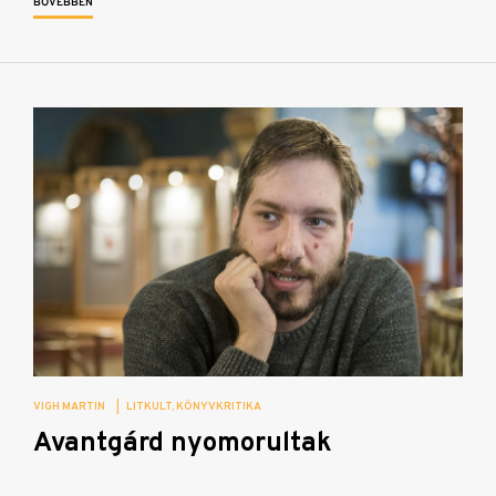
BŐVEBBEN
VIGH MARTIN
|
LITKULT
KÖNYVKRITIKA
Avantgárd nyomorultak