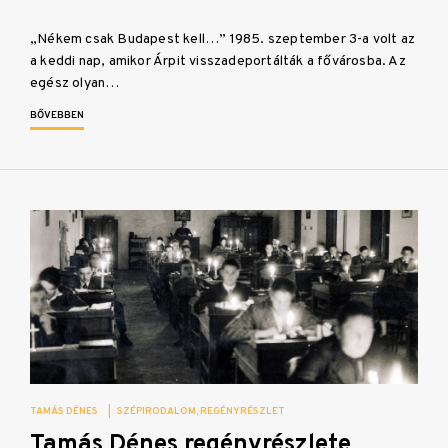
„Nékem csak Budapest kell…” 1985. szeptember 3-a volt az
a keddi nap, amikor Árpit visszadeportálták a fővárosba. Az
egész olyan…
BŐVEBBEN
TAMÁS DÉNES
|
SZÉPIRODALOM
REGÉNYRÉSZLET
Tamás Dénes regényrészlete