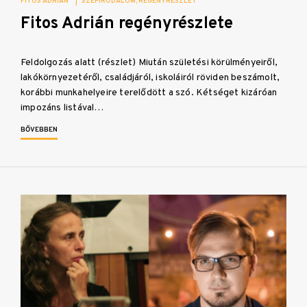
FITOS ADRIÁN
|
SZÉPIRODALOM
REGÉNYRÉSZLET
Fitos Adrián regényrészlete
Feldolgozás alatt (részlet) Miután születési körülményeiről,
lakókörnyezetéről, családjáról, iskoláiról röviden beszámolt,
korábbi munkahelyeire terelődött a szó. Kétséget kizáróan
impozáns listával…
BŐVEBBEN