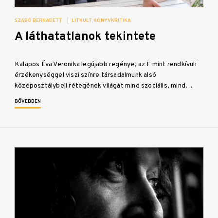
SZABÓ BERNADETT
|
LITKULT
KÖNYVKRITIKA
A láthatatlanok tekintete
Kalapos Éva Veronika legújabb regénye, az F mint rendkívüli
érzékenységgel viszi színre társadalmunk alsó
középosztálybeli rétegének világát mind szociális, mind…
BŐVEBBEN