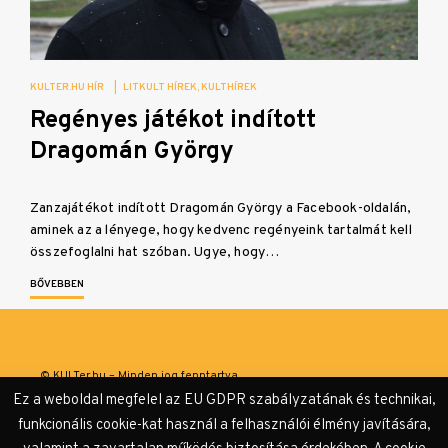
KULTER.HU HÍR
|
LITKULT HÍREK
KULTHÍREK
Regényes játékot indított
Dragomán György
Zanzajátékot indított Dragomán György a Facebook-oldalán,
aminek az a lényege, hogy kedvenc regényeink tartalmát kell
összefoglalni hat szóban. Ugye, hogy…
BŐVEBBEN
© KULTer.hu – Minden jog fenntartva
Ez a weboldal megfelel az EU GDPR szabályzatának és technikai,
Impresszum
Szerzőink
Támogatók & Partnerek
funkcionális cookie-kat használ a felhasználói élmény javítására,