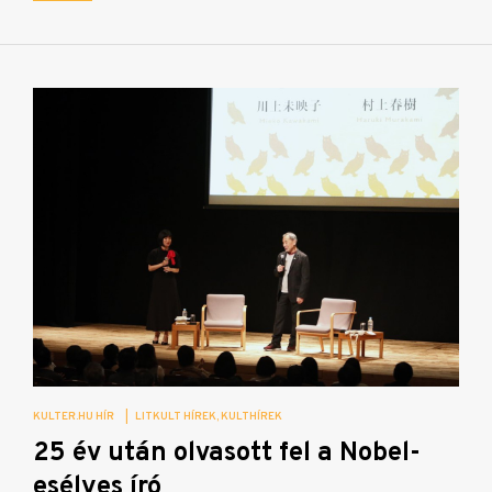
KULTER.HU HÍR
|
LITKULT HÍREK
KULTHÍREK
25 év után olvasott fel a Nobel-
esélyes író