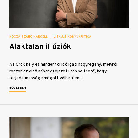
HOCZA-SZABÓ MARCELL
|
LITKULT
KÖNYVKRITIKA
Alaktalan illúziók
Az Örök hely és mindenhol idő igazi nagyregény, melyről
rögtön az első néhány fejezet után sejthető, hogy
terjedelmessége mögött vélhetően…
BŐVEBBEN