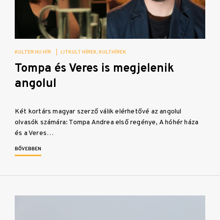
KULTER.HU HÍR
|
LITKULT HÍREK
KULTHÍREK
Tompa és Veres is megjelenik
angolul
Két kortárs magyar szerző válik elérhetővé az angolul
olvasók számára: Tompa Andrea első regénye, A hóhér háza
és a Veres…
BŐVEBBEN