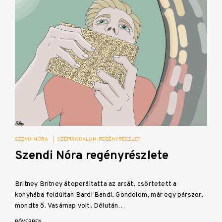
SZENDI NÓRA
|
SZÉPIRODALOM
REGÉNYRÉSZLET
Szendi Nóra regényrészlete
Britney Britney átoperáltatta az arcát, csörtetett a
konyhába feldúltan Bardi Bandi. Gondolom, már egy párszor,
mondta ő. Vasárnap volt. Délután…
BŐVEBBEN