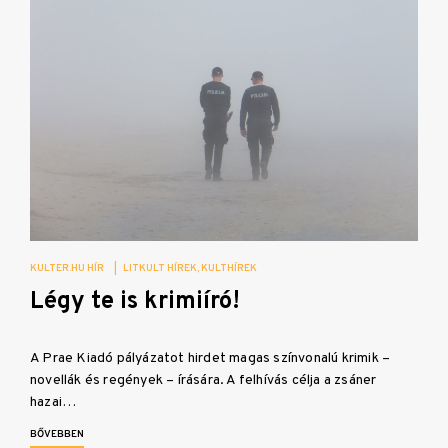
KULTER.HU HÍR
|
LITKULT HÍREK
KULTHÍREK
Légy te is krimiíró!
A Prae Kiadó pályázatot hirdet magas színvonalú krimik –
novellák és regények – írására. A felhívás célja a zsáner
hazai…
BŐVEBBEN