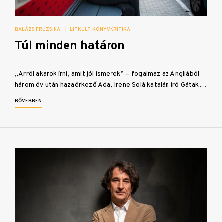
BALÁZS FRUZSINA
|
LITKULT
KÖNYVKRITIKA
Túl minden határon
„Arról akarok írni, amit jól ismerek” – fogalmaz az Angliából
három év után hazaérkező Ada, Irene Solà katalán író Gátak…
BŐVEBBEN