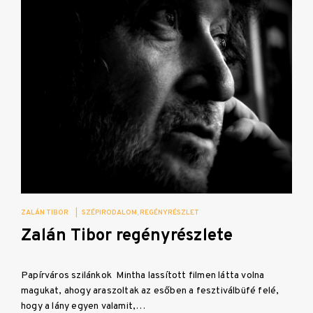
ZALÁN TIBOR
|
SZÉPIRODALOM
REGÉNYRÉSZLET
Zalán Tibor regényrészlete
Papírváros szilánkok Mintha lassított filmen látta volna
magukat, ahogy araszoltak az esőben a fesztiválbüfé felé,
hogy a lány egyen valamit,…