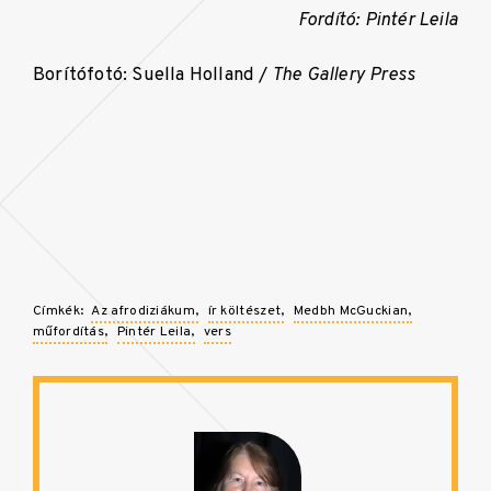
Fordító: Pintér Leila
Borítófotó: Suella Holland /
The Gallery Press
Címkék:
Az afrodiziákum
ír költészet
Medbh McGuckian
műfordítás
Pintér Leila
vers