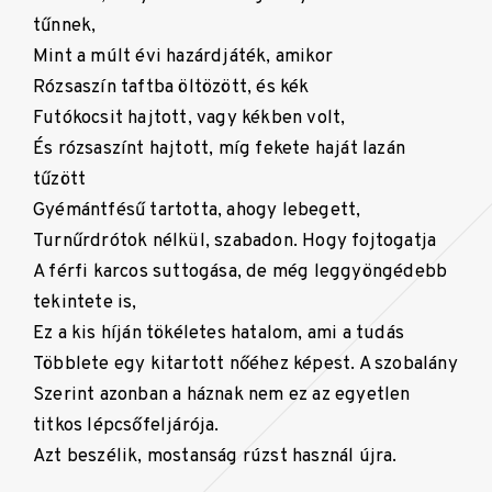
tűnnek,
Mint a múlt évi hazárdjáték, amikor
Rózsaszín taftba öltözött, és kék
Futókocsit hajtott, vagy kékben volt,
És rózsaszínt hajtott, míg fekete haját lazán
tűzött
Gyémántfésű tartotta, ahogy lebegett,
Turnűrdrótok nélkül, szabadon. Hogy fojtogatja
A férfi karcos suttogása, de még leggyöngédebb
tekintete is,
Ez a kis híján tökéletes hatalom, ami a tudás
Többlete egy kitartott nőéhez képest. A szobalány
Szerint azonban a háznak nem ez az egyetlen
titkos lépcsőfeljárója.
Azt beszélik, mostanság rúzst használ újra.