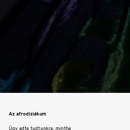
Az afrodiziákum
Úgy adta tudtunkra, mintha