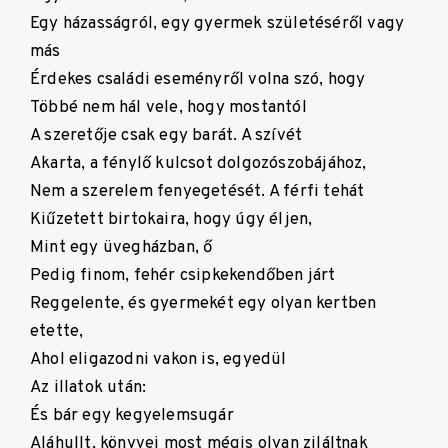
Egy házasságról, egy gyermek születéséről vagy
más
Érdekes családi eseményről volna szó, hogy
Többé nem hál vele, hogy mostantól
A szeretője csak egy barát. A szívét
Akarta, a fénylő kulcsot dolgozószobájához,
Nem a szerelem fenyegetését. A férfi tehát
Kiűzetett birtokaira, hogy úgy éljen,
Mint egy üvegházban, ő
Pedig finom, fehér csipkekendőben járt
Reggelente, és gyermekét egy olyan kertben
etette,
Ahol eligazodni vakon is, egyedül
Az illatok után:
És bár egy kegyelemsugár
Aláhullt, könyvei most mégis olyan ziláltnak