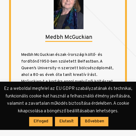
Medbh McGuckian
Medbh McGuckian észak-írországi költő- és
fordítónő 1950-ben született Belfastban. A
Queen’s University-n szerzett bölcsészdiplomát,
ahol a 80-as évek óta tanít kreatív írást.
McGuckian-t a kortárs angol nyelvű női költészet
egyik legmarkánsabb képviselőjeként tartják
Ez a weboldal megfelel az EU GDPR szabályzatának és technikai,
számon, szövegei több kortárs ír költészeti
funkcionális cookie-kat használ a felhasználói élmény javítására,
antológiában szerepelnek. Legutóbbi, Blaris Moor
valamint a zavartalan működés biztosítása érdekében. A cookie
(2015) című kötetével bekerült a Poetry Now
kikapcsolása a böngésző beállításaiban lehetséges.
Award rövidített listájára. A fordított vers az első,
Elfogad
Elutasít
Bővebben
számos díjat nyert (Poetry Society’s Alice Hunt
Bartlett Prize, Rooney Prize for Irish Literature,
an Ireland Arts Council award), The Flower Master