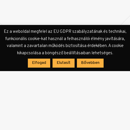
Ez a weboldal megfelel az EU GDPR szabályzatának és technikai,
funkcionális cookie-kat használ a felhasználói élmény javítására,
valamint a zavartalan működés biztosítása érdekében. A cookie
kikapcsolása a böngésző beállításaiban lehetséges.
Elfogad
Elutasít
Bővebben
KULTer.hu Hír
A KULTer.hu rendelkezésére bocsátott és a
szerkesztőség által továbbszerkesztett, vagy a
szerkesztőség által összeállított sajtóanyagok