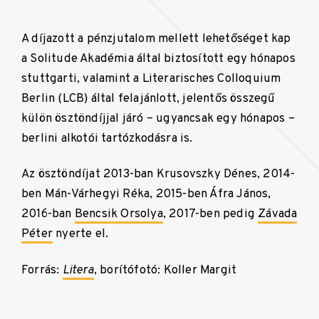
A díjazott a pénzjutalom mellett lehetőséget kap
a Solitude Akadémia által biztosított egy hónapos
stuttgarti, valamint a Literarisches Colloquium
Berlin (LCB) által felajánlott, jelentős összegű
külön ösztöndíjjal járó – ugyancsak egy hónapos –
berlini alkotói tartózkodásra is.
Az ösztöndíjat 2013-ban Krusovszky Dénes, 2014-
ben Mán-Várhegyi Réka, 2015-ben Áfra János,
2016-ban
Bencsik Orsolya
, 2017-ben pedig
Závada
Péter
nyerte el.
Forrás:
Litera
, borítófotó: Koller Margit