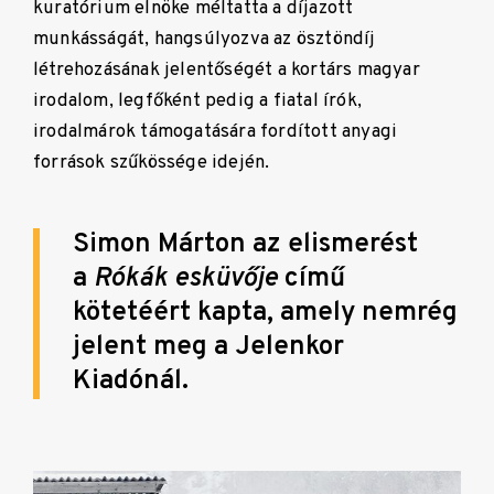
kuratórium elnöke méltatta a díjazott
munkásságát, hangsúlyozva az ösztöndíj
létrehozásának jelentőségét a kortárs magyar
irodalom, legfőként pedig a fiatal írók,
irodalmárok támogatására fordított anyagi
források szűkössége idején.
Simon Márton az elismerést
a
Rókák esküvője
című
kötetéért kapta, amely nemrég
jelent meg a Jelenkor
Kiadónál.