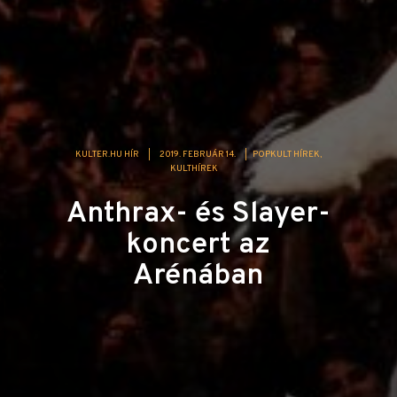
KULTER.HU HÍR
|
2019. FEBRUÁR 14.
|
POPKULT HÍREK
KULTHÍREK
Anthrax- és Slayer-
koncert az
Arénában