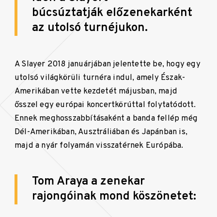
búcsúztatják előzenekarként
az utolsó turnéjukon.
A Slayer 2018 januárjában jelentette be, hogy egy
utolsó világkörüli turnéra indul, amely Észak-
Amerikában vette kezdetét májusban, majd
ősszel egy európai koncertkörúttal folytatódott.
Ennek meghosszabbításaként a banda fellép még
Dél-Amerikában, Ausztráliában és Japánban is,
majd a nyár folyamán visszatérnek Európába.
Tom Araya a zenekar
rajongóinak mond köszönetet: