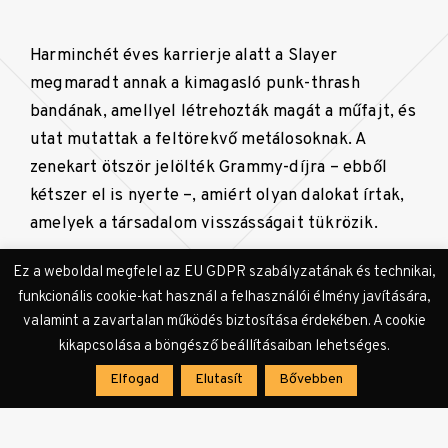
Harminchét éves karrierje alatt a Slayer
megmaradt annak a kimagasló punk-thrash
bandának, amellyel létrehozták magát a műfajt, és
utat mutattak a feltörekvő metálosoknak. A
zenekart ötször jelölték Grammy-díjra – ebből
kétszer el is nyerte –, amiért olyan dalokat írtak,
amelyek a társadalom visszásságait tükrözik.
Ez a weboldal megfelel az EU GDPR szabályzatának és technikai,
A június 11-i budapesti koncertre a
Live Nation
és
funkcionális cookie-kat használ a felhasználói élmény javítására,
a
Funcode
oldalakon keresztül kaphatóak jegyek.
valamint a zavartalan működés biztosítása érdekében. A cookie
kikapcsolása a böngésző beállításaiban lehetséges.
Elfogad
Elutasít
Bővebben