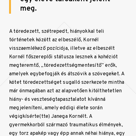
meg.
A töredezett, szétrepedt, hiányokkal teli
történetek között az elbeszélő, Kornél
visszaemlékező pozíciója, illetve az elbeszélt
Kornél főszereplői státusza lesznek a kohéziót
megteremtő, „töredezettségmentesítő” erők,
amelyek egybefogják és átszövik a szövegeket. A
kötet töredezettséget sugalló szerkezete mintha
már önmagában azt az alapvetően kitölthetetlen
hiány- és veszteségtapasztalatot kívánná
megjeleníteni, amely eddigi élete során
végigkísérte(tte) Janega Kornélt. A
gyermekkorból származó traumatikus élmények,
egy torz apakép vagy épp annak néhai hiánya, egy