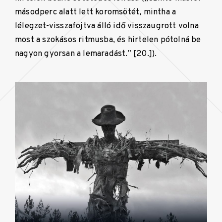
másodperc alatt lett koromsötét, mintha a
lélegzet-visszafojtva álló idő visszaugrott volna
most a szokásos ritmusba, és hirtelen pótolná be
nagyon gyorsan a lemaradást.” [20.]).