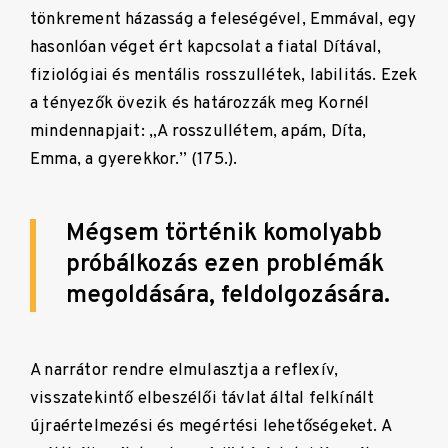
tönkrement házasság a feleségével, Emmával, egy
hasonlóan véget ért kapcsolat a fiatal Dítával,
fiziológiai és mentális rosszullétek, labilitás. Ezek
a tényezők övezik és határozzák meg Kornél
mindennapjait: „A rosszullétem, apám, Díta,
Emma, a gyerekkor.” (175.).
Mégsem történik komolyabb
próbálkozás ezen problémák
megoldására, feldolgozására.
A narrátor rendre elmulasztja a reflexív,
visszatekintő elbeszélői távlat által felkínált
újraértelmezési és megértési lehetőségeket. A