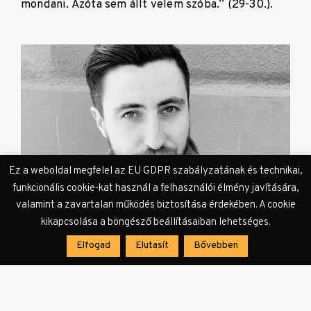
mondani. Azóta sem állt velem szóba.” (29-30.).
Ez a weboldal megfelel az EU GDPR szabályzatának és technikai,
funkcionális cookie-kat használ a felhasználói élmény javítására,
valamint a zavartalan működés biztosítása érdekében. A cookie
kikapcsolása a böngésző beállításaiban lehetséges.
Elfogad
Elutasít
Bővebben
Kornél rezignáltan kezeli az