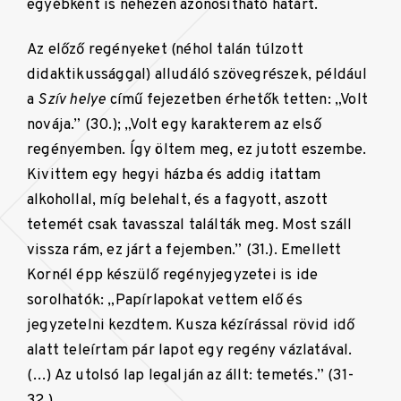
egyébként is nehezen azonosítható határt.
Az előző regényeket (néhol talán túlzott
didaktikussággal) alludáló szövegrészek, például
a
Szív helye
című fejezetben érhetők tetten: „Volt
novája.” (30.); „Volt egy karakterem az első
regényemben. Így öltem meg, ez jutott eszembe.
Kivittem egy hegyi házba és addig itattam
alkohollal, míg belehalt, és a fagyott, aszott
tetemét csak tavasszal találták meg. Most száll
vissza rám, ez járt a fejemben.” (31.). Emellett
Kornél épp készülő regényjegyzetei is ide
sorolhatók: „Papírlapokat vettem elő és
jegyzetelni kezdtem. Kusza kézírással rövid idő
alatt teleírtam pár lapot egy regény vázlatával.
(…) Az utolsó lap legalján az állt: temetés.” (31-
32.).