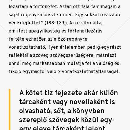
lezártam a történetet. Aztán ott találtam magam a
saját regényem díszleteiben. Egy sokkal rosszabb
végkifejlettel.” (188–189.). A narrátor által
említett apagyilkosság és történetlezárás
feltételezhetően az előző regényre
vonatkoztatható, ilyen értelemben pedig egyrészt
reflektál a szöveg szövegszerűségére, másrészt
ennél még markánsabban mutatja fel a valóság és
fikció egymástól való elvonatkoztathatatlanságát.
A kötet tíz fejezete akár külön
tárcaként vagy novellaként is
olvasható, sőt, a könyvben
szereplő szövegek közül egy-
egy eleve tárcaként jelent