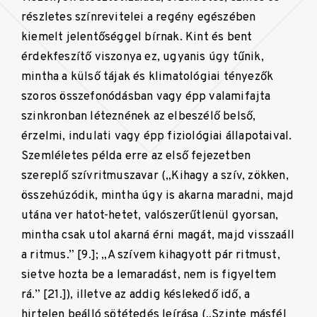
részletes színrevitelei a regény egészében
kiemelt jelentőséggel bírnak. Kint és bent
érdekfeszítő viszonya ez, ugyanis úgy tűnik,
mintha a külső tájak és klimatológiai tényezők
szoros összefonódásban vagy épp valamifajta
szinkronban léteznének az elbeszélő belső,
érzelmi, indulati vagy épp fiziológiai állapotaival.
Szemléletes példa erre az első fejezetben
szereplő szívritmuszavar („Kihagy a szív, zökken,
összehúzódik, mintha úgy is akarna maradni, majd
utána ver hatot-hetet, valószerűtlenül gyorsan,
mintha csak utol akarná érni magát, majd visszaáll
a ritmus.” [9.]; „A szívem kihagyott pár ritmust,
sietve hozta be a lemaradást, nem is figyeltem
rá.” [21.]), illetve az addig késlekedő idő, a
hirtelen beálló sötétedés leírása („Szinte másfél