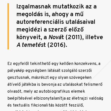
Izgalmasnak mutatkozik az a
megoldás is, ahogy a mű
autoreferenciális utalásaival
megidézi a szerző előző
könyveit, a
Nová
t (2011), illetve
A temetés
t (2016).
Ez egyfelől tekinthető egy kellően konzekvens, a
pályakép egységben látását szolgáló szerzői
gesztusnak, másrészt egy olyan szövegeken
átívelő játékba is bevonja az utalásokat felismerő
olvasót, mely az autobiografikus elemek
beépítésével elbizonytalanítja az életrajzi valóság
és textuális fikcionalitás között feszülő,