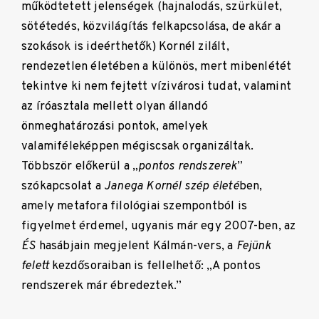
működtetett jelenségek (hajnalodás, szürkület,
sötétedés, közvilágítás felkapcsolása, de akár a
szokások is ideérthetők) Kornél zilált,
rendezetlen életében a különös, mert mibenlétét
tekintve ki nem fejtett vízivárosi tudat, valamint
az íróasztala mellett olyan állandó
önmeghatározási pontok, amelyek
valamiféleképpen mégiscsak organizáltak.
Többször előkerül a „
pontos rendszerek
”
szókapcsolat a
Janega Kornél szép életé
ben,
amely metafora filológiai szempontból is
figyelmet érdemel, ugyanis már egy 2007-ben, az
ÉS
hasábjain megjelent Kálmán-vers, a
Fejünk
felett
kezdősoraiban is fellelhető: „A pontos
rendszerek már ébredeztek.”