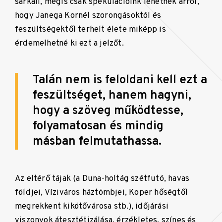
sarkall, mégis csak spekulációink lehetnek arról,
hogy Janega Kornél szorongásoktól és
feszültségektől terhelt élete miképp is
érdemelhetné ki ezt a jelzőt.
Talán nem is feloldani kell ezt a
feszültséget, hanem hagyni,
hogy a szöveg működtesse,
folyamatosan és mindig
másban felmutathassa.
Az eltérő tájak (a Duna-holtág szétfutó, havas
földjei, Víziváros háztömbjei, Koper hőségtől
megrekkent kikötővárosa stb.), időjárási
viszonyok átesztétizálása, érzékletes, színes és