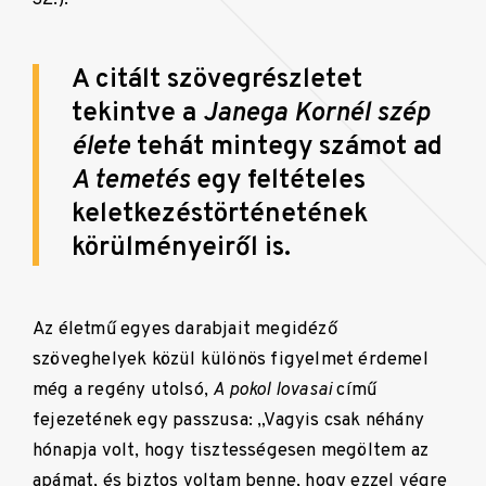
A citált szövegrészletet
tekintve a
Janega Kornél szép
élete
tehát mintegy számot ad
A temetés
egy feltételes
keletkezéstörténetének
körülményeiről is.
Az életmű egyes darabjait megidéző
szöveghelyek közül különös figyelmet érdemel
még a regény utolsó,
A pokol lovasai
című
fejezetének egy passzusa: „Vagyis csak néhány
hónapja volt, hogy tisztességesen megöltem az
apámat, és biztos voltam benne, hogy ezzel végre