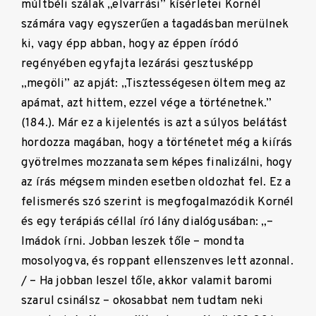
múltbéli szálak „elvarrási” kísérletei Kornél
számára vagy egyszerűen a tagadásban merülnek
ki, vagy épp abban, hogy az éppen íródó
regényében egyfajta lezárási gesztusképp
„megöli” az apját: „Tisztességesen öltem meg az
apámat, azt hittem, ezzel vége a történetnek.”
(184.). Már ez a kijelentés is azt a súlyos belátást
hordozza magában, hogy a történetet még a kiírás
gyötrelmes mozzanata sem képes finalizálni, hogy
az írás mégsem minden esetben oldozhat fel. Ez a
felismerés szó szerint is megfogalmazódik Kornél
és egy terápiás céllal író lány dialógusában: „–
Imádok írni. Jobban leszek tőle – mondta
mosolyogva, és roppant ellenszenves lett azonnal.
/ – Ha jobban leszel tőle, akkor valamit baromi
szarul csinálsz – okosabbat nem tudtam neki