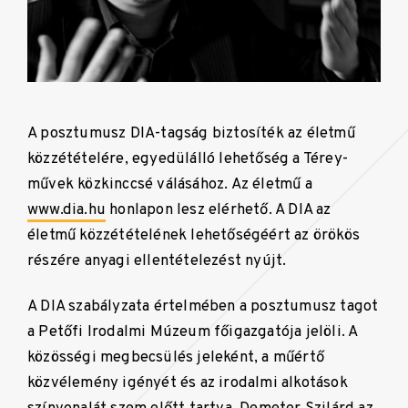
A posztumusz DIA-tagság biztosíték az életmű
közzétételére, egyedülálló lehetőség a Térey-
művek közkinccsé válásához. Az életmű a
www.dia.hu
honlapon lesz elérhető. A DIA az
életmű közzétételének lehetőségéért az örökös
részére anyagi ellentételezést nyújt.
A DIA szabályzata értelmében a posztumusz tagot
a Petőfi Irodalmi Múzeum főigazgatója jelöli. A
közösségi megbecsülés jeleként, a műértő
közvélemény igényét és az irodalmi alkotások