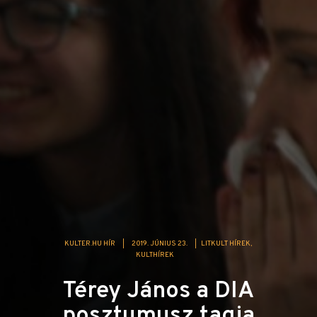
KULTER.HU HÍR
|
2019. JÚNIUS 23.
|
LITKULT HÍREK
KULTHÍREK
Térey János a DIA
posztumusz tagja