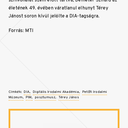
színvonalát szem előtt tartva, Demeter Szilárd az
életének 49. évében váratlanul elhunyt Térey
Jánost soron kívül jelölte a DIA-tagságra.
Forrás: MTI
Címkék:
DIA
Digitális Irodalmi Akadémia
Petőfi Irodalmi
Múzeum
PIM
posztumusz
Térey János