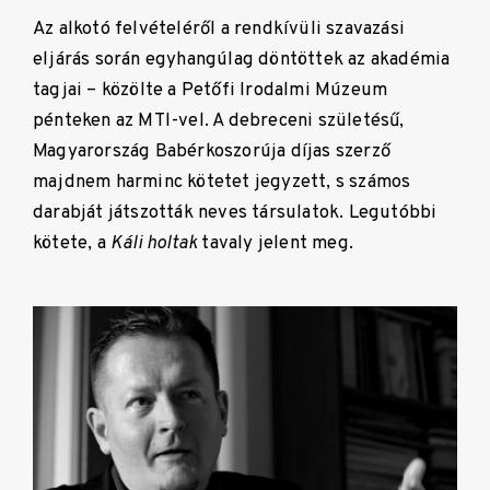
Az alkotó felvételéről a rendkívüli szavazási
eljárás során egyhangúlag döntöttek az akadémia
tagjai – közölte a Petőfi Irodalmi Múzeum
pénteken az MTI-vel. A debreceni születésű,
Magyarország Babérkoszorúja díjas szerző
majdnem harminc kötetet jegyzett, s számos
darabját játszották neves társulatok. L
egutóbbi
kötete, a
Káli holtak
tavaly jelent meg.