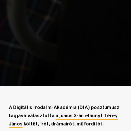
A Digitális Irodalmi Akadémia (DIA) posztumusz
tagjává választotta
a június 3-án elhunyt Térey
János
költőt, írót, drámaírót, műfordítót.