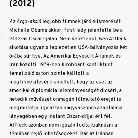
(2012)
Az Argo-akció
legjobb filmnek járó elismerését
Michelle Obama akkori first lady jelentette be a
2013-as Oscar-gálán. Nem véletlenül, Ben Affleck
alkotása ugyanis leplezetlen USA-bálványozás két
órába sűrítve. Az Amerikai Egyesült Államok és
Irán közötti, 1979-ben kirobbant konfliktust
tematizáló sztori szinte kiáltott a
megfilmesítésért: amellett, hogy az eset az
amerikai diplomácia leleményességét dicséri, a
hetedik művészet önmagán túlmutató erejét is
megmutatja, így aztán nagyvászonra adaptálása
lényegében egy instant Oscar-díjjal ért fel.
Affleck azonban nem igazán tudta kiaknázni a
témában rejlő lehetőségeket. Bár az Iránban