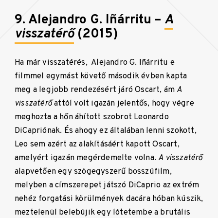
9. Alejandro G. Iñárritu –
A
visszatérő
(2015)
Ha már visszatérés, Alejandro G. Iñárritu e
filmmel egymást követő második évben kapta
meg a legjobb rendezésért járó Oscart, ám
A
visszatérő
attól volt igazán jelentős, hogy végre
meghozta a hőn áhított szobrot Leonardo
DiCapriónak. És ahogy ez általában lenni szokott,
Leo sem azért az alakításáért kapott Oscart,
amelyért igazán megérdemelte volna.
A visszatérő
alapvetően egy szögegyszerű bosszúfilm,
melyben a címszerepet játszó DiCaprio az extrém
nehéz forgatási körülmények dacára hóban kúszik,
meztelenül belebújik egy lótetembe a brutális