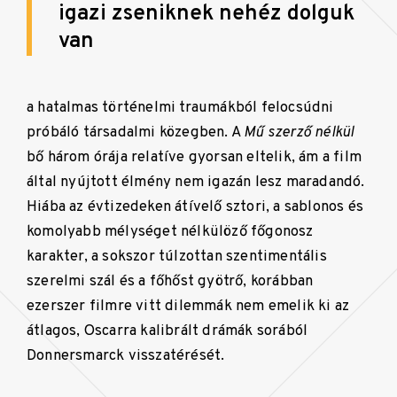
igazi zseniknek nehéz dolguk
van
a hatalmas történelmi traumákból felocsúdni
próbáló társadalmi közegben. A
Mű szerző nélkül
bő három órája relatíve gyorsan eltelik, ám a film
által nyújtott élmény nem igazán lesz maradandó.
Hiába az évtizedeken átívelő sztori, a sablonos és
komolyabb mélységet nélkülöző főgonosz
karakter, a sokszor túlzottan szentimentális
szerelmi szál és a főhőst gyötrő, korábban
ezerszer filmre vitt dilemmák nem emelik ki az
átlagos, Oscarra kalibrált drámák sorából
Donnersmarck visszatérését.