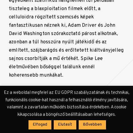
egyébként szatirikus hangnemen túl példásan
tiszteleg a blaxploitation filmek előtt, a
celluloidra rögzített szemcsés képek
fantasztikusan néznek ki, Adam Driver és John
David Washington szórakoztató párost alkotnak,
azonban a túl hosszúra nyúlt játékidő és az
említett, szájbarágós és erőltetett kiáltványjelleg
sajnos csorbítják a mű értékét. Spike Lee
életművében bőséggel találunk ennél
koherensebb munkákat.
Ez a weboldal megfelel az EU GDPR szabályzatának és technikai,
funkcionális cookie-kat használ a felhasználói élmény javítására,
valamint a zavartalan működés biztosítása érdekében. A cookie
kikapcsolása a böngésző beállításaiban lehetséges.
Elfogad
Elutasít
Bővebben