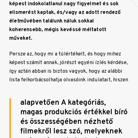
képest indokolatlanul nagy figyelmet és sok
elismerést kaptak, és/vagy az adott rendező
életművében találunk náluk sokkal
koherensebb, mégis kevéssé méltatott
műveket.
Persze az, hogy mi a túlértékelt, és hogy mihez
képest számít annak, jórészt egyéni ízlés kérdése,
így aztán abban is biztos vagyok, hogy az alábbi
lista felkorbácsolhatja olvasóink indulatait, hiszen
alapvetően A kategóriás,
magas produkciós értékkel bíró
és összességében nézhető
filmekről lesz szó, melyeknek