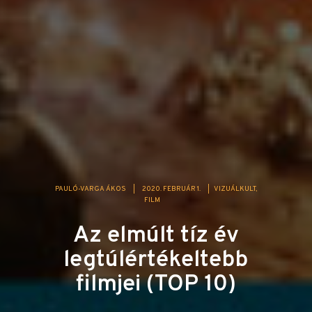
PAULÓ-VARGA ÁKOS
|
2020. FEBRUÁR 1.
|
VIZUÁLKULT
FILM
Az elmúlt tíz év
legtúlértékeltebb
filmjei (TOP 10)