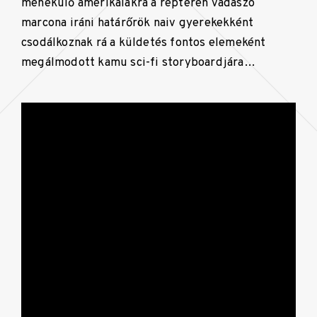
menekülő amerikaiakra a reptéren vadászó
marcona iráni határőrök naiv gyerekekként
csodálkoznak rá a küldetés fontos elemeként
megálmodott kamu sci-fi storyboardjára…