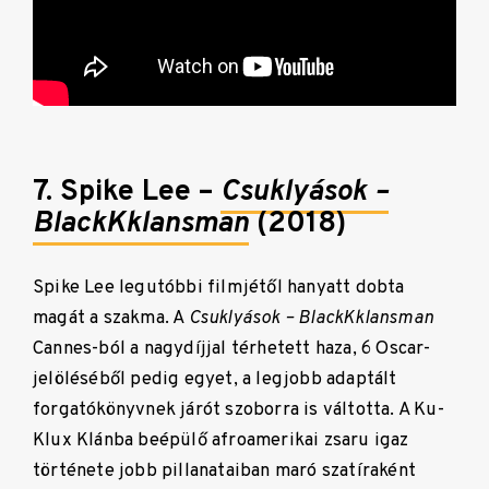
7. Spike Lee –
Csuklyások –
BlackKklansman
(2018)
Spike Lee legutóbbi filmjétől hanyatt dobta
magát a szakma. A
Csuklyások – BlackKklansman
Cannes-ból a nagydíjjal térhetett haza, 6 Oscar-
jelöléséből pedig egyet, a legjobb adaptált
forgatókönyvnek járót szoborra is váltotta. A Ku-
Klux Klánba beépülő afroamerikai zsaru igaz
története jobb pillanataiban maró szatíraként