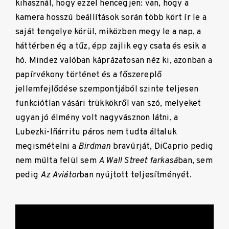
kihasznál, hogy ezzel hencegjen: van, hogy a
kamera hosszú beállítások során több kört ír le a
saját tengelye körül, miközben megy le a nap, a
háttérben ég a tűz, épp zajlik egy csata és esik a
hó. Mindez valóban káprázatosan néz ki, azonban a
papírvékony történet és a főszereplő
jellemfejlődése szempontjából szinte teljesen
funkciótlan vásári trükkökről van szó, melyeket
ugyan jó élmény volt nagyvásznon látni, a
Lubezki-Iñárritu páros nem tudta általuk
megismételni a
Birdman
bravúrját, DiCaprio pedig
nem múlta felül sem
A Wall Street farkasá
ban, sem
pedig
Az Aviátor
ban nyújtott teljesítményét.