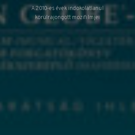
A 2010-es évek indokolatlanul
körülrajongott mozifilmjei