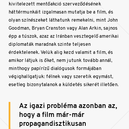
kivitelezett mentőakció szerveződésének
háttérmunkáit izgalmasan mutatja be a film, és
olyan színészeket láthatunk remekelni, mint John
Goodman, Bryan Cranston vagy Alan Arkin, sajnos
épp a túszok, azaz az Iránban vesztegelő amerikai
diplomaták maradnak szinte teljesen
érdektelenek. Velük alig kezd valamit a film, és
amikor látjuk is őket, nem jutunk tovább annál,
minthogy papírízű dialógusok formájában
végighallgatjuk: félnek vagy szeretik egymást,
esetleg bizonytalanok a küldetés sikerét illetően.
Az igazi probléma azonban az,
hogy a film már-már
propagandisztikusan