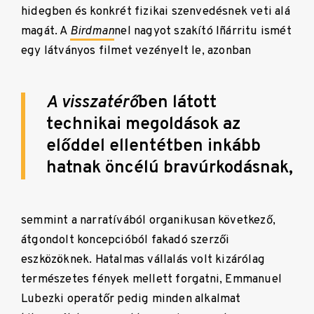
hidegben és konkrét fizikai szenvedésnek veti alá
magát. A
Birdman
nel nagyot szakító Iñárritu ismét
egy látványos filmet vezényelt le, azonban
A visszatérő
ben látott
technikai megoldások az
előddel ellentétben inkább
hatnak öncélú bravúrkodásnak,
semmint a narratívából organikusan következő,
átgondolt koncepcióból fakadó szerzői
eszközöknek. Hatalmas vállalás volt kizárólag
természetes fények mellett forgatni, Emmanuel
Lubezki operatőr pedig minden alkalmat