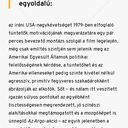
egyoldalú:
az iráni USA-nagykövetséget 1979-ben elfoglaló
tüntetők motivációjának magyarázatára egy pár
perces bevezető montázs szolgál a film legelején,
még csak említés szintjén sem jelenik meg az
Amerikai Egyesült Államok politikai
felelősségének kérdése, a tüntetőket és az
Amerika-elleneseket pedig szinte kivétel nélkül
agresszív, primitív fegyveres szakadárokként
ábrázolják az alkotók. Sőt – és nálam itt veszített
igazán súlyos pontokat az egyébként
tisztességesen megrendezett, jó színészi
alakításokkal megtámogatott és a mozgóképet is
ünneplő
Az Argo-akció
– az egyik jelenetben a