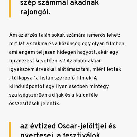
szép számmal akadnak
rajongói.
Ám az érzés talán sokak számára ismerős lehet:
mit lát a szakma és a közönség egy olyan filmben,
ami engem teljesen hidegen hagyott, akár egy
újranézést követően is? Az alábbiakban
igyekszem érvekkel alátámasztani, miért lettek
„túlkapva” a listán szereplő filmek. A
kiindulópontot egy ilyen esetben mintegy
szükségszerűen a díjak és a különféle
összesítések jelentik:
az évtized Oscar-jelöltjei és
nyertesei, a fesztiválok