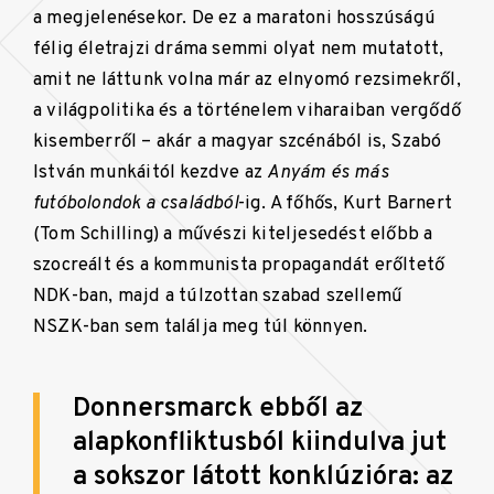
a megjelenésekor. De ez a maratoni hosszúságú
félig életrajzi dráma semmi olyat nem mutatott,
amit ne láttunk volna már az elnyomó rezsimekről,
a világpolitika és a történelem viharaiban vergődő
kisemberről – akár a magyar szcénából is, Szabó
István munkáitól kezdve az
Anyám és más
futóbolondok a családból
-ig. A főhős, Kurt Barnert
(Tom Schilling) a művészi kiteljesedést előbb a
szocreált és a kommunista propagandát erőltető
NDK-ban, majd a túlzottan szabad szellemű
NSZK-ban sem találja meg túl könnyen.
Donnersmarck ebből az
alapkonfliktusból kiindulva jut
a sokszor látott konklúzióra: az