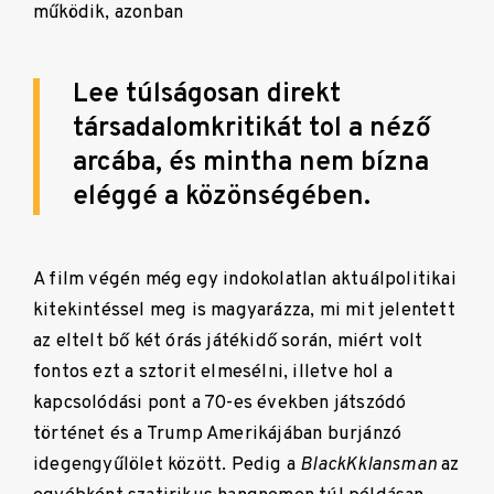
működik, azonban
Lee túlságosan direkt
társadalomkritikát tol a néző
arcába, és mintha nem bízna
eléggé a közönségében.
A film végén még egy indokolatlan aktuálpolitikai
kitekintéssel meg is magyarázza, mi mit jelentett
az eltelt bő két órás játékidő során, miért volt
fontos ezt a sztorit elmesélni, illetve hol a
kapcsolódási pont a 70-es években játszódó
történet és a Trump Amerikájában burjánzó
idegengyűlölet között. Pedig a
BlackKklansman
az