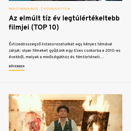
PAULÓ-VARGA ÁKOS
|
VIZUÁLKULT
FILM
Az elmúlt tíz év legtúlértékeltebb
filmjei (TOP 10)
Évtizedösszegző listasorozatunkat egy kényes témával
zárjuk: olyan filmeket gyűjtünk egy tízes csokorba a 2010-es
évekből, melyek a minőségükhöz és filmtörténeti…
BŐVEBBEN