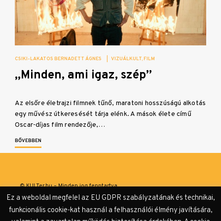
CSIKI-LAKATOS BERNADETT ÁGNES
|
VIZUÁLKULT
FILM
„Minden, ami igaz, szép”
Az elsőre életrajzi filmnek tűnő, maratoni hosszúságú alkotás
egy művész útkeresését tárja elénk. A mások élete című
Oscar-díjas film rendezője,…
BŐVEBBEN
© KULTer.hu – Minden jog fenntartva
Ez a weboldal megfelel az EU GDPR szabályzatának és technikai,
Impresszum
Szerzőink
Támogatók & Partnerek
funkcionális cookie-kat használ a felhasználói élmény javítására,