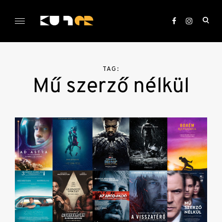
Skip
to
ope
content
sea
KULTer.hu
for
TAG:
Mű szerző nélkül