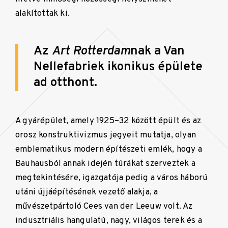
alakítottak ki.
Az
Art Rotterdam
nak a Van
Nellefabriek ikonikus épülete
ad otthont.
A gyárépület, amely 1925–32 között épült és az
orosz konstruktivizmus jegyeit mutatja, olyan
emblematikus modern építészeti emlék, hogy a
Bauhausból annak idején túrákat szerveztek a
megtekintésére, igazgatója pedig a város háború
utáni újjáépítésének vezető alakja, a
művészetpártoló Cees van der Leeuw volt. Az
indusztriális hangulatú, nagy, világos terek és a