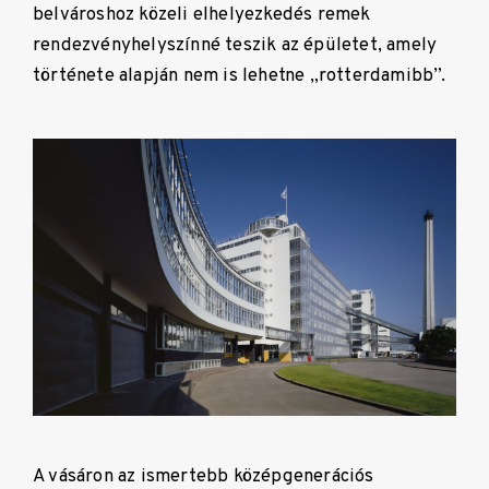
belvároshoz közeli elhelyezkedés remek
rendezvényhelyszínné teszik az épületet, amely
története alapján nem is lehetne „rotterdamibb”.
A vásáron az ismertebb középgenerációs