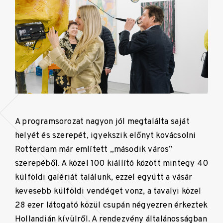
A programsorozat nagyon jól megtalálta saját
helyét és szerepét, igyekszik előnyt kovácsolni
Rotterdam már említett „második város”
szerepéből. A közel 100 kiállító között mintegy 40
külföldi galériát találunk, ezzel együtt a vásár
kevesebb külföldi vendéget vonz, a tavalyi közel
28 ezer látogató közül csupán négyezren érkeztek
Hollandián kívülről. A rendezvény általánosságban