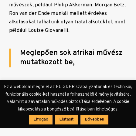
művészek, például Philip Akkerman, Morgan Betz,
Ron van der Ende munkái mellett érdekes
alkotásokat láthatunk olyan fiatal alkotóktól, mint
például Louise Giovanelli.
Meglepően sok afrikai művész
mutatkozott be,
például Elias Sime, aki használt számítógép
Ez a weboldal megfelel az EU GDPR szabályzatának és technikai,
alkatrészekből és billentyűzetekből állítja össze
funkcionális cookie-kat használ a felhasználói élmény javítására,
római mozaik hatású műalkotásait, vagy Thierry
valamint a zavartalan működés biztosítása érdekében. A cookie
kikapcsolása a böngésző beállításaiban lehetséges.
Oussou, aki a törzsi maszkok és a modern
művészet közötti kapcsolatot vizsgálja. A rossz
Elfogad
Elutasít
Bővebben
idő miatt sajnos törölni kellett a
Machine Painting