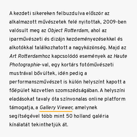
A kezdeti sikereken felbuzdulva először az
alkalmazott művészetek felé nyitottak, 2009-ben
valósult meg az
Object Rotterdam,
ahol az
iparművészeti és dizájn kezdeményezésekkel és
alkotókkal találkozhatott a nagyközönség. Majd az
Art Rotterdam
hoz kapcsolódó események az
Haute
Photographie
-val, egy kortárs fotóművészeti
mustrával bővültek, idén pedig a
performanszművészet is külön helyszínt kapott a
főépület közvetlen szomszédságában. A helyszíni
eladásokat tavaly óta színvonalas online platform
támogatja, a
Gallery Viewer
,
amelynek
segítségével több mint 50 holland galéria
kínálatát tekinthetjük át.