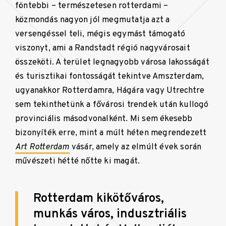
föntebbi – természetesen rotterdami –
közmondás nagyon jól megmutatja azt a
versengéssel teli, mégis egymást támogató
viszonyt, ami a Randstadt régió nagyvárosait
összeköti. A terület legnagyobb városa lakosságát
és turisztikai fontosságát tekintve Amszterdam,
ugyanakkor Rotterdamra, Hágára vagy Utrechtre
sem tekinthetünk a fővárosi trendek után kullogó
provinciális másodvonalként. Mi sem ékesebb
bizonyíték erre, mint a múlt héten megrendezett
Art Rotterdam
vásár, amely az elmúlt évek során
művészeti hétté nőtte ki magát.
Rotterdam kikötőváros,
munkás város, indusztriális