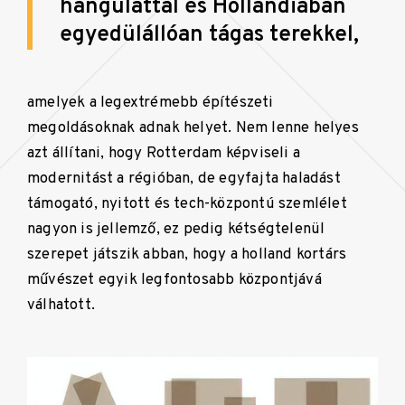
hangulattal és Hollandiában
egyedülállóan tágas terekkel,
amelyek a legextrémebb építészeti
megoldásoknak adnak helyet. Nem lenne helyes
azt állítani, hogy Rotterdam képviseli a
modernitást a régióban, de egyfajta haladást
támogató, nyitott és tech-központú szemlélet
nagyon is jellemző, ez pedig kétségtelenül
szerepet játszik abban, hogy a holland kortárs
művészet egyik legfontosabb központjává
válhatott.