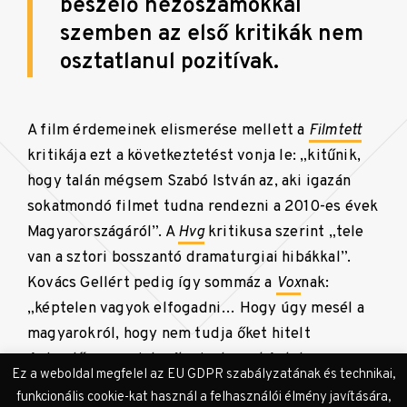
beszélő nézőszámokkal
szemben az első kritikák nem
osztatlanul pozitívak.
A film érdemeinek elismerése mellett a
Filmtett
kritikája ezt a következtetést vonja le: „kitűnik,
hogy talán mégsem Szabó István az, aki igazán
sokatmondó filmet tudna rendezni a 2010-es évek
Magyarországáról”. A
Hvg
kritikusa szerint „tele
van a sztori bosszantó dramaturgiai hibákkal”.
Kovács Gellért pedig így sommáz a
Vox
nak:
„képtelen vagyok elfogadni… Hogy úgy mesél a
magyarokról, hogy nem tudja őket hitelt
érdemlően megjeleníteni – hogy képtelen a
Ez a weboldal megfelel az EU GDPR szabályzatának és technikai,
mozifilmkészítés alapvető szabályainak
funkcionális cookie-kat használ a felhasználói élmény javítására,