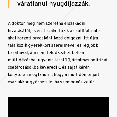
váratlanul nyugdíjazzák.
A doktor még nem szeretne elszakadni
hivatásától, ezért hazaköltözik a szülőfalujába,
ahol körzeti orvosként kezd dolgozni. Itt újra
találkozik gyerekkori szerelmével és legjobb
barátjával, ám nem feledkezhet bele a
múltidézésbe, ugyanis kisstílű, ártalmas politikai
csatározásokba keveredik, és saját kárán
kénytelen megtanulni, hogy a múlt démonjait
csak akkor győzheti le, ha szembenéz velük.