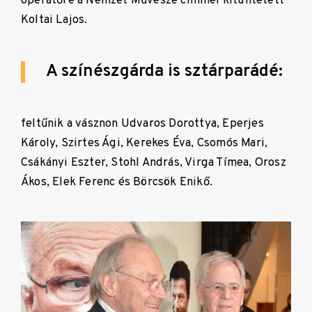
operatőre a Nemzet Művésze címmel kitüntetett
Koltai Lajos.
A színészgárda is sztárparádé:
feltűnik a vásznon Udvaros Dorottya, Eperjes
Károly, Szirtes Ági, Kerekes Éva, Csomós Mari,
Csákányi Eszter, Stohl András, Virga Tímea, Orosz
Ákos, Elek Ferenc és Börcsök Enikő.