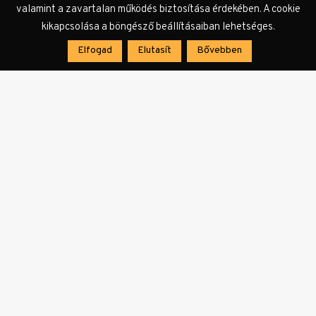
megfelelni.”
valamint a zavartalan működés biztosítása érdekében. A cookie
kikapcsolása a böngésző beállításaiban lehetséges.
Elfogad
Elutasít
Bővebben
Címkék:
film
mozi
nézőszám
nyitóhétvége
rendező
Szabó
István
Zárójelentés