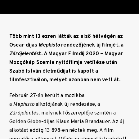
Több mint 13 ezren látták az első hétvégén az
Oscar-díjas
Mephisto
rendezőjének új filmjét, a
Zárójelentés
t. A
Magyar Filmdíj 2020 – Magyar
Mozgókép Szemle
nyitófilmje vetítése után
Szabó István életműdíjat is kapott a
filmfesztiválon, melyet azonban nem vett át.
Február 27-én került a mozikba
a
Mephisto
alkotójának új rendezése, a
Zárójelentés,
melynek főszereplője szintén a
Golden Globe-díjas Klaus Maria Brandauer. Az új
alkotást eddig 13 898-en néztek meg. A film