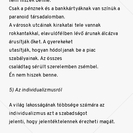
nem hiszek benne.
Csak a pénznek és a bankkártyáknak van színük a
paranoid társadalomban.
A városok utcáinak kirakatai tele vannak
rokkantakkal, elavulófélben lévő árunak álcázva
árusítják őket. A gyerekeket
utasítják, hogyan hódoljanak be a piac
szabályainak. Az összes
családtag sérült szerelemben zsémbel.
Én nem hiszek benne.
5) Az individualizmusról
A világ lakosságának többsége számára az
individualizmus azt a szabadságot
jelenti, hogy jelentéktelennek érezheti magát.