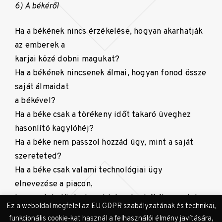
6) A békéről
Ha a békének nincs érzékelése, hogyan akarhatják
az emberek a
karjai közé dobni magukat?
Ha a békének nincsenek álmai, hogyan fonod össze
saját álmaidat
a békével?
Ha a béke csak a törékeny időt takaró üveghez
hasonlító kagylóhéj?
Ha a béke nem passzol hozzád úgy, mint a saját
szereteted?
Ha a béke csak valami technológiai ügy
elnevezése a piacon,
hogyan lehetünk olyan biztosak a békében, mint
Ez a weboldal megfelel az EU GDPR szabályzatának és technikai,
csendes vágyódás egy fénylő,
funkcionális cookie-kat használ a felhasználói élmény javítására,