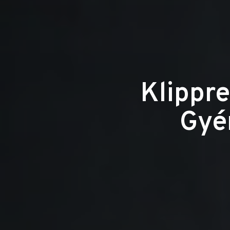
Klippre
Gyé