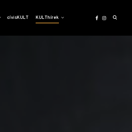
open
toggle
toggle
cívisKULT
KULThírek
child
child
menu
menu
search
form