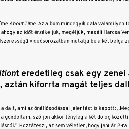
címe
About Time.
Az album mindegyik dala valamilyen 
 ahogy az időt érzékeljük, megéljük, meséli Harcsa Ver
szerességű videósorozatban mutatja be a két belga ze
ition
t eredetileg csak egy zenei
 aztán kiforrta magát teljes dall
 a dalt, ami az önállósodással jelentést is kapott: „M
a gondoltam, szóljon akkor tényleg a két dolog közötti
lásról.” Hozzáteszi, az sem véletlen, hogy január 2-ra 