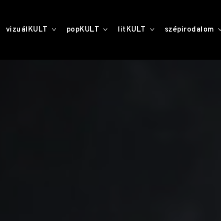
toggle
toggle
toggle
vizuálKULT
popKULT
litKULT
szépirodalom
child
child
child
menu
menu
menu