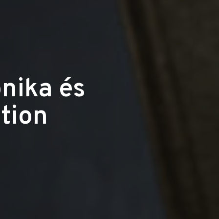
onika és
tion