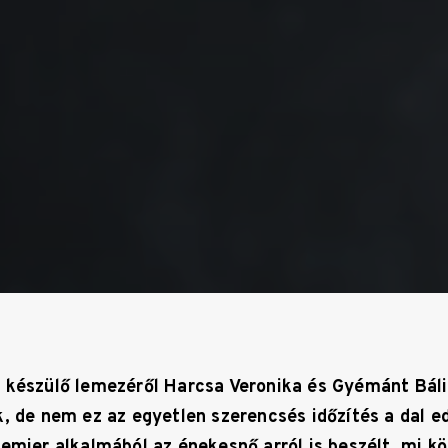
 készülő lemezéről Harcsa Veronika és Gyémánt Báli
, de nem ez az egyetlen szerencsés időzítés a dal ed
remier alkalmából az énekesnő arról is beszélt, mi k