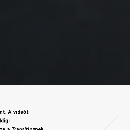
nt. A videót
digi
öze a
Transition
nek