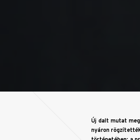
Új dalt mutat meg
nyáron rögzítették
történetében: a p