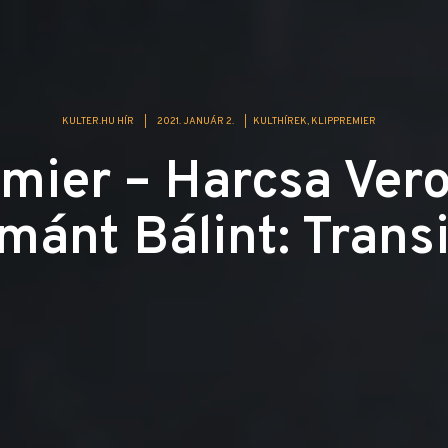
KULTER.HU HÍR
|
2021. JANUÁR 2.
|
KULTHÍREK
KLIPPREMIER
mier – Harcsa Ver
mánt Bálint: Transi