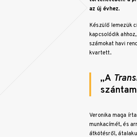
az új évhez.
Készülő lemezük 
kapcsolódik ahhoz,
számokat havi rend
kvartett.
„A
Trans
szántam,
Veronika maga írta
munkacímét, és arr
átkötésről, átalaku