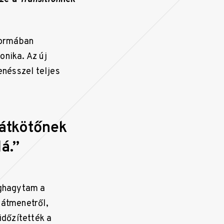
formában
onika. Az új
nésszel teljes
 átkötőnek
á.”
eghagytam a
 átmenetről,
időzítették a