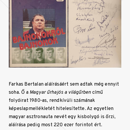
Farkas Bertalan aláírásáért sem adtak még ennyit
soha. Ő a
Magyar űrhajós a világűrben
című
folyóirat 1980-as, rendkívüli számának
képeslapmellékletét hitelesítette. Az egyetlen
magyar asztronauta nevét egy kisbolygó is őrzi,
aláírása pedig most 220 ezer forintot ért.