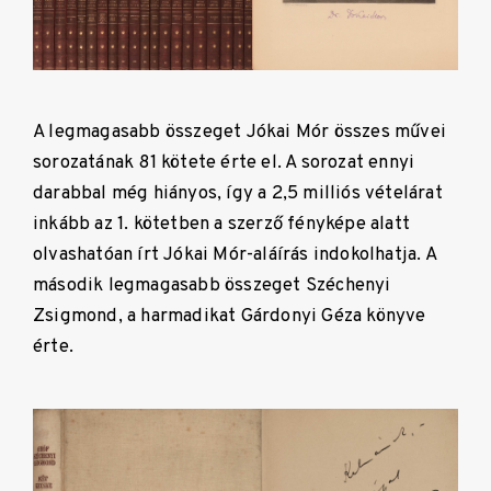
A legmagasabb összeget Jókai Mór összes művei
sorozatának 81 kötete érte el. A sorozat ennyi
darabbal még hiányos, így a 2,5 milliós vételárat
inkább az 1. kötetben a szerző fényképe alatt
olvashatóan írt Jókai Mór-aláírás indokolhatja. A
második legmagasabb összeget Széchenyi
Zsigmond, a harmadikat Gárdonyi Géza könyve
érte.