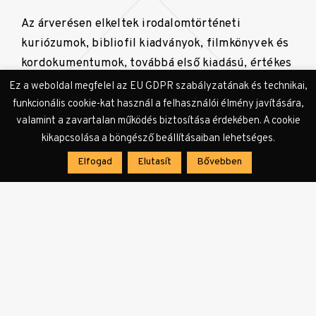
Az árverésen elkeltek irodalomtörténeti
kuriózumok, bibliofil kiadványok, filmkönyvek és
kordokumentumok, továbbá első kiadású, értékes
kötetek.
Ez a weboldal megfelel az EU GDPR szabályzatának és technikai,
funkcionális cookie-kat használ a felhasználói élmény javítására,
valamint a zavartalan működés biztosítása érdekében. A cookie
Az árverés nem végleges
kikapcsolása a böngésző beállításaiban lehetséges.
bevétele több tízmillió forint
Elfogad
Elutasít
Bővebben
lett, ebben a kategóriában ez a
cég és minden idők
legsikeresebb dedikált
árverése.
Az aukció február 18-án indult és tíz napon át