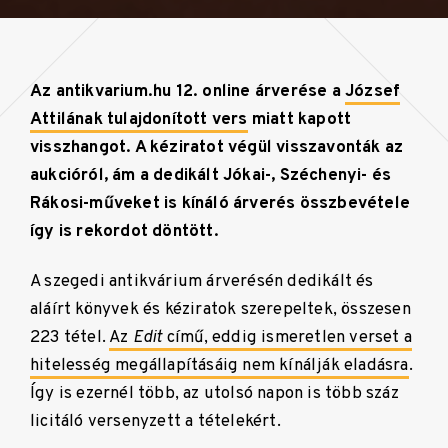
Az antikvarium.hu 12. online árverése a
József
Attilának tulajdonított vers
miatt kapott
visszhangot. A kéziratot végül visszavonták az
aukcióról, ám a dedikált Jókai-, Széchenyi- és
Rákosi-műveket is kínáló árverés összbevétele
így is rekordot döntött.
A szegedi antikvárium árverésén dedikált és
aláírt könyvek és kéziratok szerepeltek, összesen
223 tétel.
Az
Edit
című, eddig ismeretlen verset a
hitelesség megállapításáig nem kínálják eladásra
.
Így is ezernél több, az utolsó napon is több száz
licitáló versenyzett a tételekért.