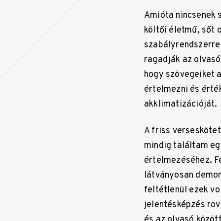
Amióta nincsenek 
költői életmű, sőt
szabályrendszerrel
ragadják az olvasó
hogy szövegeiket a
értelmezni és érté
akklimatizációját.
A friss versesköte
mindig találtam eg
értelmezéséhez. F
látványosan demon
feltétlenül ezek v
jelentésképzés rov
és az olvasó között