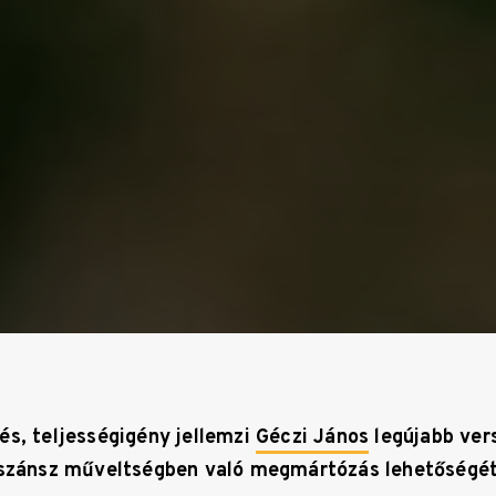
és, teljességigény jellemzi
Géczi János
legújabb ver
eszánsz műveltségben való megmártózás lehetőségét 