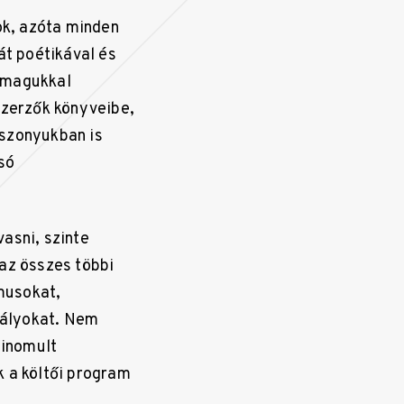
ok, azóta minden
át poétikával és
a magukkal
szerzők könyveibe,
iszonyukban is
só
asni, szinte
 az összes többi
musokat,
bályokat. Nem
finomult
k a költői program