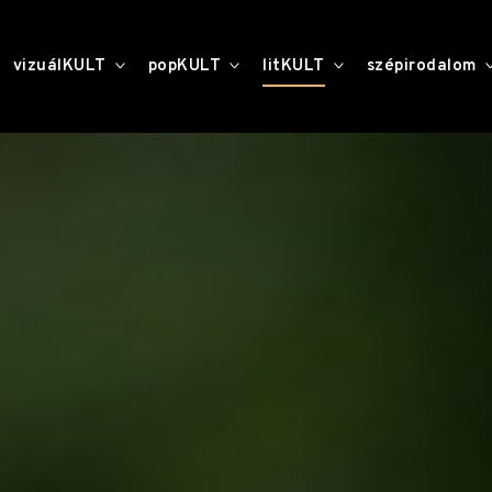
toggle
toggle
toggle
vizuálKULT
popKULT
litKULT
szépirodalom
child
child
child
menu
menu
menu