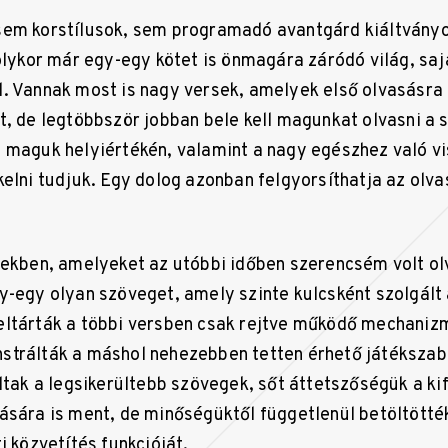
sem korstílusok, sem programadó avantgárd kiáltvány
 olykor már egy-egy kötet is önmagára záródó világ, saj
. Vannak most is nagy versek, amelyek első olvasásr
t, de legtöbbször jobban bele kell magunkat olvasni a 
 maguk helyiértékén, valamint a nagy egészhez való v
kelni tudjuk. Egy dolog azonban felgyorsíthatja az olva
tekben, amelyeket az utóbbi időben szerencsém volt olv
y-egy olyan szöveget, amely szinte kulcsként szolgált
eltárták a többi versben csak rejtve működő mechaniz
strálták a máshol nehezebben tetten érhető játéksza
oltak a legsikerültebb szövegek, sőt áttetszőségük a ki
ására is ment, de minőségüktől függetlenül betöltötté
i közvetítés funkcióját.