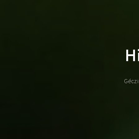
H
Géczi