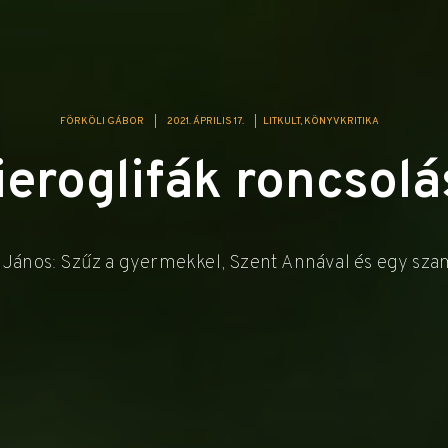
FÖRKÖLI GÁBOR
|
2021. ÁPRILIS 17.
|
LITKULT
KÖNYVKRITIKA
ieroglifák roncsolá
 János: Szűz a gyermekkel, Szent Annával és egy sza