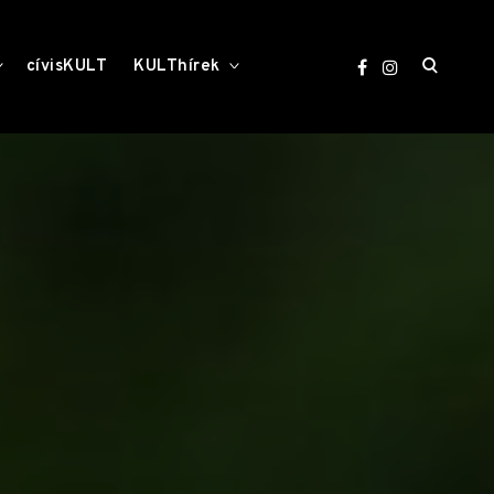
open
toggle
toggle
cívisKULT
KULThírek
child
child
menu
menu
search
form