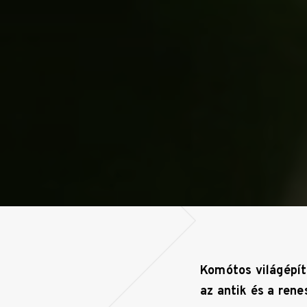
Komótos világépít
az antik és a ren