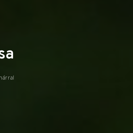
sa
márral