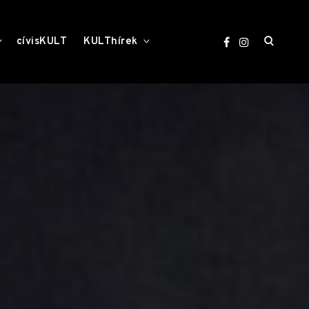
open
toggle
toggle
cívisKULT
KULThírek
child
child
menu
menu
search
form