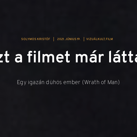
SOLYMOS KRISTÓF
|
2021. JÚNIUS 19.
|
VIZUÁLKULT
FILM
t a filmet már lát
Egy igazán dühös ember (Wrath of Man)