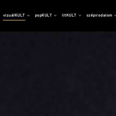
toggle
toggle
toggle
vizuálKULT
popKULT
litKULT
szépirodalom
child
child
child
menu
menu
menu