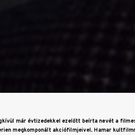
gkívül már évtizedekkel ezelőtt beírta nevét a filme
rien megkomponált akciófilmjeivel. Hamar kultfilm