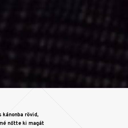
s kánonba rövid,
mé nőtte ki magát