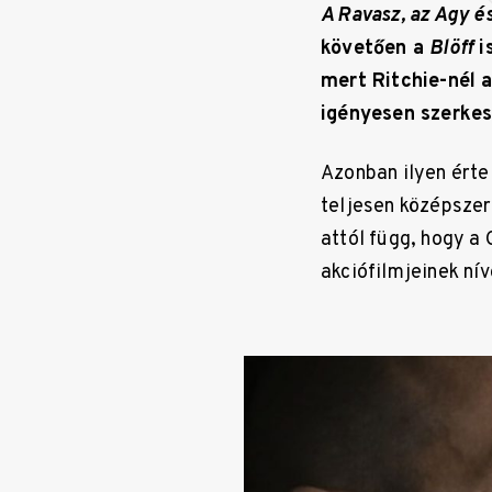
A Ravasz, az Agy é
követően a
Blöff
i
mert Ritchie-nél a
igényesen szerkes
Azonban ilyen értel
teljesen középszer
attól függ, hogy a
akciófilmjeinek nív