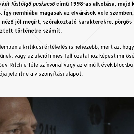
s két füstölgő puskacső
című 1998-as alkotása, majd k
s. Így nemhiába magasak az elvárások vele szemben, 
 néző jól megírt, szórakoztató karakterekre, pörgős 
ztett történetre számít.
emben a kritikusi értékelés is nehezebb, mert az, hogy
űnek, vagy az akciófilmes felhozatalhoz képest minősé
 Guy Ritchie-féle színvonal vagy az elmúlt évek blockbu
ója jelenti-e a viszonyítási alapot.