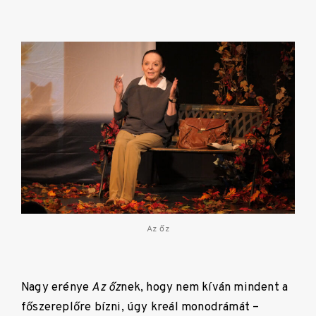
Az őz
Nagy erénye
Az őz
nek, hogy nem kíván mindent a
főszereplőre bízni, úgy kreál monodrámát –