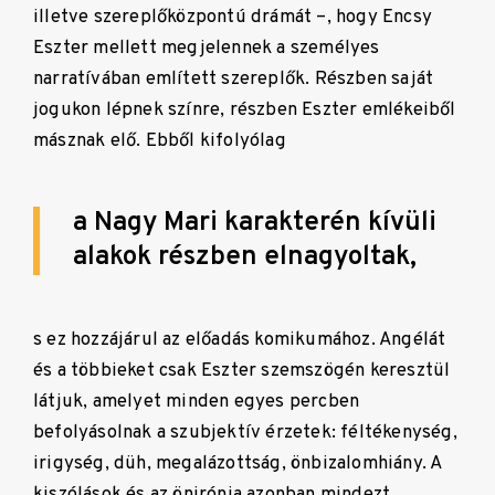
illetve szereplőközpontú drámát –, hogy Encsy
Eszter mellett megjelennek a személyes
narratívában említett szereplők. Részben saját
jogukon lépnek színre, részben Eszter emlékeiből
másznak elő. Ebből kifolyólag
a Nagy Mari karakterén kívüli
alakok részben elnagyoltak,
s ez hozzájárul az előadás komikumához. Angélát
és a többieket csak Eszter szemszögén keresztül
látjuk, amelyet minden egyes percben
befolyásolnak a szubjektív érzetek: féltékenység,
irigység, düh, megalázottság, önbizalomhiány. A
kiszólások és az önirónia azonban mindezt