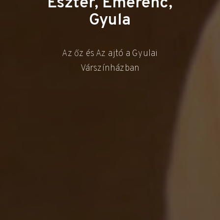
Eszter, Emerenc,
Gyula
Az őz és Az ajtó a Gyulai
Várszínházban