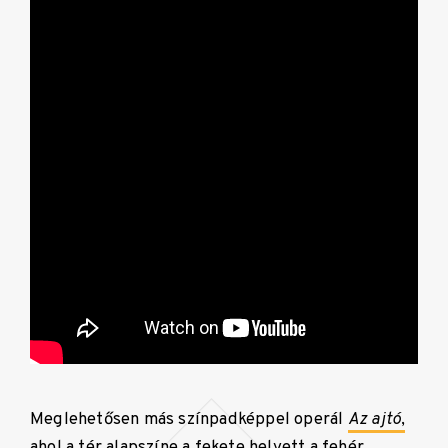
Meglehetősen más színpadképpel operál
Az ajtó
,
ahol a tér alapszíne a fekete helyett a fehér.