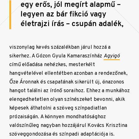
egy erős, jól megírt alapmű –
legyen az bár fikció vagy
életrajzi írás – csupán adalék,
viszonylag kevés százalékban járul hozzá a
sikerhez. A Gózon Gyula Kamaraszínház
Agyigó
című előadása nehézkes, mesterkélt
hangvételével ellentétben azonban a rendezőnek,
Őze Áronnak és csapatának sikerült új, önazonos
hangot találni az írónő soraihoz. Ehhez a munkához
elengedhetetlen olyan színészeket bevonni, akik
képesek áthatolni a szöveg színpadiatlan
prózaiságán. A könnyen mondhatósághoz
valószínűleg nagyban hozzájárul Kovács Krisztina
szöveggondozása és színpadi adaptációja is.