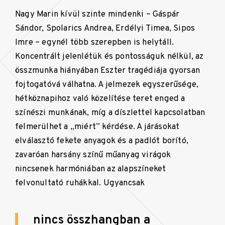
Nagy Marin kívül szinte mindenki – Gáspár
Sándor, Spolarics Andrea, Erdélyi Timea, Sipos
Imre – egynél több szerepben is helytáll.
Koncentrált jelenlétük és pontosságuk nélkül, az
összmunka hiányában Eszter tragédiája gyorsan
fojtogatóvá válhatna. A jelmezek egyszerűsége,
hétköznapihoz való közelítése teret enged a
színészi munkának, míg a díszlettel kapcsolatban
felmerülhet a „miért” kérdése. A járásokat
elválasztó fekete anyagok és a padlót borító,
zavaróan harsány színű műanyag virágok
nincsenek harmóniában az alapszíneket
felvonultató ruhákkal. Ugyancsak
nincs összhangban a