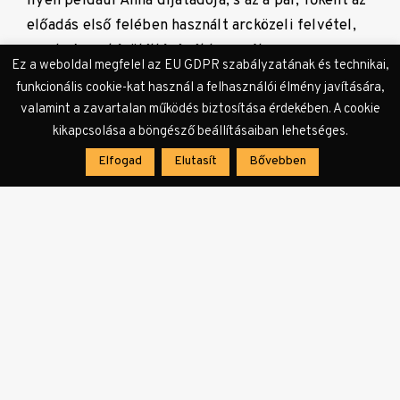
Ilyen például Anna díjátadója, s az a pár, főként az
előadás első felében használt arcközeli felvétel,
amely Anna kívülállóságát hangsúlyozza.
Ez a weboldal megfelel az EU GDPR szabályzatának és technikai,
funkcionális cookie-kat használ a felhasználói élmény javítására,
valamint a zavartalan működés biztosítása érdekében. A cookie
kikapcsolása a böngésző beállításaiban lehetséges.
Elfogad
Elutasít
Bővebben