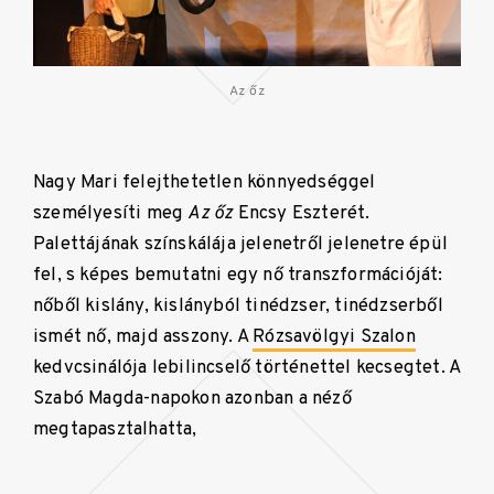
Az őz
Nagy Mari felejthetetlen könnyedséggel
személyesíti meg
Az őz
Encsy Eszterét.
Palettájának színskálája jelenetről jelenetre épül
fel, s képes bemutatni egy nő transzformációját:
nőből kislány, kislányból tinédzser, tinédzserből
ismét nő, majd asszony. A
Rózsavölgyi Szalon
kedvcsinálója lebilincselő történettel kecsegtet. A
Szabó Magda-napokon azonban a néző
megtapasztalhatta,