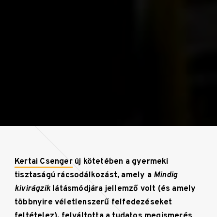
Kertai Csenger
új kötetében a gyermeki
tisztaságú rácsodálkozást, amely a
Mindig
kivirágzik
látásmódjára jellemző volt (és amely
többnyire véletlenszerű felfedezéseket
feltételez), felváltotta a tudatos megismerés