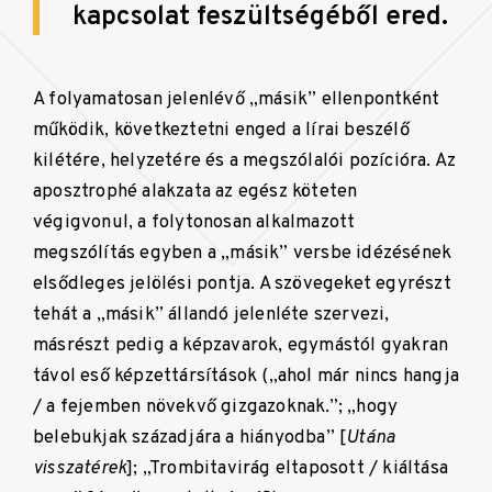
kapcsolat feszültségéből ered.
A folyamatosan jelenlévő „másik” ellenpontként
működik, következtetni enged a lírai beszélő
kilétére, helyzetére és a megszólalói pozícióra. Az
aposztrophé alakzata az egész köteten
végigvonul, a folytonosan alkalmazott
megszólítás egyben a „másik” versbe idézésének
elsődleges jelölési pontja. A szövegeket egyrészt
tehát a „másik” állandó jelenléte szervezi,
másrészt pedig a képzavarok, egymástól gyakran
távol eső képzettársítások („ahol már nincs hangja
/ a fejemben növekvő gizgazoknak.”; „hogy
belebukjak századjára a hiányodba” [
Utána
visszatérek
]; „Trombitavirág eltaposott / kiáltása