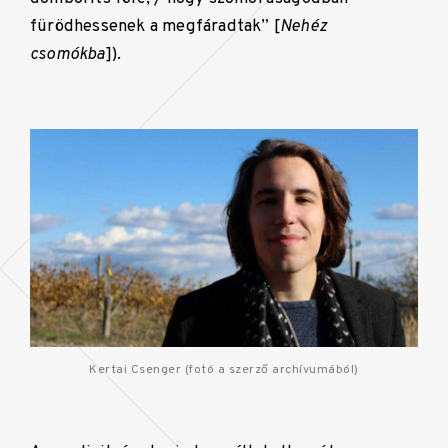
fürödhessenek a megfáradtak” [
Nehéz
csomókba
]).
Kertai Csenger (fotó a szerző archívumából)