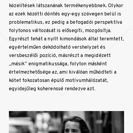
közelítések látszanának termékenyebbnek. Olykor
az ezek közötti döntés egy-egy szövegen belül is
problematikus, ez pedig a befogadói perspektíva
folytonos változását is elősegíti, mozgósítja.
Egyrészt tehát a nyílt kimondások által teremtett,
egyértelműen dekódolható vershelyzet és
versbeszélői pozíció, másrészt a megidézett
„másik” enigmatikussága, folyton másként
értelmezhetősége az, ami kiválóan működteti a
kötet fokozatosan épülő motívumhálózatát,
egyidejűleg koherenssé rendezve azt.