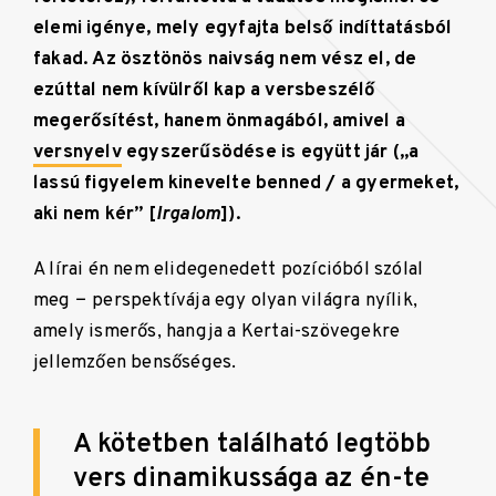
elemi igénye, mely egyfajta belső indíttatásból
fakad. Az ösztönös naivság nem vész el, de
ezúttal nem kívülről kap a versbeszélő
megerősítést, hanem önmagából, amivel a
versnyelv
egyszerűsödése is együtt jár („a
lassú figyelem kinevelte benned / a gyermeket,
aki nem kér” [
Irgalom
]).
A lírai én nem elidegenedett pozícióból szólal
meg − perspektívája egy olyan világra nyílik,
amely ismerős, hangja a Kertai-szövegekre
jellemzően bensőséges.
A kötetben található legtöbb
vers dinamikussága az én-te