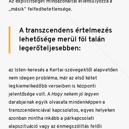
Az explicitséget mindazonáltal ellensúlyozza a
„másik” felfedhetetlensége.
A transzcendens értelmezés
lehetősége merül föl talán
legerőteljesebben:
az Isten-keresés a Kertai-szövegektől alapvetően
nem idegen probléma, már az első kötet
legkiemelkedőbb verseiben is központi
jelentősége volt. A
Hogy nekem jó legyen
darabjainak egyik olvasata mindenképpen a
transzcendenciával kapcsolatos, egyes helyeken
azonban mintha inkább a párkapcsolati
alapszituáció vagy az önmegszólítás felőli