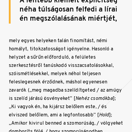
A fentebb kiemelt explicitség
néha túlságosan felfedi a lírai
én megszólalásának miértjét,
mely egyes helyeken talán finomítást, némi
homályt, titokzatosságot igényelne. Hasonló a
helyzet a sűrűn előforduló, a felületes
szerkesztésről tanúskodó visszacsatolásokkal,
szóismétlésekkel, melyek néhol teljesen
feleslegesnek érződnek, máshol egyenesen
zavarók („meg magadba szelídítgeted / az amúgy
is szelíd járású ösvényeket” [
Nehéz csomókba
];
„Ki vagyok én, ha kijársz belőlem este, / és
elviszed belőlem, ami a legfontosabb” [
Hold
];
„Amikor kivirul benned a szomorúság, / völgyeket
domboríts fölé, / hogy szomorúságodban