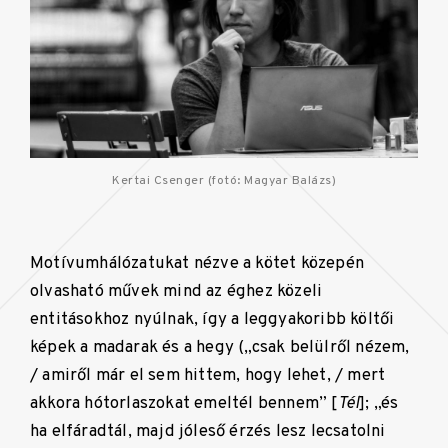
Kertai Csenger (fotó: Magyar Balázs)
Motívumhálózatukat nézve a kötet közepén
olvasható művek mind az éghez közeli
entitásokhoz nyúlnak, így a leggyakoribb költői
képek a madarak és a hegy („csak belülről nézem,
/ amiről már el sem hittem, hogy lehet, / mert
akkora hótorlaszokat emeltél bennem” [
Tél
]; „és
ha elfáradtál, majd jóleső érzés lesz lecsatolni