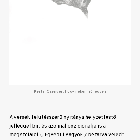
Kertai Csenger: Hogy nekem jó legyen
A versek felütésszerű nyitánya helyzetfestő
jelleggel bír, és azonnal pozicionálja is a
megszólalót („Egyedül vagyok / bezárva veled”