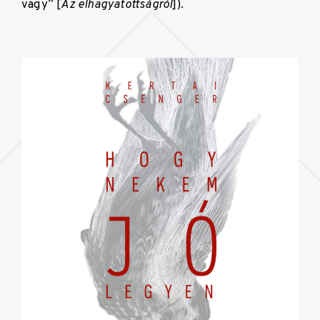
vagy” [
Az elhagyatottságról
]).