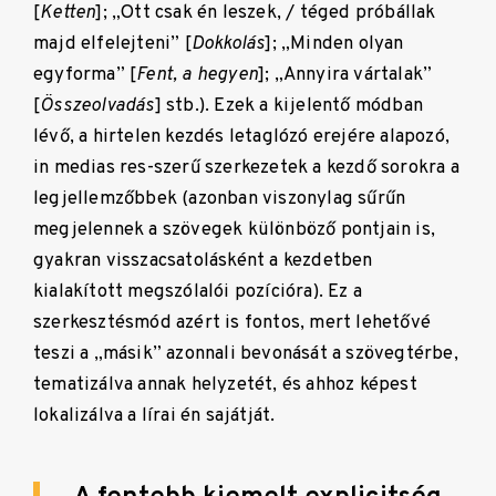
[
Ketten
]; „Ott csak én leszek, / téged próbállak
majd elfelejteni” [
Dokkolás
]; „Minden olyan
egyforma” [
Fent, a hegyen
]; „Annyira vártalak”
[
Összeolvadás
] stb.). Ezek a kijelentő módban
lévő, a hirtelen kezdés letaglózó erejére alapozó,
in medias res-szerű szerkezetek a kezdő sorokra a
legjellemzőbbek (azonban viszonylag sűrűn
megjelennek a szövegek különböző pontjain is,
gyakran visszacsatolásként a kezdetben
kialakított megszólalói pozícióra). Ez a
szerkesztésmód azért is fontos, mert lehetővé
teszi a „másik” azonnali bevonását a szövegtérbe,
tematizálva annak helyzetét, és ahhoz képest
lokalizálva a lírai én sajátját.