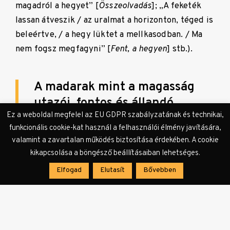
magadról a hegyet” [
Összeolvadás
]; „A feketék
lassan átveszik / az uralmat a horizonton, téged is
beleértve, / a hegy lüktet a mellkasodban. / Ma
nem fogsz megfagyni” [
Fent,
a hegyen
] stb.).
A madarak mint a magasság
utazói, fontos és állandó
Ez a weboldal megfelel az EU GDPR szabályzatának és technikai,
motívumként jelennek meg a
funkcionális cookie-kat használ a felhasználói élmény javítására,
szövegekben,
valamint a zavartalan működés biztosítása érdekében. A cookie
kikapcsolása a böngésző beállításaiban lehetséges.
Elfogad
Elutasít
Bővebben
amit Varga Lillának a kötet négy pontján
elhelyezett madárrajzai, illetve a borító is
implikálnak. A grafikák tökéletesen kiegészítik
azt az ívet, amit a versek diktálnak – először az