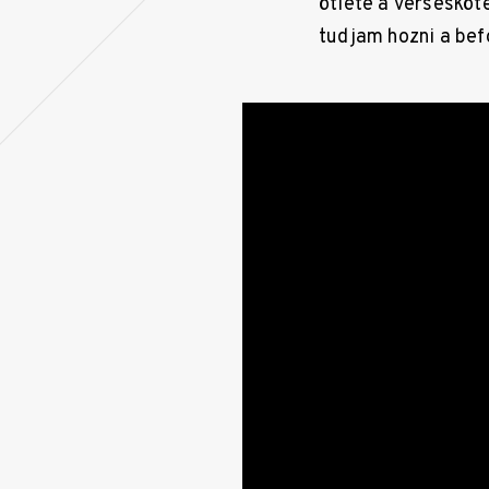
ötlete a versesköte
tudjam hozni a be