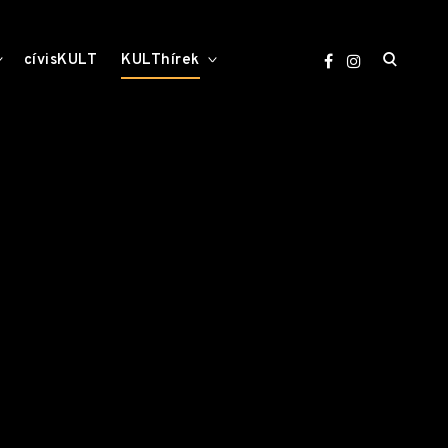
open
toggle
toggle
cívisKULT
KULThírek
child
child
menu
menu
search
form