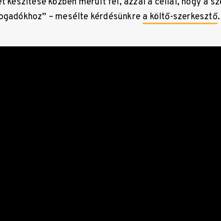
t készítése közben merült fel, azzal a céllal, hogy a 
fogadókhoz” – mesélte kérdésünkre
a költő-szerkesztő
.