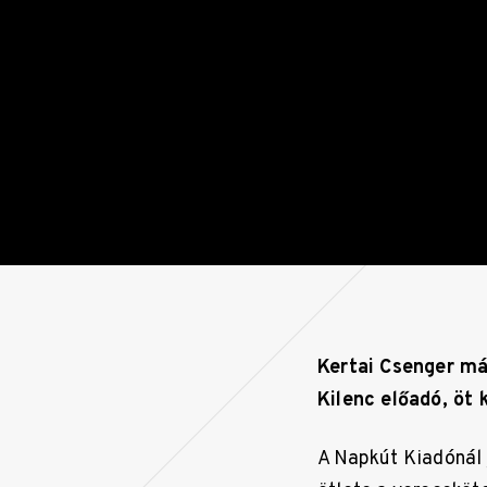
Kertai Csenger má
Kilenc előadó, öt 
A Napkút Kiadónál 