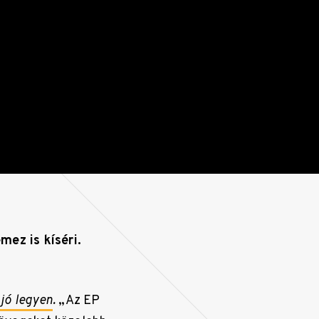
ez is kíséri.
jó legyen
.
„Az EP