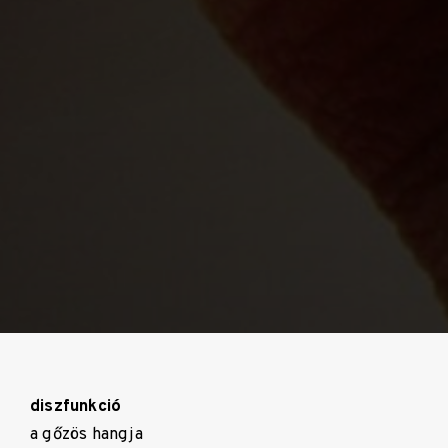
diszfunkció
a gőzös hangja