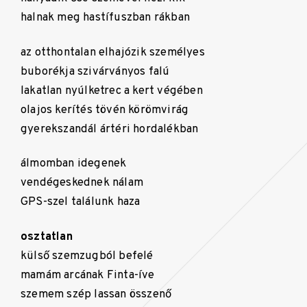
halnak meg hastífuszban rákban
az otthontalan elhajózik személyes
buborékja szivárványos falú
lakatlan nyúlketrec a kert végében
olajos kerítés tövén körömvirág
gyerekszandál ártéri hordalékban
álmomban idegenek
vendégeskednek nálam
GPS-szel találunk haza
osztatlan
külső szemzugból befelé
mamám arcának Finta-íve
szemem szép lassan összenő