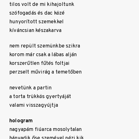
tilos volt de mi kihajoltunk
szófogadás és dac közé
hunyorított szemekkel
kíváncsian készakarva
nem repült szemünkbe szikra
korom már csak a lábas alján
korszerűtlen fűtés foltjai
perzselt művirág a temetőben
nevetünk a partin
a torta trükkös gyertyáját
valami visszagyújtja
hologram
nagyapám fiúarca mosolytalan
hányadik őse szemével nézi kik