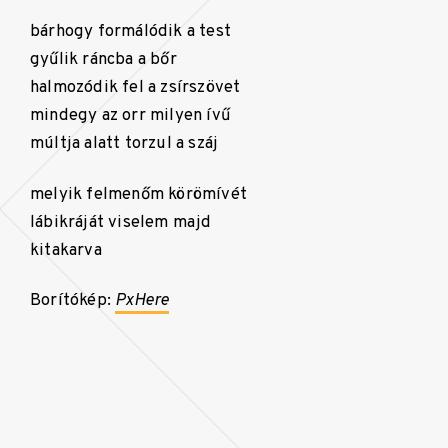
bárhogy formálódik a test
gyűlik ráncba a bőr
halmozódik fel a zsírszövet
mindegy az orr milyen ívű
múltja alatt torzul a száj
melyik felmenőm körömívét
lábikráját viselem majd
kitakarva
Borítókép:
PxHere