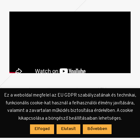
KULTer.hu
: Az album megjelenése előtti napon
Ez a weboldal megfelel az EU GDPR szabályzatának és technikai,
jöttetek ki a
Most kéne kezdenünk
videójával.
funkcionális cookie-kat használ a felhasználói élmény javítására,
valamint a zavartalan működés biztosítása érdekében. A cookie
H.K.:
Mindenképpen szerettünk volna még egy
kikapcsolása a böngésző beállításaiban lehetséges.
harmadik kislemezt is kihozni a lemezmegjelenés
Elfogad
Elutasít
Bővebben
előtt. Az is hamar eldőlt, hogy a
Most kéne