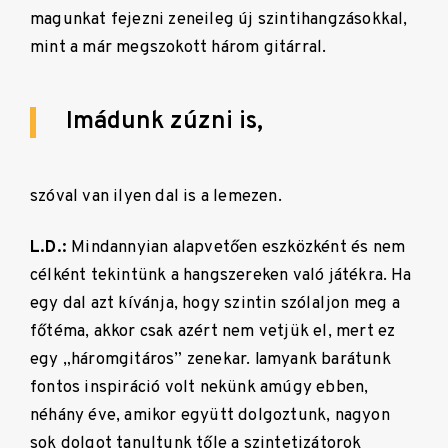
magunkat fejezni zeneileg új szintihangzásokkal,
mint a már megszokott három gitárral.
Imádunk zúzni is,
szóval van ilyen dal is a lemezen.
L.D.:
Mindannyian alapvetően eszközként és nem
célként tekintünk a hangszereken való játékra. Ha
egy dal azt kívánja, hogy szintin szólaljon meg a
főtéma, akkor csak azért nem vetjük el, mert ez
egy „háromgitáros” zenekar. Iamyank barátunk
fontos inspiráció volt nekünk amúgy ebben,
néhány éve, amikor együtt dolgoztunk, nagyon
sok dolgot tanultunk tőle a szintetizátorok