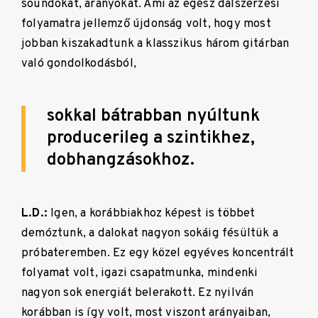
soundokat, arányokat. Ami az egész dalszerzési
folyamatra jellemző újdonság volt, hogy most
jobban kiszakadtunk a klasszikus három gitárban
való gondolkodásból,
sokkal bátrabban nyúltunk
producerileg a szintikhez,
dobhangzásokhoz.
L.D.:
Igen, a korábbiakhoz képest is többet
demóztunk, a dalokat nagyon sokáig fésültük a
próbateremben. Ez egy közel egyéves koncentrált
folyamat volt, igazi csapatmunka, mindenki
nagyon sok energiát belerakott. Ez nyilván
korábban is így volt, most viszont arányaiban,