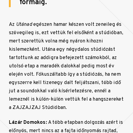
formáig.
Az
Utánad
egészen hamar készen volt zeneileg és
szövegileg is, ezt vettük fel elsőként a stúdióban,
mert szerettük volna még nyáron kihozni
kislemezként. Utána egy négydalos stúdiózást
tartottunk az addigra befejezett számokból, az
utolsó etap a maradék dalokkal pedig most év
elején volt. Fókuszáltabb így a stúdiózás, ha nem
egyszerre kell tizenegy dalt feljátszani, több idő
jut a soundokkal való kísérletezésre, ennél a
lemeznél is külön-külön vettük fel a hangszereket
a ZAJZAJZAJ Stúdióban.
Lázár Domokos:
A több etapban dolgozás azért is
előnyös, mert nincs az a fajta időnyomás rajtad,