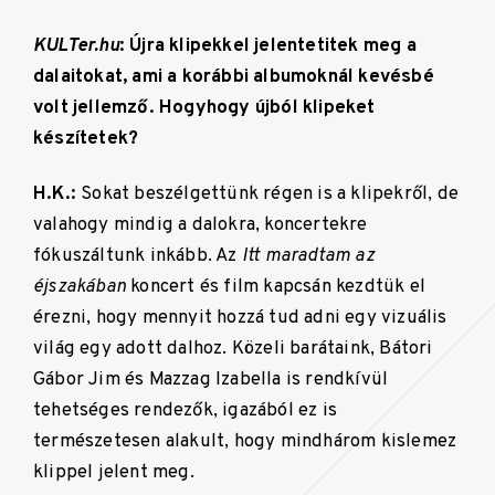
KULTer.hu
: Újra klipekkel jelentetitek meg a
dalaitokat, ami a korábbi albumoknál kevésbé
volt jellemző. Hogyhogy újból klipeket
készítetek?
H.K.:
Sokat beszélgettünk régen is a klipekről, de
valahogy mindig a dalokra, koncertekre
fókuszáltunk inkább. Az
Itt maradtam az
éjszakában
koncert és film kapcsán kezdtük el
érezni, hogy mennyit hozzá tud adni egy vizuális
világ egy adott dalhoz. Közeli barátaink, Bátori
Gábor Jim és Mazzag Izabella is rendkívül
tehetséges rendezők, igazából ez is
természetesen alakult, hogy mindhárom kislemez
klippel jelent meg.