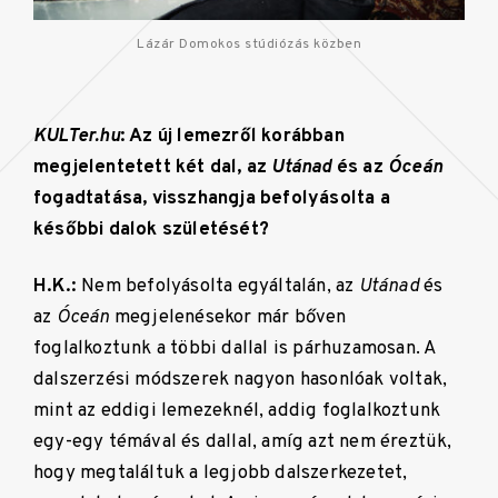
Lázár Domokos stúdiózás közben
KULTer.hu
: Az új lemezről korábban
megjelentetett két dal, az
Utánad
és az
Óceán
fogadtatása, visszhangja befolyásolta a
későbbi dalok születését?
H.K.:
Nem befolyásolta egyáltalán, az
Utánad
és
az
Óceán
megjelenésekor már bőven
foglalkoztunk a többi dallal is párhuzamosan. A
dalszerzési módszerek nagyon hasonlóak voltak,
mint az eddigi lemezeknél, addig foglalkoztunk
egy-egy témával és dallal, amíg azt nem éreztük,
hogy megtaláltuk a legjobb dalszerkezetet,