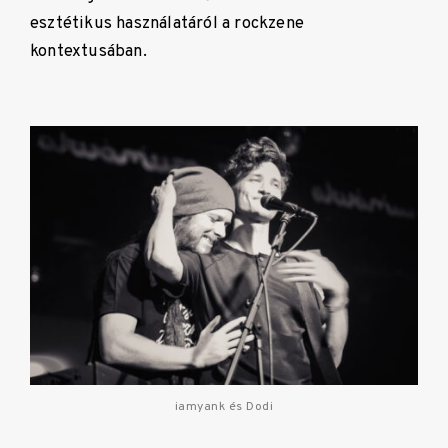
esztétikus használatáról a rockzene
kontextusában.
iamyank és Dodi