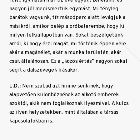
H.K.:
Így hatan már tíz éve együtt zenélünk, és
nagyon jól megismertük egymást. Mi tényleg
barátok vagyunk, tíz másodperc alatt levágjuk a
másikról, amikor belép a próbaterembe, hogy ki
milyen lelkiállapotban van. Sokat beszélgetünk
arról, ki hogy érzi magát, mi történik éppen vele
akár a magánélet, akár a munka területén, akár
csak általánosan. Ez a „közös értés” nagyon sokat
segít a dalszövegek írásakor.
L.D.:
Nem szabad azt hinnie senkinek, hogy
alapvetően különböznének az alkotó emberek
azoktól, akik nem foglalkoznak ilyesmivel. A kulcs
az ilyen helyzetekben, mint általában a társas
kapcsolatokban is,