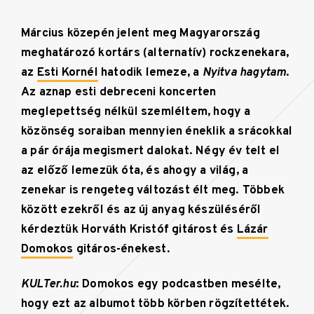
Március közepén jelent meg Magyarország
meghatározó kortárs (alternatív) rockzenekara,
az
Esti Kornél
hatodik lemeze, a
Nyitva hagytam
.
Az aznap esti debreceni koncerten
meglepettség nélkül szemléltem, hogy a
közönség soraiban mennyien éneklik a srácokkal
a pár órája megismert dalokat. Négy év telt el
az előző lemezük óta, és ahogy a világ, a
zenekar is rengeteg változást élt meg. Többek
között ezekről és az új anyag készüléséről
kérdeztük Horváth Kristóf gitárost és
Lázár
Domokos
gitáros-énekest.
KULTer.hu
: Domokos egy podcastben mesélte,
hogy ezt az albumot több körben rögzítettétek.