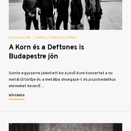
KULTER.HU HÍR
|
POPKULT HÍREK
KULTHÍREK
A Korn és a Deftones is
Budapestre jön
Szinte egyszerre jelentett be a jövő évre koncertet a nu
metál úttörője és a metálba shoegaze-t és pszichedelikus
elemeket keverő…
BŐVEBBEN