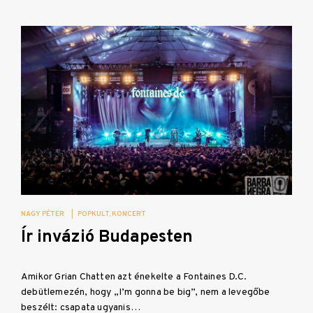
NAGY PÉTER
|
POPKULT
KONCERT
Ír invázió Budapesten
Amikor Grian Chatten azt énekelte a Fontaines D.C.
debütlemezén, hogy „I’m gonna be big”, nem a levegőbe
beszélt: csapata ugyanis…