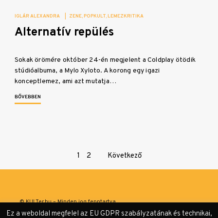
IGLÁR ALEXANDRA
|
ZENE
POPKULT
LEMEZKRITIKA
Alternatív repülés
Sokak örömére október 24-én megjelent a Coldplay ötödik
stúdióalbuma, a Mylo Xyloto. A korong egy igazi
konceptlemez, ami azt mutatja…
BŐVEBBEN
Page
1
2
Következő
navigation
© KULTer.hu – Minden jog fenntartva
Ez a weboldal megfelel az EU GDPR szabályzatának és technikai,