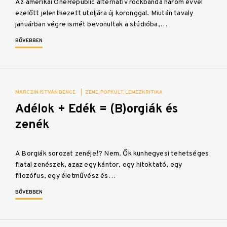
Az amerikai OneRepublic alternatív rockbanda három évvel
ezelőtt jelentkezett utoljára új koronggal. Miután tavaly
januárban végre ismét bevonultak a stúdióba,…
BŐVEBBEN
MARCZIN ISTVÁN BENCE
|
ZENE
POPKULT
LEMEZKRITIKA
Adélok + Edék = (B)orgiák és
zenék
A Borgiák sorozat zenéje!? Nem. Ők kunhegyesi tehetséges
fiatal zenészek, azaz egy kántor, egy hitoktató, egy
filozófus, egy életművész és…
BŐVEBBEN