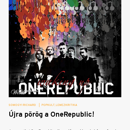
SOMOGYI RICHARD
|
POPKULT
LEMEZKRITIKA
Újra pörög a OneRepublic!