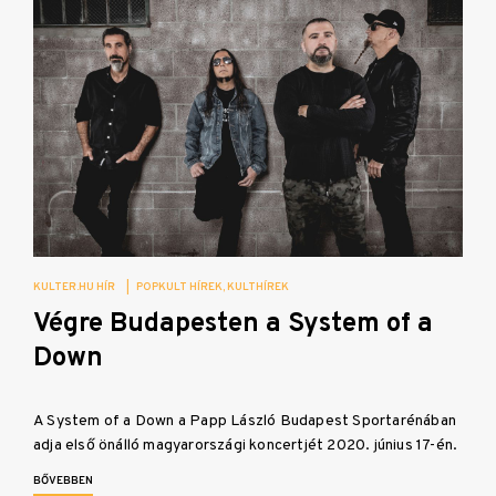
KULTER.HU HÍR
|
POPKULT HÍREK
KULTHÍREK
Végre Budapesten a System of a
Down
A System of a Down a Papp László Budapest Sportarénában
adja első önálló magyarországi koncertjét 2020. június 17-én.
BŐVEBBEN