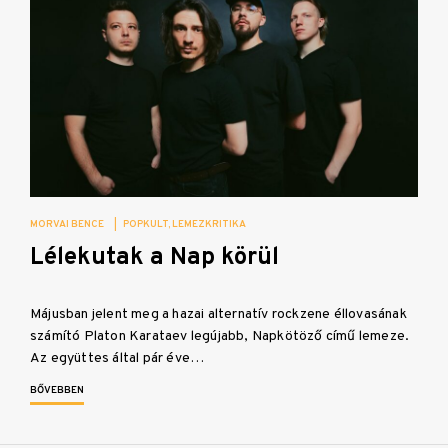
MORVAI BENCE
|
POPKULT
LEMEZKRITIKA
Lélekutak a Nap körül
Májusban jelent meg a hazai alternatív rockzene éllovasának
számító Platon Karataev legújabb, Napkötöző című lemeze.
Az együttes által pár éve…
BŐVEBBEN