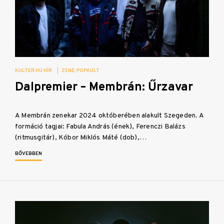
KULTER.HU HÍR
|
ZENE
POPKULT
Dalpremier – Membrán: Űrzavar
A Membrán zenekar 2024 októberében alakult Szegeden. A
formáció tagjai: Fabula András (ének), Ferenczi Balázs
(ritmusgitár), Kóbor Miklós Máté (dob),…
BŐVEBBEN