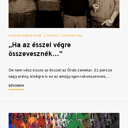
NYERGES GÁBOR ÁDÁM
|
POPKULT
LEMEZKRITIKA
„Ha az ésszel végre
összevesznék…”
De nem vész össze az ésszel az Óriás zenekar. Ez persze
nagy erény, elvégre is ez az amúgy igen rokonszenves,…
BŐVEBBEN