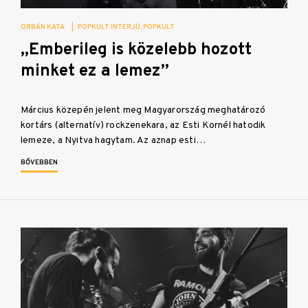
ORBÁN KATA
|
POPKULT INTERJÚ
POPKULT
„Emberileg is közelebb hozott
minket ez a lemez”
Március közepén jelent meg Magyarország meghatározó
kortárs (alternatív) rockzenekara, az Esti Kornél hatodik
lemeze, a Nyitva hagytam. Az aznap esti…
BŐVEBBEN