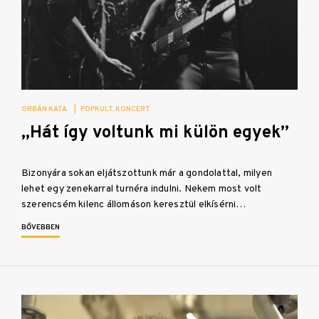
ORBÁN KATA
|
POPKULT
KONCERT
„Hát így voltunk mi külön egyek”
Bizonyára sokan eljátszottunk már a gondolattal, milyen
lehet egy zenekarral turnéra indulni. Nekem most volt
szerencsém kilenc állomáson keresztül elkísérni…
BŐVEBBEN