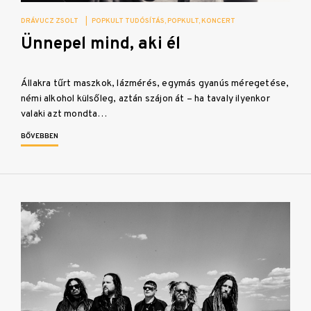
DRÁVUCZ ZSOLT
|
POPKULT TUDÓSÍTÁS
POPKULT
KONCERT
Ünnepel mind, aki él
Állakra tűrt maszkok, lázmérés, egymás gyanús méregetése,
némi alkohol külsőleg, aztán szájon át – ha tavaly ilyenkor
valaki azt mondta…
BŐVEBBEN