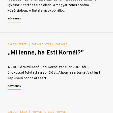
igyekszik tartós tejet eladni a magyar zenei szcéna
közértjében. A fiatal srácokból álló…
BŐVEBBEN
BALOGH PÉTER
|
POPKULT INTERJÚ
POPKULT
„Mi lenne, ha Esti Kornél?”
A 2006 óta működő Esti Kornél zenekar 2012-től új
énekessel folytatta a zenélést. Ahogy az alternatív stílust
képviselő banda átesett…
BŐVEBBEN
BALOGH PÉTER
|
POPKULT INTERJÚ
POPKULT