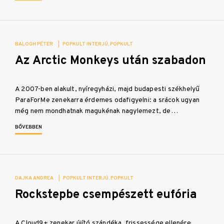
BALOGH PÉTER
|
POPKULT INTERJÚ
POPKULT
Az Arctic Monkeys után szabadon
A 2007-ben alakult, nyíregyházi, majd budapesti székhelyű
ParaForMe zenekarra érdemes odafigyelni: a srácok ugyan
még nem mondhatnak magukénak nagylemezt, de…
BŐVEBBEN
DAJKA ANDREA
|
POPKULT INTERJÚ
POPKULT
Rockstepbe csempészett eufória
A Cloud9+ zenekar újító szándéka, frissessége ellenére