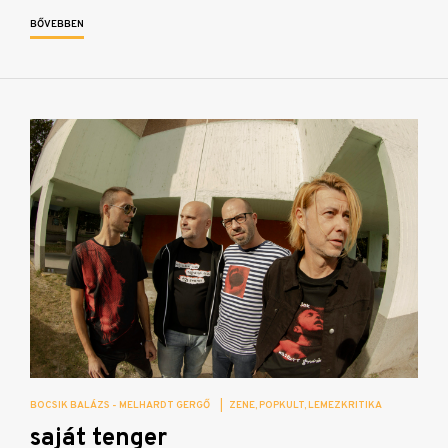
BŐVEBBEN
BOCSIK BALÁZS - MELHARDT GERGŐ
|
ZENE
POPKULT
LEMEZKRITIKA
saját tenger