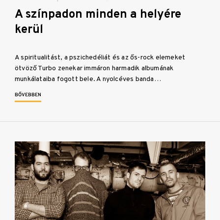
A színpadon minden a helyére
kerül
A spiritualitást, a pszichedéliát és az ős-rock elemeket
ötvöző Turbo zenekar immáron harmadik albumának
munkálataiba fogott bele. A nyolcéves banda…
BŐVEBBEN