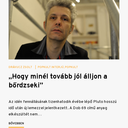
DRÁVUCZ ZSOLT
|
POPKULT INTERJÚ
POPKULT
„Hogy minél tovább jól álljon a
bőrdzseki”
Az idén fennállásának tizenhatodik évébe lépő Pluto hosszú
idő után új lemezzel jelentkezett. A Dob 69 című anyag
elkészültét nem…
BŐVEBBEN