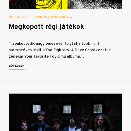
MORVAI BENCE
|
POPKULT
LEMEZKRITIKA
Megkopott régi játékok
Tizenkettedik nagylemezével folytatja több mint
harmincéves útját a Foo Fighters. A Dave Grohl vezette
zenekar Your Favorite Toy című albuma…
BŐVEBBEN