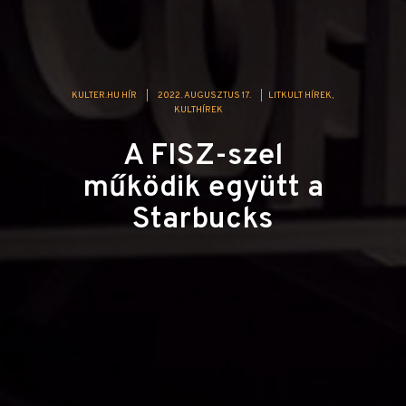
KULTER.HU HÍR
|
2022. AUGUSZTUS 17.
|
LITKULT HÍREK
KULTHÍREK
A FISZ-szel
működik együtt a
Starbucks