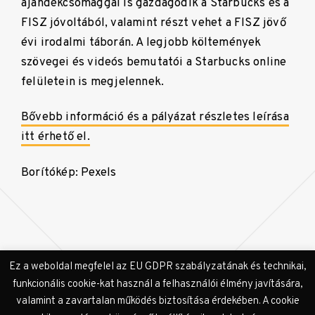
ajándékcsomaggal is gazdagodik a Starbucks és a
FISZ jóvoltából, valamint részt vehet a FISZ jövő
évi irodalmi táborán. A legjobb költemények
szövegei és videós bemutatói a Starbucks online
felületein is megjelennek.
Bővebb információ és a pályázat részletes leírása
itt érhető el.
Borítókép: Pexels
Ez a weboldal megfelel az EU GDPR szabályzatának és technikai,
funkcionális cookie-kat használ a felhasználói élmény javítására,
valamint a zavartalan működés biztosítása érdekében. A cookie