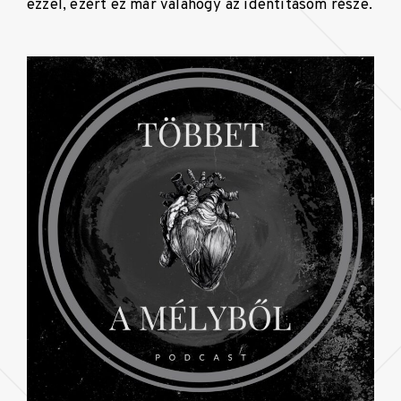
ezzel, ezért ez már valahogy az identitásom része.