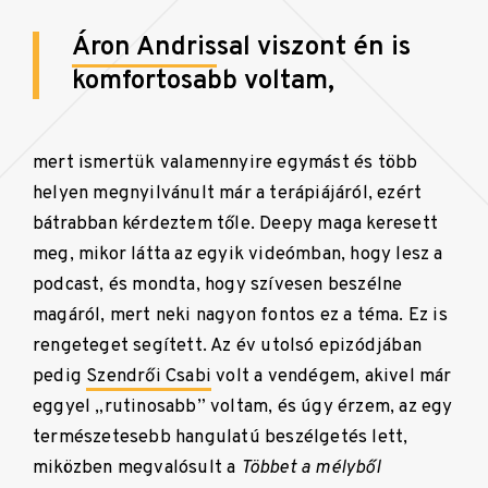
Áron Andris
sal viszont én is
komfortosabb voltam,
mert ismertük valamennyire egymást és több
helyen megnyilvánult már a terápiájáról, ezért
bátrabban kérdeztem tőle. Deepy maga keresett
meg, mikor látta az egyik videómban, hogy lesz a
podcast, és mondta, hogy szívesen beszélne
magáról, mert neki nagyon fontos ez a téma. Ez is
rengeteget segített. Az év utolsó epizódjában
pedig
Szendrői Csabi
volt a vendégem, akivel már
eggyel „rutinosabb” voltam, és úgy érzem, az egy
természetesebb hangulatú beszélgetés lett,
miközben megvalósult a
Többet a mélyből