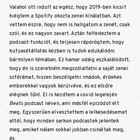
Valahol ott indult az egész, hogy 2019-ben kicsit
kiégtem a Spotify okozta zenei kínálatban. Azt
vettem észre, hogy nem is hallgatom a zenét, csak
szól, és ez nagyon zavart. Aztán felfedeztem a
podcast-funkciót, és teljesen rápörögtem, hogy
kutyasétáltatás közben is tudok edukálódni
bármilyen témában. Ez hamar odáig eszkalálódott,
hogy én is szeretném megszólaltatni a saját zenei
szférámat, hiszen beszélgetni imádok, érdekes
emberekkel vagyok körülvéve, és ez elsőre
elégnek tűnt. El is kezdtem a covid legelején
Beats
podcast néven, ami másfél epizódot élt
meg. Egyszerűen elvesztettem a lelkesedésemet
attól, hogy minden sarkon podcastek jelentek
meg, amiket nálam sokkal jobban csináltak meg,
és