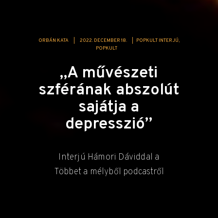
ORBÁN KATA
|
2022. DECEMBER 18.
|
POPKULT INTERJÚ
POPKULT
„A művészeti
szférának abszolút
sajátja a
depresszió”
Interjú Hámori Dáviddal a
Többet a mélyből podcastről