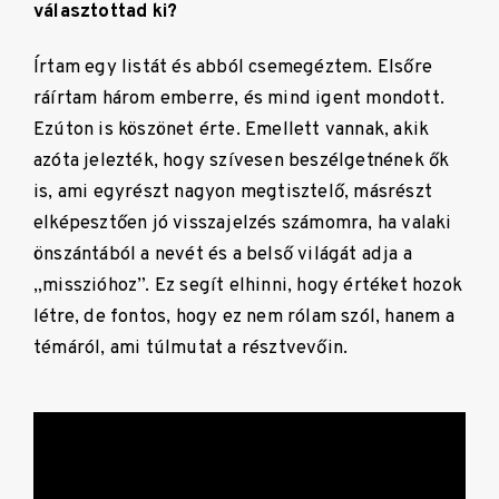
választottad ki?
Írtam egy listát és abból csemegéztem. Elsőre
ráírtam három emberre, és mind igent mondott.
Ezúton is köszönet érte. Emellett vannak, akik
azóta jelezték, hogy szívesen beszélgetnének ők
is, ami egyrészt nagyon megtisztelő, másrészt
elképesztően jó visszajelzés számomra, ha valaki
önszántából a nevét és a belső világát adja a
„misszióhoz”. Ez segít elhinni, hogy értéket hozok
létre, de fontos, hogy ez nem rólam szól, hanem a
témáról, ami túlmutat a résztvevőin.