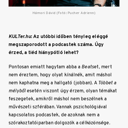
Hámori Dávid (Fotó: Pucher Adrienn)
KULTer.hu
: Az utóbbi időben tényleg eléggé
megszaporodott a podcastek száma. Úgy
érzed, a tiéd hiánypótló lehet?
Pontosan emiatt hagytam abba a
Beats
et, mert
nem éreztem, hogy olyat kínálnék, amit máshol
nem kaphatna meg a hallgató (jobban). A
Többet a
mélyből
esetén viszont úgy érzem, olyan témákat
feszegetek, amikről máshol nem beszélnek a
művészeti szférában. Vannak pszichológiával
kapcsolatos podcastek, de azoknak nem a
szórakoztatóiparban dolgozók a célközönsége.