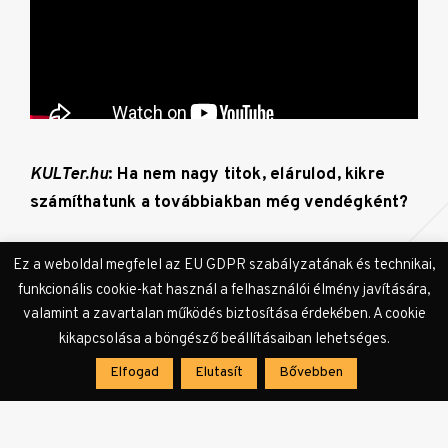
KULTer.hu
: Ha nem nagy titok, elárulod, kikre
számíthatunk a továbbiakban még vendégként?
Azért nem szeretném, mert velük még nem
Ez a weboldal megfelel az EU GDPR szabályzatának és technikai,
készült el a beszélgetés, de zajlanak az
funkcionális cookie-kat használ a felhasználói élmény javítására,
egyeztetések. Annyit mondhatok, hogy
valamint a zavartalan működés biztosítása érdekében. A cookie
kikapcsolása a böngésző beállításaiban lehetséges.
Elfogad
Elutasít
Bővebben
lesz pszichológus a
könnyűzenei szférából,