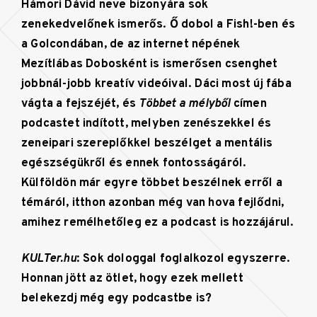
Hámori Dávid neve bizonyára sok
zenekedvelőnek ismerős. Ő dobol a Fish!-ben és
a Golcondában, de az internet népének
Mezítlábas Dobosként is ismerősen csenghet
jobbnál-jobb kreatív videóival. Dáci most új fába
vágta a fejszéjét, és
Többet a mélyből
címen
podcastet indított, melyben zenészekkel és
zeneipari szereplőkkel beszélget a mentális
egészségükről és ennek fontosságáról.
Külföldön már egyre többet beszélnek erről a
témáról, itthon azonban még van hova fejlődni,
amihez remélhetőleg ez a podcast is hozzájárul.
KULTer.hu
: Sok dologgal foglalkozol egyszerre.
Honnan jött az ötlet, hogy ezek mellett
belekezdj még egy podcastbe is?