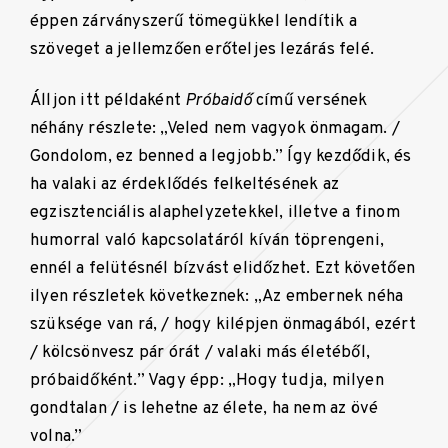
éppen zárványszerű tömegükkel lendítik a
szöveget a jellemzően erőteljes lezárás felé.
Álljon itt példaként
Próbaidő
című versének
néhány részlete: „Veled nem vagyok önmagam. /
Gondolom, ez benned a legjobb.” Így kezdődik, és
ha valaki az érdeklődés felkeltésének az
egzisztenciális alaphelyzetekkel, illetve a finom
humorral való kapcsolatáról kíván töprengeni,
ennél a felütésnél bízvást elidőzhet. Ezt követően
ilyen részletek következnek: „Az embernek néha
szüksége van rá, / hogy kilépjen önmagából, ezért
/ kölcsönvesz pár órát / valaki más életéből,
próbaidőként.” Vagy épp: „Hogy tudja, milyen
gondtalan / is lehetne az élete, ha nem az övé
volna.”