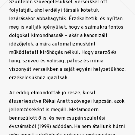
Szüntelen szövegelésükkel, verseikkel ott
folytatják, ahol erdélyi társaik kötetük
lezárásakor abbahagyták. Érzékeltetik, és nyíltan
meg is vallják igényüket, hogy a számukra fontos
dolgokat kimondhassák – akár a kanonizált
idézőjelek, a mára automatizmusként
működtetett kiröhögés nélkül. Hogy szerző és
hang, szöveg és valóság, pátosz és irónia
viszonyát verseikben a saját egyéni helyzetükhöz,
érzékelésükhöz igazítsák.
Az eddig elmondottak jó része, kicsit
átszerkesztve Rékai Anett szövegei kapcsán, azok
jellemzéseként is megáll. Metamodern
bennszülött ő is, és nem csupán születési
évszámából (1999) adódóan. Ha nem átallunk húzni