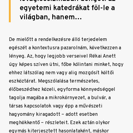
egyetemi katedrákat föl-le a
világban, hanem…
De mielőtt a rendelkezésre álló terjedelem
egészét a kontextusra pazarolnám, következzen a
lényeg. Az, hogy legjobb verseivel Rékai Anett
úgy képes szíven ütni, főbe kólintani minket, hogy
ehhez látszólag nem vagy alig mozgósít költői
eszköztárat. Megszólalása természetes,
élőbeszédhez közeli, egyforma könnyedséggel
tagolja magába a mikrokörnyezet, a bulvár, a
társas kapcsolatok vagy épp a művészeti
hagyomány kiragadott – adott esetben
meghökkentő – részleteit. Ezek aztán olykor
egymás kiterjesztett hasonlataként, máskor