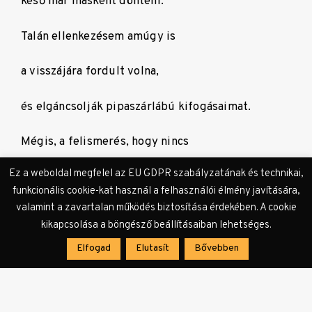
késő már másként dönteni.
Talán ellenkezésem amúgy is
a visszájára fordult volna,
és elgáncsolják pipaszárlábú kifogásaimat.
Mégis, a felismerés, hogy nincs
Ez a weboldal megfelel az EU GDPR szabályzatának és technikai,
hatalmam a testem felett,
funkcionális cookie-kat használ a felhasználói élmény javítására,
valamint a zavartalan működés biztosítása érdekében. A cookie
bénító idegméregként
kikapcsolása a böngésző beállításaiban lehetséges.
terjedt szét bennem.
Elfogad
Elutasít
Bővebben
Maradt a csendes megadás,