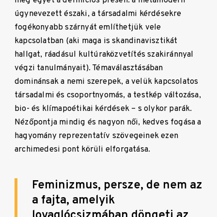
még egyet a definíciós présen: a metamodern
úgynevezett északi, a társadalmi kérdésekre
fogékonyabb szárnyát említhetjük vele
kapcsolatban (aki maga is skandinavisztikát
hallgat, ráadásul kultúraközvetítés szakiránnyal
végzi tanulmányait). Témaválasztásában
dominánsak a nemi szerepek, a velük kapcsolatos
társadalmi és csoportnyomás, a testkép változása,
bio- és klímapoétikai kérdések – s olykor parák.
Nézőpontja mindig és nagyon női, kedves fogása a
hagyomány reprezentatív szövegeinek ezen
archimedesi pont körüli elforgatása.
Feminizmus, persze, de nem az
a fajta, amelyik
lovaglócsizmában döngeti az