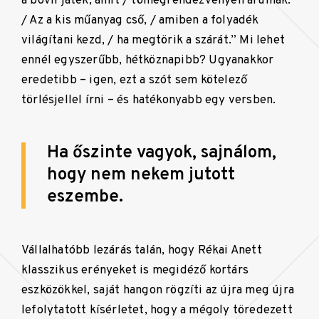
a bóvli játék, amit / tömegrendezvényen árulnak.
/ Az a kis műanyag cső, / amiben a folyadék
világítani kezd, / ha megtörik a szárát.” Mi lehet
ennél egyszerűbb, hétköznapibb? Ugyanakkor
eredetibb – igen, ezt a szót sem kötelező
törlésjellel írni – és hatékonyabb egy versben.
Ha őszinte vagyok, sajnálom,
hogy nem nekem jutott
eszembe.
Vállalhatóbb lezárás talán, hogy Rékai Anett
klasszikus erényeket is megidéző kortárs
eszközökkel, saját hangon rögzíti az újra meg újra
lefolytatott kísérletet, hogy a mégoly töredezett