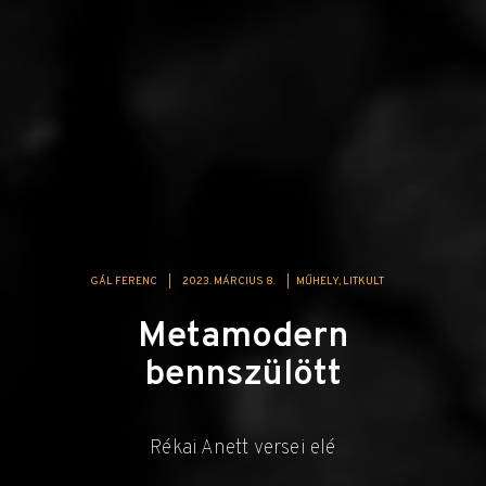
GÁL FERENC
|
2023. MÁRCIUS 8.
|
MŰHELY
LITKULT
Metamodern
bennszülött
Rékai Anett versei elé