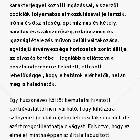
karakterjegyei közötti ingázással, a szerzői
pozíciók folyamatos elmozdulásával jellemzik.
Irónia és őszinteség, optimizmus és kétely,
naivitás és szakszerűség, relativizmus és
igazságtételezés művön belüli váltakozása,
egyidejű érvényessége horizontok sorát állítja
az olvasás terébe – legalábbis eljátszva a
posztmodernben elfeledett, eltusolt
lehetőséggel, hogy e határok elérhetők, netán
meg is haladhatók.
Egy huszonéves költőt bemutatni hivatott
portrévázlattól nem várható, hogy kihúzza a
szőnyeget (irodalom)elméleti iskolák sora alól, de
azért megcsillanthatja e vágyat. Felvetve, hogy az
elmélet mintha éppen az általa tabusított