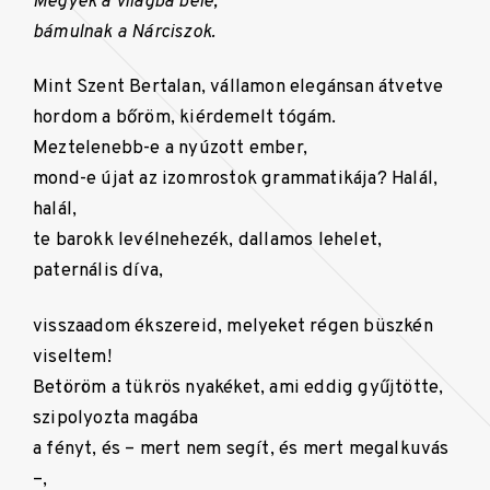
Megyek a világba bele,
bámulnak a Nárciszok.
Mint Szent Bertalan, vállamon elegánsan átvetve
hordom a bőröm, kiérdemelt tógám.
Meztelenebb-e a nyúzott ember,
mond-e újat az izomrostok grammatikája? Halál,
halál,
te barokk levélnehezék, dallamos lehelet,
paternális díva,
visszaadom ékszereid, melyeket régen büszkén
viseltem!
Betöröm a tükrös nyakéket, ami eddig gyűjtötte,
szipolyozta magába
a fényt, és – mert nem segít, és mert megalkuvás
–,