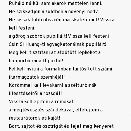
Ruháid nélkül sem akarok meztelen lenni.
Ne szikkadjon a zöldben a növényi nedv!
Ne lássak több obszcén macskatetemet! Vissza
kell festeni
a görög szobrok pupilláit! Vissza kell festeni
Csin Si Huang-ti agyagkatonáinak pupilláit!
Meg kell tisztítani az átdöfött lepkéket a
hímporba ragadt portól!
Fel kell nyitni a formalinban tartósított sziámi
ikermagzatok szemhéját!
Körömmel kell levakarni a szélturbinák
illesztéseiről a rozsdát!
Vissza kell építeni a romokat
a megtévesztés szándékával, elfelejteni a
restaurátorok etikáját!
Bort, sajtot és osztrigát és tejet meg kenyeret