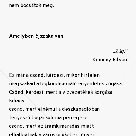
nem bocsátok meg.
Amelyben éjszaka van
„Zúg.”
Kemény István
Ez már a csönd, kérdezi, mikor hirtelen
megszakad a légkondicionáló egyenletes zúgása.
Csönd, kérdezi, mert a vízvezetékek korgása
kihagy,
csönd, mert elnémul a deszkapadlóban
tenyésző bogárkolónia percegése,
csönd, mert az áramkimaradás miatt
elhallgatnak a város örökéber fényei,