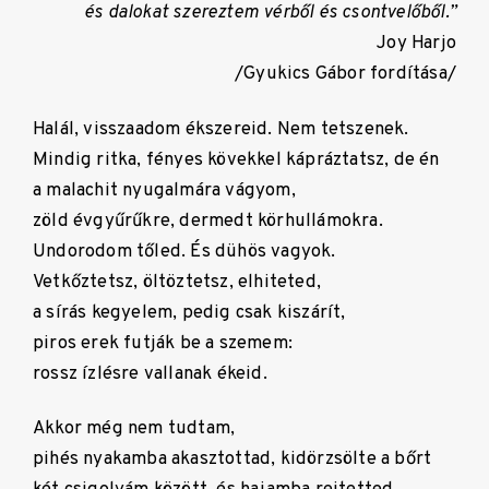
és dalokat szereztem vérből és csontvelőből.”
Joy Harjo
/Gyukics Gábor fordítása/
Halál, visszaadom ékszereid. Nem tetszenek.
Mindig ritka, fényes kövekkel kápráztatsz, de én
a malachit nyugalmára vágyom,
zöld évgyűrűkre, dermedt körhullámokra.
Undorodom tőled. És dühös vagyok.
Vetkőztetsz, öltöztetsz, elhiteted,
a sírás kegyelem, pedig csak kiszárít,
piros erek futják be a szemem:
rossz ízlésre vallanak ékeid.
Akkor még nem tudtam,
pihés nyakamba akasztottad, kidörzsölte a bőrt