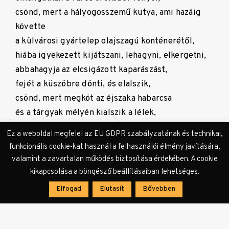
csönd, mert a hályogosszemű kutya, ami hazáig
követte
a külvárosi gyártelep olajszagú konténerétől,
hiába igyekezett kijátszani, lehagyni, elkergetni,
abbahagyja az elcsigázott kaparászást,
fejét a küszöbre dönti, és elalszik,
csönd, mert megköt az éjszaka habarcsa
és a tárgyak mélyén kialszik a lélek,
de nem,
Ez a weboldal megfelel az EU GDPR szabályzatának és technikai,
nem, nem
funkcionális cookie-kat használ a felhasználói élmény javítására,
és nem, mert:
valamint a zavartalan működés biztosítása érdekében. A cookie
zúg,
kikapcsolása a böngésző beállításaiban lehetséges.
csobog,
Elfogad
Elutasít
Bővebben
dobol,
kiabál,
suttog,