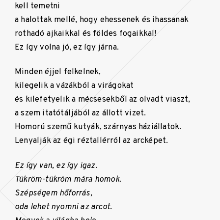
kell temetni
a halottak mellé, hogy ehessenek és ihassanak
rothadó ajkaikkal és földes fogaikkal!
Ez így volna jó, ez így járna.
Minden éjjel felkelnek,
kilegelik a vázákból a virágokat
és kilefetyelik a mécsesekből az olvadt viaszt,
a szem itatótáljából az állott vizet.
Homorú szemű kutyák, szárnyas háziállatok.
Lenyalják az égi réztallérról az arcképet.
Ez így van, ez így igaz.
Tükröm-tükröm mára homok.
Szépségem hőforrás,
oda lehet nyomni az arcot.