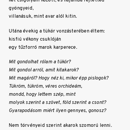
két csigolyám között, és hajamba rejtetted
gyöngyeid,
villanásuk, mint avar alól kitin.
Utána évekig a tükör vonzásterében éltem:
kisfiú vékony csuklóján
egy tűzforró marok karperece.
Mit gondolhat rólam a tükör?
Mit gondol arról, amit kitakarok?
Mit magáról? Hogy néz ki, mikor épp pislogok?
Tükröm, tükröm, véres orchideám,
mondd, hogy lettem szép, mint
molyok szerint a szövet, föld szerint a csont?
Gyarapodásom miért ilyen gennyes, gonosz?
Nem törvényeid szerint akarok szomorú lenni.