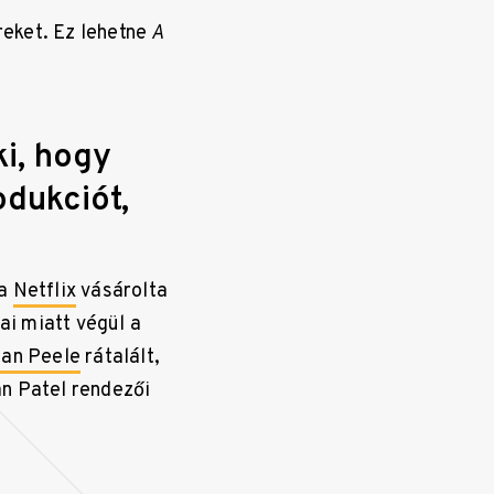
eket. Ez lehetne
A
ki, hogy
odukciót,
 a
Netflix
vásárolta
ai miatt végül a
dan Peele
rátalált,
an Patel rendezői