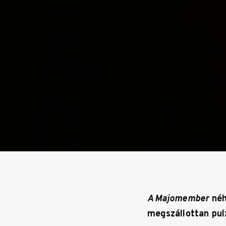
A Majomember
néh
megszállottan pul