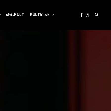
open
toggle
toggle
cívisKULT
KULThírek
child
child
menu
menu
search
form