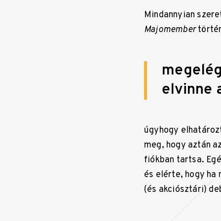
Mindannyian szeret
Majomember
történ
megelége
elvinne 
úgyhogy elhatározt
meg, hogy aztán az 
fiókban tartsa. Eg
és elérte, hogy ha
(és akciósztári) de