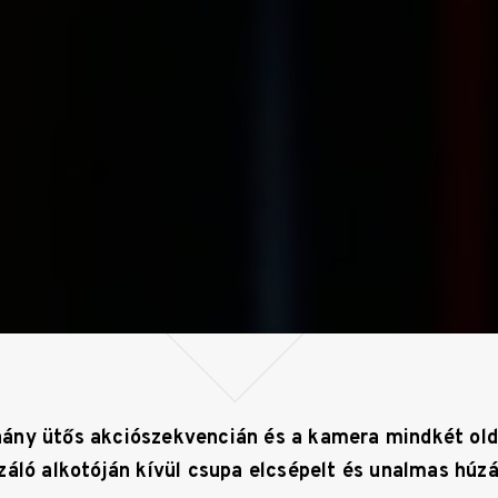
ány ütős akciószekvencián és a kamera mindkét old
záló alkotóján kívül csupa elcsépelt és unalmas húzá