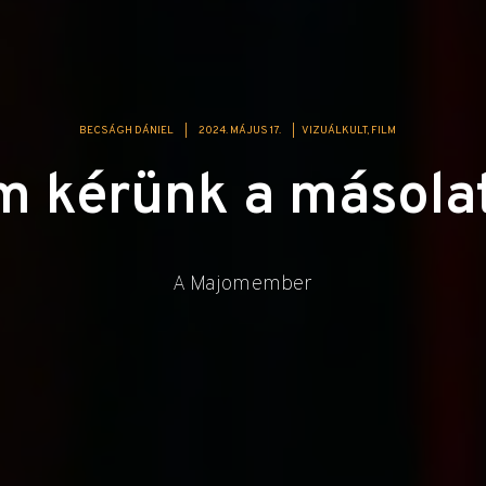
BECSÁGH DÁNIEL
|
2024. MÁJUS 17.
|
VIZUÁLKULT
FILM
 kérünk a másola
A Majomember