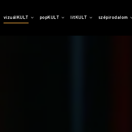
toggle
toggle
toggle
vizuálKULT
popKULT
litKULT
szépirodalom
child
child
child
menu
menu
menu